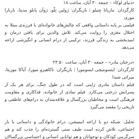
«دنیای لوکا» – جمعه ۳۰ آبان، ساعت ۱۸
کارگردان: ماریانا چِنیلو | بازیگران: ژولین تِلّو، ژوآن پابلو مدینا، باربارا
موری
فیلمی بر پایه داستانی واقعی که چالش‌های خانواده‌ای با فرزندی مبتلا به
اختلال مغزی را روایت می‌کند. تلاش والدین برای یافتن درمان و
امیدبخشی به زندگی فرزند، ترکیبی از درام انسانی و انگیزشی اراعه
می‌دهد.
«درختان مادر» – جمعه ۳۰ آبان، ساعت ۲۳:۵۰
کارگردان: ایتسومیچی ایسومورا | بازیگران: تاکاهیرو میورا، آیاکا موریتا،
میرائی شیدا
فیلم داستان مادری ژاپنی است که در طول جنگ، برای هر یک از
پسرانش درختی می‌کارد. فیلم نمادی از خانواده، فداکاری و مقاومت
فرهنگی است و مخاطبان بزرگسال و علاقه‌مندان به درام‌های عاطفی و
تاریخی را مقصد می‌گیرد.
تحلیل: شبکه دو با اراعه انیمیشن، درام خانوادگی و داستانی با بار
اجتماعی، تلاش کرده است طیف سنی گسترده‌ای را جذب کند و هم
سرگرمی کودکان و نوجوانان و هم توانایی انسانی و احساسی بزرگسالان