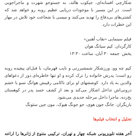
شکارچی افسانه‌ای، جیکوب هالند، به جستوجو شهرت و ماجراجویی
است. در این مسیر با موجودات دریایی عظیم روبه رو خواهد شد که
کشتی‌های بی‌دفاع را تهدید می‌کنند و میسی با شجاعت خود تلاش در مهار
این خطرات دارد.
فیلم سینمایی «نقاب آهنین»
کارگردان: کیم سیانگ هوان
پخش: جمعه ۳۰ آبان، ساعت ۱۳:۳۰
کیم چه وو، ورزشکار شمشیرزنی و نایب قهرمان، با قبل‌ای پیچیده روبه
رو است؛ پدرش خانواده را ترک کرده و او تنها خاطره‌ای دور از دعواهای
والدین به یاد دارد. کوششهای او برای ناکامی رقیبش هوانگ تسو با خشم
درونی‌اش تداخل اشکار می‌کند و بعد از کشف جسد پدر در کوهستان
یخ‌زده، ماجرا داخل مرحله جدیدی می‌شود.
بازیگران: جانگ جون هوی، جو جونگ هیوک، مون جین سئونگ
تحلیل و انتخاب فیلم‌ها
آخر هفته تلویزیونی شبکه چهار و تهران، ترکیبی متنوع از ژانرها را اراعه