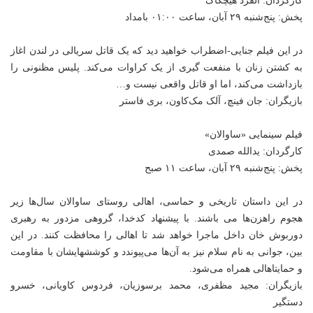
کارگردان: آلفرد هیچکاک
پخش: پنج‌شنبه ۲۹ آبان، ساعت ۰۱:۰۰ بامداد
در این فیلم جنایی-اضطراب خواهید دید که یک قاتل سریالی در لندن اغاز
به کشتن زنان با منفعت گیری از یک کراوات می‌کند. پلیس مظنونی را
بازداشت می‌کند، اما او قاتل واقعی نیست و…
بازیگران: جان فینچ، آلک مک‌کاون، بری فاستر
فیلم سینمایی «ساوالان»
کارگردان: یدالله صمدی
پخش: پنج‌شنبه ۲۹ آبان، ساعت ۱۱ صبح
در این داستان تاریخی و حماسی، اهالی روستای ساوالان سال‌ها زیر
هجوم راهزن‌ها می باشند. با پیشنهاد کدخدا، گروهی مزدور به رهبری
دوربوش خان داخل ماجرا خواهد شد تا اهالی را محافظت کنند. در این
بین، جوانی به نام سلام نیز به آن‌ها می‌پیوندد و کوششهایشان با مقاومت
و حمایتاهالی همراه می‌شود.
بازیگران: مجید مظفری، محمد برسوزیان، فردوس کاویانی، خسرو
دستگیر