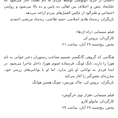
داستان از خرید اتوبوسی توسط مردی به نام نعمت اغاز می‌شود که
علتایجاد تنش و اختلاف بین اهالی ده پایین و ده بالا می‌شود و روایتی
اجتماعی و طنزآلود از عکس العمل‌های مردم اراعه می‌دهد.
بازیگران: زنده‌یاد هادی اسلامی، حمید طاعتی، زنده‌یاد مرتضی احمدی
فیلم سینمایی «راه اژدها»
کارگردان: بروس لی
پخش: پنج‌شنبه ۲۹ آبان، ساعت ۲۱
هنگامی که گروهی گانگستر تصمیم تصاحب رستوران دختر جوانی به نام
هورا را دارند، تانگ لونگ، فرستاده عموی هورا، داخل ماجرا می‌شود. در
ابتدا فردی به توانایی او باور ندارد، اما او با توانایی‌های رزمی خود،
مبارزه‌ای نفس‌گیر را اغاز می‌کند.
بازیگران: بروس لی، چاک نوریس، چونگ هسین هوانگ
فیلم سینمایی «هزار توی خرگوش»
کارگردان: مانولو کارو
پخش: پنج‌شنبه ۲۹ آبان، ساعت ۲۳