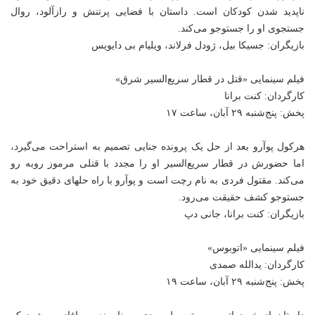
ناپدید شدن کودکان است. داستان با فضایی پرتنش و رازآلود، روال
جستجوی او را جستوجو می‌کند.
بازیگران: جسیکا بیل، ژودل فرلاند، ویلیام بی دایویس
فیلم سینمایی «قتل در قطار سریع‌السیر شرق»
کارگردان: کنت برانا
پخش: پنج‌شنبه ۲۹ آبان، ساعت ۱۷
هرکول پوآرو بعد از حل یک پرونده جنایی تصمیم به استراحت می‌گیرد،
اما حضورش در قطار سریع‌السیر او را مجدد با قتلی مرموز روبه رو
می‌کند. مقتول فردی به نام رچت است و پوآرو با راه حلهای دقیق خود به
جستوجو کشف حقیقت می‌رود.
بازیگران: کنت برانا، جانی دپ
فیلم سینمایی «اتوبوس»
کارگردان: یدالله صمدی
پخش: پنج‌شنبه ۲۹ آبان، ساعت ۱۹