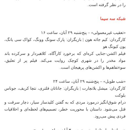
را در نظر گرفته است.
شبکه سه سیما
«تعقیب غیرمعمولی» – پنج‌شنبه ۲۹ آبان، ساعت ۱۶
کارگردان: کیم جائه هون | بازیگران: پارک سونگ وونگ، کواک سی یانگ،
یون کیونگ هو
فیلم اکشن-جنایی کره‌ای که برخورد کارآگاه، کلاهبردار و سرکرده باند
مواد مخدر را در شهری کوچک روایت می‌کند. فیلم پر از تعلیق،
سوءتفاهم‌ها و اکشن‌های پرهیجان است.
«شب طویل» – پنج‌شنبه ۲۹ آبان، ساعت ۲۴
کارگردان: میشل بلانچارت | بازیگران: جاناتان فلتری، نتچا کریف، جوناس
بلوکت
درام شوق‌انگیز درمورد مردی که به گفتن کلیدساز سیار، دچار سرقت و
قتل می‌شود. داستان با محوریت خطر، تصمیم‌های لحظه‌ای و اخلاقیات
فردی پیش می‌رود.