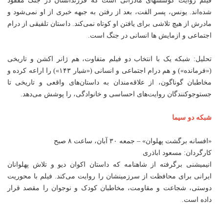
فیلم روایت کوششهای مادرانی است که فرزندانشان در جنگ مفقود
شده‌اند. یونس، پسر الفت، بعد از رفتن به جبهه خبری از او نمی‌شود و
مادرش از هیچ تلاشی برای یافتن او کوتاه نمی‌کند. داستان تلفیقی از درام
اجتماعی و ازمایش ها انسانی در جنگ است.
تحلیل: شبکه یک با انتخاب دو فیلم متفاوت، هم ژانر اکشن و تاریخی
(«فرمانده») و هم درام اجتماعی و انسانی («شیار ۱۴۳») را اراعه کرده و
مخاطبان گوناگون، از علاقه‌مندان به داستان‌های واقعی و تاریخی تا
جستوجو‌کنندگان روایت‌های احساسی و خانوادگی، را پوشش می‌دهد.
شبکه دو سیما
«افسانه برگشت پهلوان» – جمعه ۳۰ آبان، ساعت ۸ صبح
کارگردان: مسعود اباذری
انیمیشنی برگرفته از شاهنامه که داستان اکوان دیو و تلاش پهلوانان
ایرانی برای محافظت از سرزمینشان را روایت می‌کند. فیلم با محوریت
دوستی، شجاعت و مقاومت، مخاطبان کودک و نوجوان را مقصد قرار
داده است.