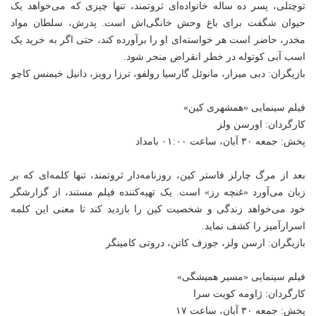
توچتلی، پسر ده ساله خانواده‌ای ثروتمند، تنها چیزی که می‌خواهد یک
حیوان شگفت برای باغ وحش خانگی‌اش است. پدرش، سلطان مواد
مخدر، حاضر است هر خواسته‌ای او را برآورده کند، حتی اگر به خرید یک
اسب آبی کوتوله در خطر انقراض منجر شود.
بازیگران: دبی میزار، مانوئل گارسیا رولفو، ترزا رویز، دانیل خیمنس کاچو
فیلم سینمایی «همشهری کین»
کارگردان: اورسن ولز
پخش: جمعه ۳۰ آبان، ساعت ۰۱:۰۰ بامداد
بعد از مرگ چارلز فاستر کین، روزنامه‌دار ثروتمند، تنها کلمه‌ای که بر
زبان می‌آورد «غنچه رز» است. یک تهیه‌کننده فیلم مستند، از گزارشگر
خود می‌خواهد زندگی و شخصیت کین را بازدید کند تا معنی این کلمه
اسرارآمیز را کشف نماید.
بازیگران: ارسن ولز، جوزف کاتن، دروتی کامینگر
فیلم سینمایی «مسیر همیشگی»
کارگردان: ژاومه کویت سرا
پخش: جمعه ۳۰ آبان، ساعت ۱۷