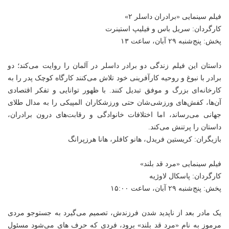
فیلم سینمایی «برادران داسلر ۲»
کارگردان: سریل باس و فیلیپ استینرت
پخش: پنج‌شنبه ۲۹ آبان، ساعت ۱۳
داستان این فیلم زندگی دو برادر داسلر در آلمان را روایت می‌کند؛ دو
برادر با نبوغ و روحیه کارآفرینی خود تلاش می‌کنند کارگاه کوچک پدر را به
کارخانه‌ای بزرگ و موفق تبدیل کنند. با ظهور توانایی و تفکر اقتصادی
آن‌ها، کفش‌های ورزشی‌شان حتی ورزشکاران المپیکی را به مدال طلای
جهانی می‌رساند، اما اختلافات خانوادگی و رقابت‌های درون برادران،
داستان را پرتنش می‌کند.
بازیگران: کریستین فریدل، هانو کافلر، هانا هرزپرانگ
فیلم سینمایی «مرد قد بلند»
کارگردان: پاسکال لاوژیه
پخش: پنج‌شنبه ۲۹ آبان، ساعت ۱۵:۰۰
یک مادر بعد از ناپدید شدن فرزندش، تصمیم می‌گیرد به جستوجو مردی
مرموز به نام «مرد قد بلند» برود، فردی که حرف های می‌شود مسئول