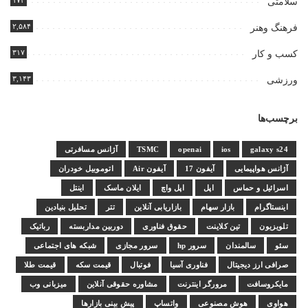
۱۷۴
سلامتی
۲,۵۸۴
فرهنگ وهنر
۳۱۷
کسب و کار
۳,۱۴۳
ورزشی
برچسب‌ها
galaxy s24
ios
openai
TSMC
آژانس مسافرتی
آژانس هواپیمایی
آیفون 17
آیفون Air
اتوموبیل خودران
اسرائیل و حماس
اپل
اپل واچ
ایلان ماسک
اینتل
اینستاگرام
بازار سهام
بازاریابی آنلاین
تتر
تحلیل بنیادین
تلویزیون
تین کلاینت
حقوق فناوری
دوربین مداربسته
رباتیک
سئو
سالمندان
سرور hp
سرور مجازی
شبکه های اجتماعی
صرافی ارز دیجیتال
فناوری آسیا
فوتبال
قیمت سکه
قیمت طلا
مایکروسافت
مرورگر اینترنت
مشاوره حقوقی آنلاین
میزبانی وب
هواوی
هوش مصنوعی
واتساپ
پیش بینی بازارها