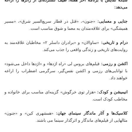
شبکه نمایش با برنامه آخر هفته، طیف گسترده‌ای از ژانرها را اراعه
می‌دهد:
جنایی و معمایی:
«جنون»، «قتل در قطار سریع‌السیر شرق»، «مسیر
همیشگی» برای علاقه‌مندان به معما و شوق مناسب است.
درام و تاریخی:
«ساوالان» و «برادران داسلر ۲» مخاطبان علاقه‌مند به
روایت‌های تاریخی و زندگی واقعی را جذب می‌کند.
اکشن و رزمی:
فیلم‌های بروس لی «راه اژدها» و «اژدها داخل می‌شود»
با توانایی‌های رزمی و اکشن نفس‌گیر، سرگرمی اضطراب را اراعه
خواهند داد.
انیمیشن و کودک:
«هزار توی خرگوش» گزینه‌ای مناسب برای خانواده و
مخاطب کودک است.
کلاسیک‌ها و آثار ماندگار سینمای جهان:
«همشهری کین» و «جنون»
مثالهایی از فیلم‌های ماندگار و اثرگذار سینما می باشند.