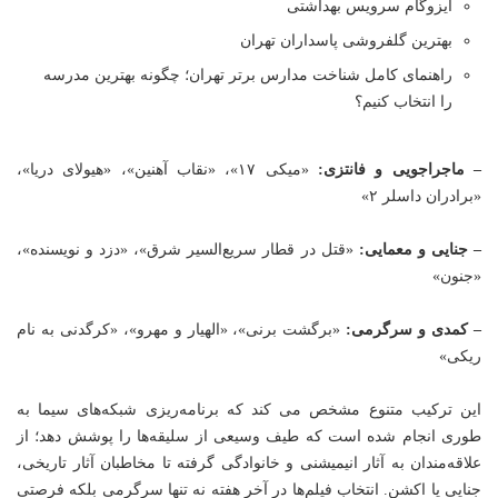
ایزوگام سرویس بهداشتی
بهترین گلفروشی پاسداران تهران
راهنمای کامل شناخت مدارس برتر تهران؛ چگونه بهترین مدرسه
را انتخاب کنیم؟
– ماجراجویی و فانتزی:
«میکی ۱۷»، «نقاب آهنین»، «هیولای دریا»،
«برادران داسلر ۲»
– جنایی و معمایی:
«قتل در قطار سریع‌السیر شرق»، «دزد و نویسنده»،
«جنون»
– کمدی و سرگرمی:
«برگشت برنی»، «الهیار و مهرو»، «کرگدنی به نام
ریکی»
این ترکیب متنوع مشخص می کند که برنامه‌ریزی شبکه‌های سیما به
طوری انجام شده است که طیف وسیعی از سلیقه‌ها را پوشش دهد؛ از
علاقه‌مندان به آثار انیمیشنی و خانوادگی گرفته تا مخاطبان آثار تاریخی،
جنایی یا اکشن. انتخاب فیلم‌ها در آخر هفته نه تنها سرگرمی بلکه فرصتی