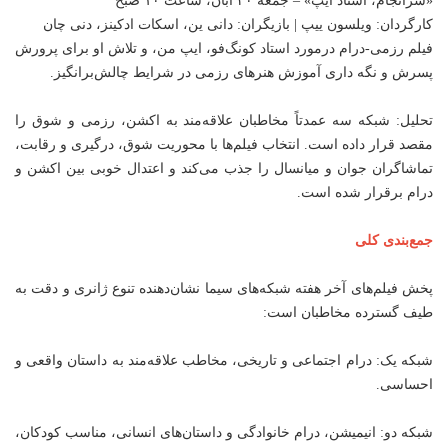
«سرانجام، استاد ایپ» – جمعه ۳۰ آبان، ساعت ۱۰ صبح
کارگردان: ویلسون ییپ | بازیگران: دانی ین، اسکات ادکینز، دنی چان
فیلم رزمی-درام درمورد استاد کونگ‌فو، ایپ من، و تلاش او برای پرورش
پسرش و نگه داری آموزش هنرهای رزمی در شرایط چالش‌برانگیز.
تحلیل: شبکه سه عمدتاً مخاطبان علاقه‌مند به اکشن، رزمی و شوق را
مقصد قرار داده است. انتخاب فیلم‌ها با محوریت شوق، درگیری و رقابت،
تماشاگران جوان و میانسال را جذب می‌کند و اعتدال خوبی بین اکشن و
درام برقرار شده است.
جمع‌بندی کلی
پخش فیلم‌های آخر هفته شبکه‌های سیما نشان‌دهنده تنوع ژانری و دقت به
طیف گسترده مخاطبان است:
شبکه یک: درام اجتماعی و تاریخی، مخاطب علاقه‌مند به داستان واقعی و
احساسی.
شبکه دو: انیمیشن، درام خانوادگی و داستان‌های انسانی، مناسب کودکان،