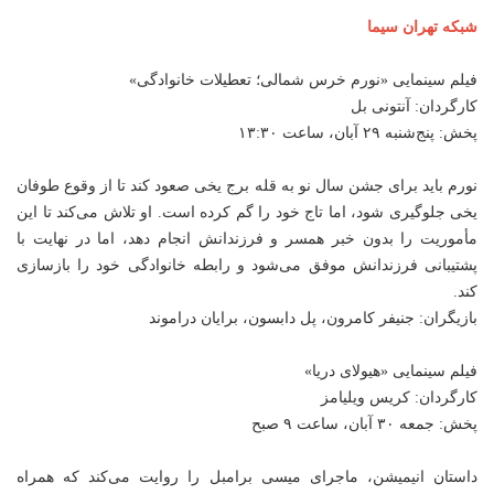
شبکه تهران سیما
فیلم سینمایی «نورم خرس شمالی؛ تعطیلات خانوادگی»
کارگردان: آنتونی بل
پخش: پنج‌شنبه ۲۹ آبان، ساعت ۱۳:۳۰
نورم باید برای جشن سال نو به قله برج یخی صعود کند تا از وقوع طوفان
یخی جلوگیری شود، اما تاج خود را گم کرده است. او تلاش می‌کند تا این
مأموریت را بدون
خبر
همسر و فرزندانش انجام دهد، اما در نهایت با
پشتیبانی فرزندانش موفق می‌شود و رابطه خانوادگی خود را بازسازی
کند.
بازیگران: جنیفر کامرون، پل دابسون، برایان دراموند
فیلم سینمایی «هیولای دریا»
کارگردان: کریس ویلیامز
پخش: جمعه ۳۰ آبان، ساعت ۹ صبح
داستان انیمیشن، ماجرای میسی برامبل را روایت می‌کند که همراه