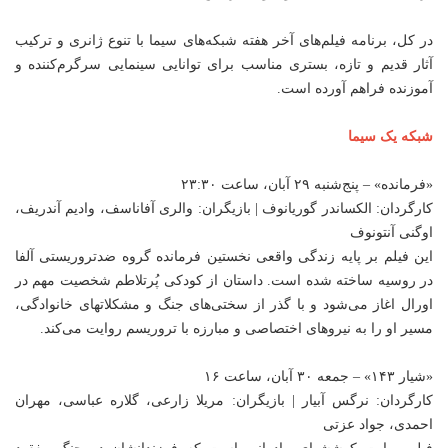
در کل، برنامه فیلم‌های آخر هفته شبکه‌های سیما با تنوع ژانری و ترکیب
آثار قدیم و تازه، بستری مناسب برای توانایی سینمایی سرگرم‌کننده و
آموزنده فراهم آورده است.
شبکه یک سیما
«فرمانده» – پنج‌شنبه ۲۹ آبان، ساعت ۲۳:۳۰
کارگردان: الکساندر گوریانوف | بازیگران: والری آفاناسف، وادیم آندریف،
اوگنی آنتونوف
این فیلم بر پایه زندگی واقعی نخستین فرمانده گروه ضدتروریستی آلفا
در روسیه ساخته شده است. داستان از کودکی پُرتلاطم شخصیت مهم در
اورال اغاز می‌شود و با گذر از سختی‌های جنگ و مشکلاتهای خانوادگی،
مسیر او را به نیروهای اختصاصی و مبارزه با تروریسم روایت می‌کند.
«شیار ۱۴۳» – جمعه ۳۰ آبان، ساعت ۱۶
کارگردان: نرگس آبیار | بازیگران: مریلا زارعی، گلاره عباسی، مهران
احمدی، جواد عزتی