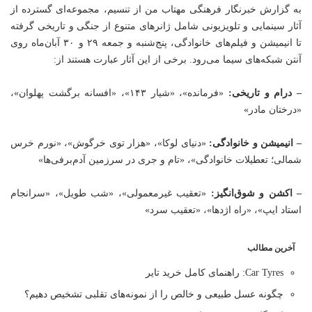
به گزارش خبرنگار فرهنگی
مهتاب من
از تنسیم، مجموعه‌ای گسترده از
آثار سینمایی و تلویزیونی شامل ژانرهای متنوع از جنگی و تاریخی گرفته
تا انیمیشن و فیلم‌های خانوادگی، پنج‌شنبه و جمعه ۲۹ و ۳۰ آبان‌ماه روی
آنتن شبکه‌های سیما می‌رود. برخی از این آثار عبارت هستند از:
– درام و تاریخی:
«فرمانده»، «شیار ۱۴۳»، «افسانه برگشت پهلوان»،
«درختان مادر»
– انیمیشن و خانوادگی:
«دنیای لوکا»، «هزار توی خرگوش»، «نورم خرس
شمالی؛ تعطیلات خانوادگی»، «تام و جری در سرزمین آدم‌برفی‌ها»
– اکشن و شوق‌انگیز:
«تعقیب غیرمعمولی»، «شب طویل»، «سرانجام
استاد ایپ»، «راه اژدها»، «تعقیب سرد»
آخرین مطالب
Car Tyres: راهنمای کامل خرید تایر
چگونه عسل طبیعی و خالص را از نمونه‌های تقلبی تشخیص دهیم؟