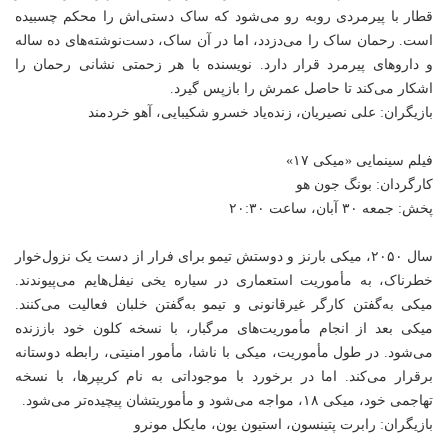
قطار با پیرمردی روبه رو می‌شود که ساک دستی‌اش را محکم چسبیده
است. رحمان ساک را می‌دزدد، اما در آن ساک، دست‌نوشته‌های ده ساله
و داروهای پیرمرد قرار دارد. نویسنده با هر زحمتی نشانی رحمان را
اشکار می‌کند تا حاصل عمرش را بازپس گیرد.
بازیگران: علی نصیریان، زنده‌یاد خسرو شکیبایی، آهو خردمند
فیلم سینمایی «میکی ۱۷»
کارگردان: بونگ جون هو
پخش: جمعه ۳۰ آبان، ساعت ۲۰:۳۰
سال ۲۰۵۰، میکی بارنز و دوستش تیمو برای فرار از دست یک نزول‌خوار
خطرناک، به مأموریت استعماری در سیاره یخی نیفل‌هایم می‌پیوندند.
میکی به‌گفتن کارگر غیرقانونی و تیمو به‌گفتن خلبان فعالیت می‌کنند.
میکی بعد از انجام مأموریت‌های مرگبار، با نسخه کلون خود باززنده
می‌شود. در طول مأموریت، میکی با ناشا، مأمور امنیتی، رابطه دوستانه
برقرار می‌کند. اما در برخورد با موجوداتی به نام کریپرها، با نسخه
تهاجمی خود، میکی ۱۸، مواجه می‌شود و مأموریتشان پیچیده‌تر می‌شود.
بازیگران: رابرت پتینسون، استیون یون، مایکل مونرو