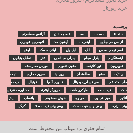
خرید فالور اینستاگرام
/
سرور مجازی
خرید رپورتاژ
برچسب‌ها
TSMC
openai
ios
galaxy s24
آژانس مسافرتی
آژانس هواپیمایی
آیفون 17
آیفون Air
اتوموبیل خودران
اسرائیل و حماس
اپل
اپل واچ
ایلان ماسک
اینتل
اینستاگرام
بازار سهام
بازاریابی آنلاین
تتر
تحلیل بنیادین
تلویزیون
تین کلاینت
حقوق فناوری
دوربین مداربسته
رباتیک
سئو
سالمندان
سرور hp
سرور مجازی
شبکه
های اجتماعی
صرافی ارز دیجیتال
فناوری آسیا
فوتبال
قیمت
سکه
قیمت طلا
مایکروسافت
مرورگر اینترنت
مشاوره حقوقی
آنلاین
میزبانی وب
هواوی
هوش مصنوعی
واتساپ
پیش
بینی بازارها
پیش بینی قیمت سکه
پیش بینی قیمت طلا
گوگل
تمام حقوق نزد
مهتاب من
محفوظ است