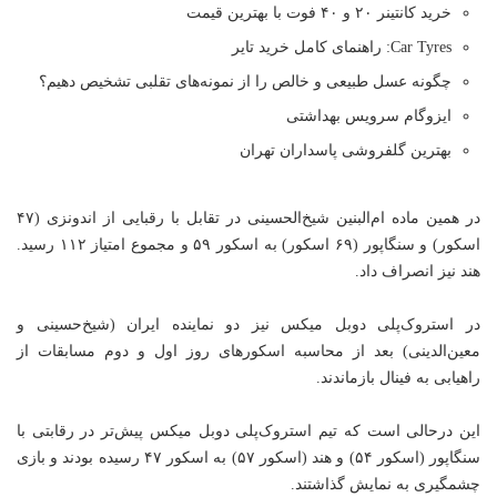
خرید کانتینر ۲۰ و ۴۰ فوت با بهترین قیمت
Car Tyres: راهنمای کامل خرید تایر
چگونه عسل طبیعی و خالص را از نمونه‌های تقلبی تشخیص دهیم؟
ایزوگام سرویس بهداشتی
بهترین گلفروشی پاسداران تهران
در همین ماده ام‌البنین شیخ‌الحسینی در تقابل با رقبایی از اندونزی (۴۷
اسکور) و سنگاپور (۶۹ اسکور) به اسکور ۵۹ و مجموع امتیاز ۱۱۲ رسید.
هند نیز انصراف داد.
در استروک‌پلی دوبل میکس نیز دو نماینده ایران (شیخ‌حسینی و
معین‌الدینی) بعد از محاسبه اسکورهای روز اول و دوم مسابقات از
راهیابی به فینال بازماندند.
این درحالی است که تیم استروک‌پلی دوبل میکس پیش‌تر در رقابتی با
سنگاپور (اسکور ۵۴) و هند (اسکور ۵۷) به اسکور ۴۷ رسیده بودند و بازی
چشمگیری به نمایش گذاشتند.