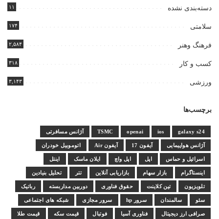
۱۱
دسته‌بندی نشده
۱۷۴
سلامتی
۲,۵۸۴
فرهنگ وهنر
۳۱۸
کسب و کار
۳,۱۴۳
ورزشی
برچسب‌ها
galaxy s24
ios
openai
TSMC
آژانس مسافرتی
آژانس هواپیمایی
آیفون 17
آیفون Air
اتوموبیل خودران
اسرائیل و حماس
اپل
اپل واچ
ایلان ماسک
اینتل
اینستاگرام
بازار سهام
بازاریابی آنلاین
تتر
تحلیل بنیادین
تلویزیون
تین کلاینت
حقوق فناوری
دوربین مداربسته
رباتیک
سئو
سالمندان
سرور hp
سرور مجازی
شبکه های اجتماعی
صرافی ارز دیجیتال
فناوری آسیا
فوتبال
قیمت سکه
قیمت طلا