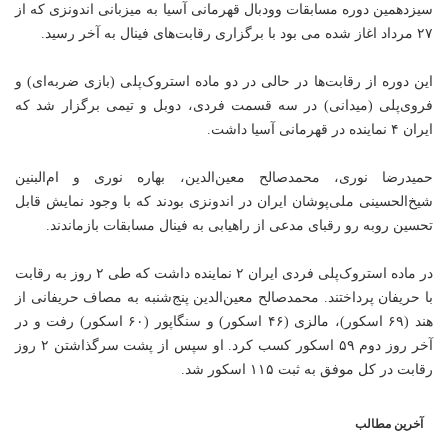
سیزدهمین دوره مسابقات وودبال قهرمانی آسیا به میزبانی اندونزی که از
۲۷ مرداد اغاز شده می بود با برگزاری رقابت‌های فینال به آخر رسید.
این دوره از رقابت‌ها در حالی در دو ماده استروک‌پلی (بازی ضربه‌ای) و
فروی‌پلی (میدانی) در سه قسمت فردی، دوبل و تیمی برگزار شد که
ایران ۴ نماینده در قهرمانی آسیا داشت.
حمیدرضا نوری، محمدصالح معین‌الدین، بهاره نوری و ام‌البنین
شیخ‌الحسینی ملی‌پوشان ایران در اندونزی بودند که با وجود نمایش قابل
تحسین روبه رو رقبای مدعی از راهیابی به فینال مسابقات بازماندند.
در ماده استروک‌پلی فردی ایران ۲ نماینده داشت که طی ۲ روز به رقابت
با حریفان پرداختند. محمدصالح معین‌الدین پنج‌شنبه به مصاف حریفانی از
هند (۶۹ اسکور)، مالزی (۴۶ اسکور) و سنگاپور (۶۰ اسکور) رفت و در
آخر روز دوم ۵۹ اسکور کسب کرد. او سپس از پشت سرگذاشتن ۲ روز
رقابت در کل موفق به ثبت ۱۱۵ اسکور شد.
آخرین مطالب