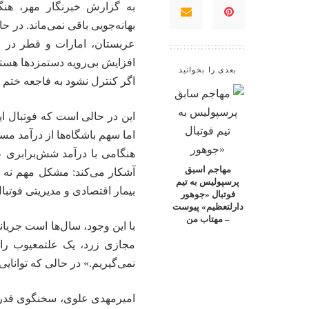
به گزارش خبرنگار مهر، هنگا
بهانه‌جویی باقی نمی‌ماند. در ح
عربستان، امارات و قطر در ر
افزایش بی‌رویه دستمزدها هست
بعدی را بخوانید
اگر کنترل نشود به فاجعه ختم 
این در حالی است که فوتبال ا
هنگامی با درآمد شش‌برابری 
مهاجم اسبق
آشکار می‌کند: مشکل مهم نه فق
پرسپولیس به تیم
بیمار اقتصادی و مدیریتی فوتبا
فوتبال «جوهور
دارلتعظیم» پیوست
– مهتاب من
با این وجود، سال‌ها است جریان
مجازی زرد، یک علتمعیوب را ب
نمی‌گیریم.» در حالی که توانا
امیرمهدی علوی، سخنگوی فدرا