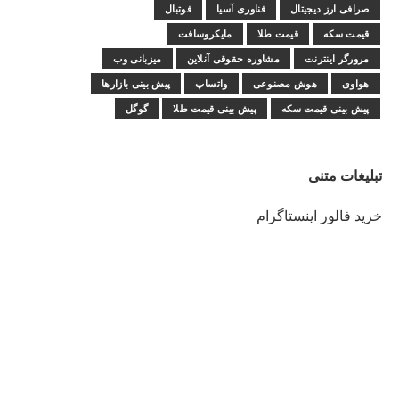
صرافی ارز دیجیتال
فناوری آسیا
فوتبال
قیمت سکه
قیمت طلا
مایکروسافت
مرورگر اینترنت
مشاوره حقوقی آنلاین
میزبانی وب
هواوی
هوش مصنوعی
واتساپ
پیش بینی بازارها
پیش بینی قیمت سکه
پیش بینی قیمت طلا
گوگل
تبلیغات متنی
خرید فالور اینستاگرام