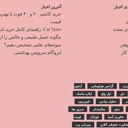
ی اخبار
آخرین اخبار
خرید کانتینر ۲۰ و ۴۰ فوت با به
ی
قیمت
دی نشده
Car Tyres: راهنمای کامل خرید تایر
چگونه عسل طبیعی و خالص را از
هنر
نمونه‌های تقلبی تشخیص دهیم؟
ار
ایزوگام سرویس بهداشتی
رتی
آژانس هواپیمایی
آیفون
اپل
اپل واچ
ایلان ماسک
تر
تحلیل بنیادین
تلویزیون
سئو
سالمندان
سرور hp
فناوری آسیا
فوتبال
قیمت
اوره حقوقی آنلاین
میزبانی وب