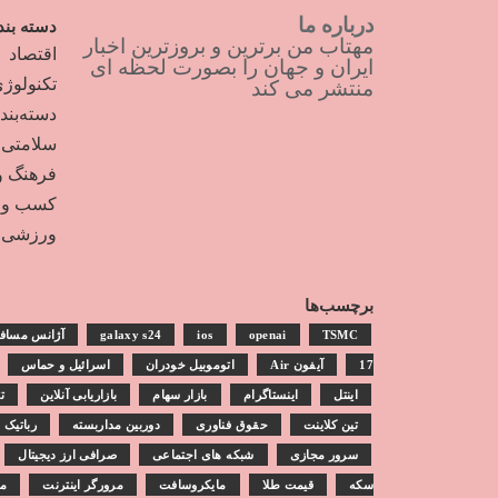
درباره ما
دسته بند
مهتاب من برترین و بروزترین اخبار
اقتصاد
ایران و جهان را بصورت لحظه ای
تکنولوژ
منتشر می کند
دسته‌بن
سلامتی
فرهنگ و
کسب و ک
ورزشی
برچسب‌ها
TSMC
openai
ios
galaxy s24
آژانس مساف
17
آیفون Air
اتوموبیل خودران
اسرائیل و حماس
اینتل
اینستاگرام
بازار سهام
بازاریابی آنلاین
ت
تین کلاینت
حقوق فناوری
دوربین مداربسته
رباتیک
سرور مجازی
شبکه های اجتماعی
صرافی ارز دیجیتال
سکه
قیمت طلا
مایکروسافت
مرورگر اینترنت
مش