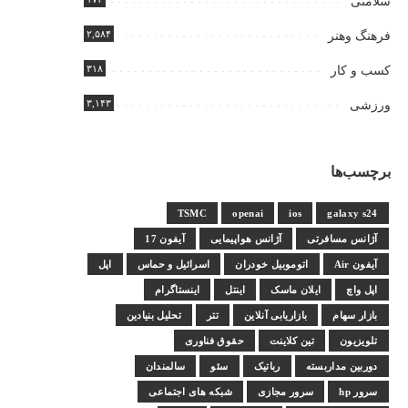
سلامتی
۲,۵۸۴
فرهنگ وهنر
۳۱۸
کسب و کار
۳,۱۴۳
ورزشی
برچسب‌ها
TSMC
openai
ios
galaxy s24
آژانس مسافرتی
آژانس هواپیمایی
آیفون 17
آیفون Air
اتوموبیل خودران
اسرائیل و حماس
اپل
اپل واچ
ایلان ماسک
اینتل
اینستاگرام
بازار سهام
بازاریابی آنلاین
تتر
تحلیل بنیادین
تلویزیون
تین کلاینت
حقوق فناوری
دوربین مداربسته
رباتیک
سئو
سالمندان
سرور hp
سرور مجازی
شبکه های اجتماعی