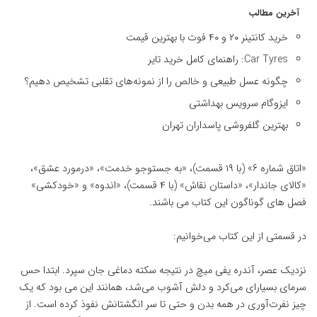
آخرین مطالب
خرید کانتینر ۲۰ و ۴۰ فوت با بهترین قیمت
Car Tyres: راهنمای کامل خرید تایر
چگونه عسل طبیعی و خالص را از نمونه‌های تقلبی تشخیص دهیم؟
ایزوگام سرویس بهداشتی
بهترین گلفروشی پاسداران تهران
«اتاق شماره ۶» (با ۱۹ قسمت)، «به جستوجو خدمت»، «درمورد عشق»،
«کالای جاندار»، «داستان نقاش» (با ۴ قسمت)، «اندوه» و «خودکشی»
فصل های گوناگون این کتاب می باشند.
در قسمتی از این کتاب می‌خوانیم:
نزدیک عصر، آندره یفی میچ در نتیجه سکته دماغی جان سپرد. ابتدا حس
سرمای بسیار‌ای می‌کرد و دلش آشوب می‌شد، همانند این می بود که یک
چیز نفرت‌آوری در همه بدن و حتی تا سر انگشتانش نفوذ کرده است. از