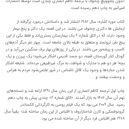
آنتون پابلوویچ چخوف با ترجمه کاظم انصاری چندی است توسط انتشارات
امیرکبیر به چاپ دهم رسیده است.
کتاب مورد اشاره، سال ۱۹۸۲ انتشار شد و داستانش درمورد برگرفته از
ازمایش ها دکتری چخوف می باشند. در این قصه، یک دکتر و پنج بیمار
وجود دارند که در اتاق شماره ۶ یک بیمارستان بستری‌اند و فقط یکی از این
پنج نفر، ثروتمند و متعلق به طبقه بالای جامعه است. چهار نفر دیگر آدم‌های
کاسب و پیشه‌ور می باشند. در یکی از روزهای بهار برف سنگینی می‌آید و در
گودال کنار گورستان قصه، دو جسد قدیمی اشکار می‌شود؛ یک پیرزن و یک
بچه! هر دو هم با مدارک و شواهد، به مرگ غیرطبیعی مرده‌اند. شایعه اشکار
شدن جنازه‌ها و وجود یک قاتل ناشناس در شهر علتمی‌شود مردم به هراس
و وحشت بیفتند و … .
چاپ اول ترجمه کاظم انصاری از این رمان سال ۱۳۹۱ اراعه شد و نسخه‌های
نهم آن سال ۱۴۰۲ به بازار آمدند. «اتاق شماره ۶» چندی پیش به چاپ دهم
رسید. سال ۲۰۰۹ می بود که یک فیلم روسی به کارگردانی الکساندر
گرونوفسکی و کارن شاخنازاروف با اقتباس از این رمان ساخته شد؛ یقیناً سال
۱۹۷۸ هم اقتباس فرد دیگر از آن ساخته شده می بود.