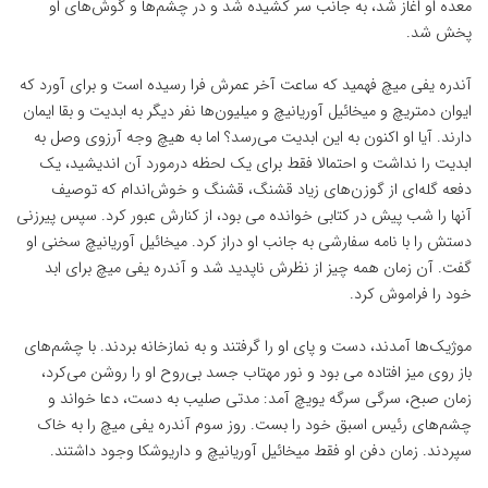
معده او اغاز شد، به جانب سر کشیده شد و در چشم‌ها و گوش‌های او
پخش شد.
آندره یفی میچ فهمید که ساعت آخر عمرش فرا رسیده است و برای آورد که
ایوان دمتریچ و میخائیل آوریانیچ و میلیون‌ها نفر دیگر به ابدیت و بقا ایمان
دارند. آیا او اکنون به این ابدیت می‌رسد؟ اما به هیچ وجه آرزوی وصل به
ابدیت را نداشت و احتمالا فقط برای یک لحظه درمورد آن اندیشید، یک
دفعه گله‌ای از گوزن‌های زیاد قشنگ، قشنگ و خوش‌اندام که توصیف
آنها را شب پیش در کتابی خوانده می بود، از کنارش عبور کرد. سپس پیرزنی
دستش را با نامه سفارشی به جانب او دراز کرد. میخائیل آوریانیچ سخنی او
گفت. آن زمان همه چیز از نظرش ناپدید شد و آندره یفی میچ برای ابد
خود را فراموش کرد.
موژیک‌ها آمدند، دست و پای او را گرفتند و به نمازخانه بردند. با چشم‌های
باز روی میز افتاده می بود و نور مهتاب جسد بی‌روح او را روشن می‌کرد،
زمان صبح، سرگی سرگه یویچ آمد: مدتی صلیب به دست، دعا خواند و
چشم‌های رئیس اسبق خود را بست. روز سوم آندره یفی میچ را به خاک
سپردند. زمان دفن او فقط میخائیل آوریانیچ و داریوشکا وجود داشتند.