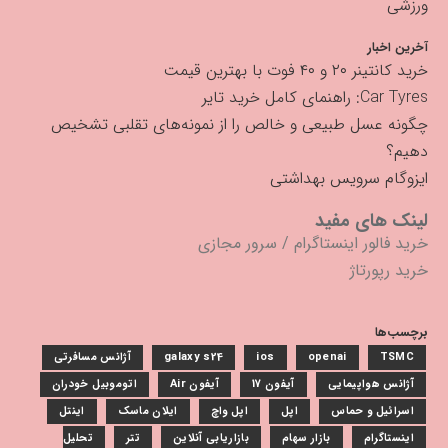
ورزشی
آخرین اخبار
خرید کانتینر ۲۰ و ۴۰ فوت با بهترین قیمت
Car Tyres: راهنمای کامل خرید تایر
چگونه عسل طبیعی و خالص را از نمونه‌های تقلبی تشخیص
دهیم؟
ایزوگام سرویس بهداشتی
لینک های مفید
خرید فالور اینستاگرام
/
سرور مجازی
خرید رپورتاژ
برچسب‌ها
TSMC
openai
ios
galaxy s24
آژانس مسافرتی
آژانس هواپیمایی
آیفون 17
آیفون Air
اتوموبیل خودران
اسرائیل و حماس
اپل
اپل واچ
ایلان ماسک
اینتل
اینستاگرام
بازار سهام
بازاریابی آنلاین
تتر
تحلیل