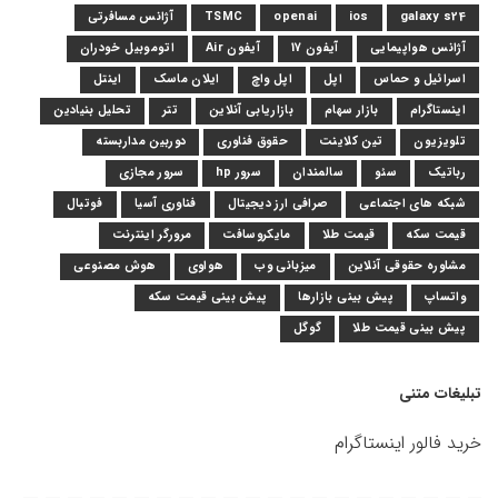
galaxy s24
ios
openai
TSMC
آژانس مسافرتی
آژانس هواپیمایی
آیفون 17
آیفون Air
اتوموبیل خودران
اسرائیل و حماس
اپل
اپل واچ
ایلان ماسک
اینتل
اینستاگرام
بازار سهام
بازاریابی آنلاین
تتر
تحلیل بنیادین
تلویزیون
تین کلاینت
حقوق فناوری
دوربین مداربسته
رباتیک
سئو
سالمندان
سرور hp
سرور مجازی
شبکه های اجتماعی
صرافی ارز دیجیتال
فناوری آسیا
فوتبال
قیمت سکه
قیمت طلا
مایکروسافت
مرورگر اینترنت
مشاوره حقوقی آنلاین
میزبانی وب
هواوی
هوش مصنوعی
واتساپ
پیش بینی بازارها
پیش بینی قیمت سکه
پیش بینی قیمت طلا
گوگل
تبلیغات متنی
خرید فالور اینستاگرام