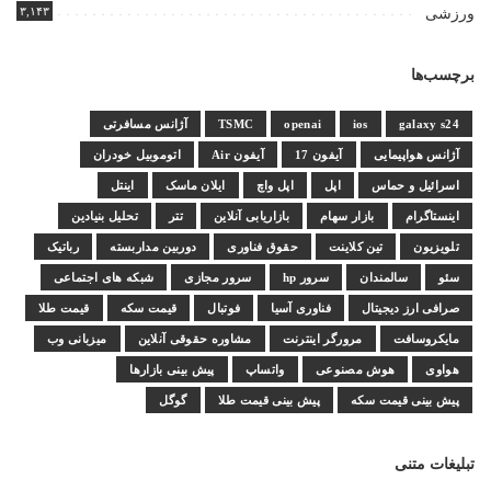
۳,۱۴۳
ورزشی
برچسب‌ها
galaxy s24
ios
openai
TSMC
آژانس مسافرتی
آژانس هواپیمایی
آیفون 17
آیفون Air
اتوموبیل خودران
اسرائیل و حماس
اپل
اپل واچ
ایلان ماسک
اینتل
اینستاگرام
بازار سهام
بازاریابی آنلاین
تتر
تحلیل بنیادین
تلویزیون
تین کلاینت
حقوق فناوری
دوربین مداربسته
رباتیک
سئو
سالمندان
سرور hp
سرور مجازی
شبکه های اجتماعی
صرافی ارز دیجیتال
فناوری آسیا
فوتبال
قیمت سکه
قیمت طلا
مایکروسافت
مرورگر اینترنت
مشاوره حقوقی آنلاین
میزبانی وب
هواوی
هوش مصنوعی
واتساپ
پیش بینی بازارها
پیش بینی قیمت سکه
پیش بینی قیمت طلا
گوگل
تبلیغات متنی