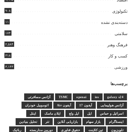
اقتصاد
۹۰۸
تکنولوژی
۱۱
دسته‌بندی نشده
۱۷۴
سلامتی
۲,۵۸۴
فرهنگ وهنر
۳۱۸
کسب و کار
۳,۱۴۳
ورزشی
برچسب‌ها
galaxy s24
ios
openai
TSMC
آژانس مسافرتی
آژانس هواپیمایی
آیفون 17
آیفون Air
اتوموبیل خودران
اسرائیل و حماس
اپل
اپل واچ
ایلان ماسک
اینتل
اینستاگرام
بازار سهام
بازاریابی آنلاین
تتر
تحلیل بنیادین
تلویزیون
تین کلاینت
حقوق فناوری
دوربین مداربسته
رباتیک