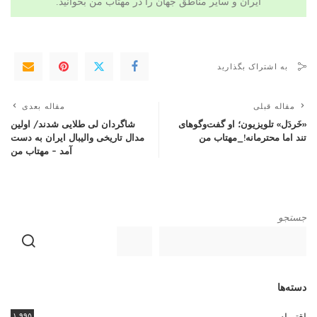
ایران و سایر مناطق جهان را در
مهتاب من
بخوانید.
به اشتراک بگذارید
مقاله قبلی
مقاله بعدی
«خَردَل» تلویزیون؛ او گفت‌وگوهای
شاگردان لی طلایی شدند/ اولین
تند اما محترمانه!_مهتاب من
مدال تاریخی والیبال ایران به دست
آمد – مهتاب من
جستجو
دسته‌ها
۱,۹۹۵