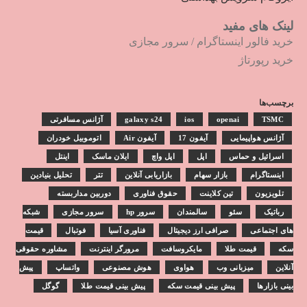
لینک های مفید
خرید فالور اینستاگرام
/
سرور مجازی
خرید رپورتاژ
برچسب‌ها
TSMC
openai
ios
galaxy s24
آژانس مسافرتی
آژانس هواپیمایی
آیفون 17
آیفون Air
اتوموبیل خودران
اسرائیل و حماس
اپل
اپل واچ
ایلان ماسک
اینتل
اینستاگرام
بازار سهام
بازاریابی آنلاین
تتر
تحلیل بنیادین
تلویزیون
تین کلاینت
حقوق فناوری
دوربین مداربسته
رباتیک
سئو
سالمندان
سرور hp
سرور مجازی
شبکه
های اجتماعی
صرافی ارز دیجیتال
فناوری آسیا
فوتبال
قیمت
سکه
قیمت طلا
مایکروسافت
مرورگر اینترنت
مشاوره حقوقی
آنلاین
میزبانی وب
هواوی
هوش مصنوعی
واتساپ
پیش
بینی بازارها
پیش بینی قیمت سکه
پیش بینی قیمت طلا
گوگل