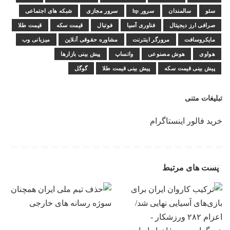
سئو
سالمندان
سرور hp
سرور مجازی
شبکه های اجتماعی
صرافی ارز دیجیتال
فناوری آسیا
فوتبال
قیمت سکه
قیمت طلا
مایکروسافت
مرورگر اینترنت
مشاوره حقوقی آنلاین
میزبانی وب
هواوی
هوش مصنوعی
واتساپ
پیش بینی بازارها
پیش بینی قیمت سکه
پیش بینی قیمت طلا
گوگل
تبلیغات متنی
خرید فالور اینستاگرام
پست های مرتبط