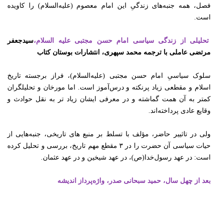
فصل، همه جنبه
‌هاى زندگىِ این امام معصوم (علیه‌السلام) را کاویده
است.
تحلیلی از زندگی سیاسی امام حسن مجتبی علیه السلام،
سیدجعفر
مرتضی عاملی با ترجمه محمد سپهری، انتشارات بوستان کتاب
سلوک سیاسىِ امام حسن مجتبى (علیه‌السلام)، فراز برجسته تاریخ
اسلام و مقطعى زیاد پرنکته و درس‌
آموز است. اما مورخان و تحلیل
گران
کمتر به آن همت گماشته و در معرفى ایشان زیاد تر به نقل حوادث و
وقایع عادى پرداخته
‏‌اند.
ولى در تاثییر حاضر، مؤلف با تسلط بر منبع های تاریخى، جنبه
‌هایى از
حیات سیاسى آن حضرت را در ۳ مقطع مهم تاریخ، بررسى و تحلیل کرده
است: در عهد رسول
‌خدا(ص)، در عهد شیخین و در عهد عثمان.
بعد از چهل سال، حمید سبحانی صدر، واژه‌پرداز اندیشه