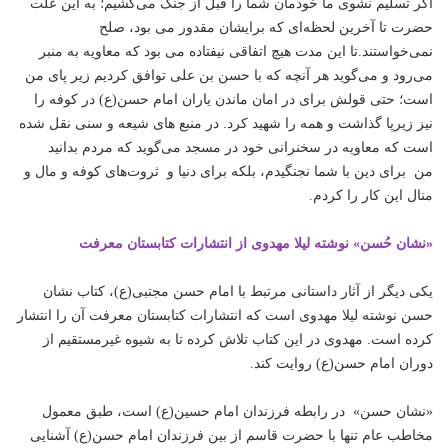
اگر تسلیم نشوی ما خودمان شما را قبل از جنگ می‌کشیم؛ به این علت
حضرت تا آخرین لحظه‌ای که برایشان مقدور می بود، صلح
نمی‌خواستند‌.تا این مدت هیچ اتفاقی نیفتاده می بود که معاویه به منبر
می‌رود و می‌گوید هر آنچه که با حسن بن علی توافق کردیم زیر پای من
است؛ حتی قولش برای در امان ماندن یاران امام حسن(ع) در کوفه را
نیز زیرپا گذاشت و همه را شهید کرد. در منبع های شیعه و سنی نقل شده
است که معاویه در سخنرانی خود در مسجد می‌گوید که مردم بدانید
من برای دین با شما نجنگیدم‌، بلکه برای دنیا و ثروت‌های کوفه و مال و
منال این کار را کردم.
«نشان حُسن» نوشته لیلا مهدوی از انتشارات کتابستان معرفت
یکی دیگر از آثار داستانی مرتبط با امام حسن مجتبی(ع)،‌ کتاب نشان
حسن نوشته لیلا مهدوی است که انتشارات کتابستان معرفت آن را انتشار
کرده است. مهدوی در این کتاب تلاش کرده تا به شیوه غیرمستقیم از
دوران امام حسن(ع) روایت کند.
«نشان حسن» در رابطه فرزندان امام حسین(ع) است،‌ طبق معمول
مخاطب عام تنها با حضرت قاسم از بین فرزندان امام حسن(ع) آشنایی