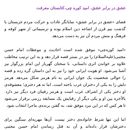
عشق در برابر عشق، امید کوره چی،‌کتابستان معرفت
فضای «عشق در برابر عشق» نمایانگر عادات و حرکت مردم عربستان با
گذشت نیم قرن از اشاعه‌ دین اسلام بوده و ترسیماتی از شهر کوفه و
فرهنگ و منش مردم آن نیز به دست می‌دهد.
«امید کوره‌چی» موفق شده است احادیث و موعظات امام حسن
مجتبی(علیه‌السلام) را نیز در بستر قصه قرار دهد و به این ترتیب مخاطب
علاوه بر خواندن اثری داستانی، با سخنان گهربار این امام بزرگوار نیز
آشنا می‌شود. او هویت ایرانی خود را نیز به این داستان گره زده و قصه
را حوالی شخصیت یک جوان ایرانی به نام هرمز شکل می‌دهد. هرمز
دلش را به یکی از دختران عرب باخته است، اما نه هر دختری؛ معشوقه‌ی
او دختر یکی از اشراف عرب است و هرمز رقیبان فرد دیگر نیز دارد.
بالأخره بین او و یکی دیگر از رقبایش یک مسابقه‌ رزمی برقرار می‌شود
تا هر کس که در این نبرد موفق شد، به گفتن برنده‌ی ماجرا انتخاب شود.
اما این تنها شرط خانواده‌ی دختر نیست. آن‌ها مهریه‌ای سنگین برای
دخترشان قرار داده‌اند و آن به قتل رساندن امام حسن مجتبی