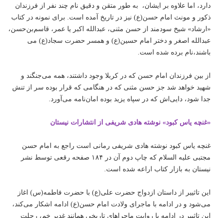
دارد،‌ اما علاوه بر ایشان، به طور متقن و دقیق نام چند نفر از فرزندان
ذکور و مونث امام حسن(ع) نیز در تاریخ آمده است. برای نمونه در کتاب
«ارشاد» شیخ سودمند از حسن مثنی‌، عبدالله اکبر یا عمر،‌ قاسم‌بن‌حسن‌،
عبدالله اصغر و دختر امام حسین(ع) و همسر حضرت سجاد(ع) می
باشند،‌نام برده شده است.
از بین فرزندان امام حسن که در کربلا وجود داشتند،‌ همه می‌جنگند و
شهید خواهد شد جز حسن مثنی که در هنگامی که قرار بوده سر از تنش
جدا شود،‌ دایی‌اش که در سپاه یزید بوده امان‌نامه می‌آورد.
«غنچه یاس کبود» نوشته هادی شریفی از انتشارات نیستان
غنچه یاس کبود نوشته هادی شریفی رمانی است راجع به امام حسن
مجتبی علیه السلام که چاپ دوم آن در ۱۸۴ صفحه رقعی توسط نشر
نیستان به بازار کتاب اراعه شده است.
این تاثییر از داستان ازدواج حضرت علی(ع) با حضرت فاطمه(س) اغاز
می‌شود و در ادامه با ماجرای ولادت امام حسن(ع) ادامه اشکار می‌کند،
این تاثییر در ادامه با روایت ماجراهای تاریخی همانند غدیر خم، رحلت