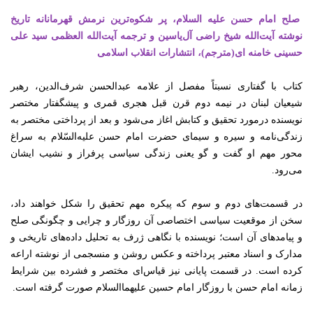
صلح امام حسن علیه السلام، پر شکوه‌ترین نرمش قهرمانانه‌ تاریخ
نوشته آیت‌الله شیخ راضی آل‌یاسین و ترجمه آیت‌الله العظمی سید علی
حسینی خامنه ای(مترجم)،‌ انتشارات انقلاب اسلامی
کتاب با گفتاری نسبتاً مفصل از علامه عبدالحسن شرف‌الدین، رهبر
شیعیان لبنان در نیمه دوم قرن قبل هجری قمری و پیشگفتار مختصر
نویسنده درمورد تحقیق و کتابش اغاز می‌شود و بعد از پرداختی مختصر به
زندگی‌نامه و سیره و سیمای حضرت امام حسن علیه‌السّلام به سراغ
محور مهم او گفت و گو یعنی زندگی سیاسی پرفراز و نشیب ایشان
می‌رود
.
در قسمت‌های دوم و سوم که پیکره مهم تحقیق را شکل خواهند داد،
سخن از موقعیت سیاسی اختصاصی آن روزگار و چرایی و چگونگی صلح
و پیامدهای آن است؛ نویسنده با نگاهی ژرف به تحلیل داده‌های تاریخی و
مدارک و اسناد معتبر پرداخته و عکس روشن و منسجمی از نوشته اراعه
کرده است
.
در قسمت پایانی نیز قیاس‌ای مختصر و فشرده بین شرایط
زمانه امام حسن با روزگار امام حسین علیهما‌السلام صورت گرفته است
.