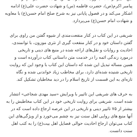
پیامبر اکرم(ص)، حضرت فاطمه (س) و شهادت حضرت علی(ع) ادامه
اشکار می‌کند و در فصول پایانی نیز به شرح صلح امام حسن(ع) با معاویه
و شهادت امام حسن(ع) می‌پردازد.
شریفی در این کتاب در کنار منفعت‌مندی از شیوه گفتن من راوی برای
گفتن داستان خود و در کنار منفعت گیری از نثری موزون، با توانمندی،
احادیث و روایات و نقل‌های اراعه شده در منبع های دینی و تاریخی
درمورد زندگی ائمه را در خدمت متن داستانی کتاب درآورده است و
همین مساله تبدیل این شده که داستان این کتاب با وجود این که روایت
تاریخی شنیده شده‌ای دارد، برای مخاطب زیاد خواندنی شده و نگاه
تازه‌ای به این قسمت از تاریخ اسلام را در دید مخاطبان تشکیل کند.
به حرف های شریفی این تاثییر با ویرایش «سید مهدی شجاعی» انتشار
شده است. شریفی برای روایت تاریخی خود در این کتاب مخاطبش را به
بیشتر از ۷۵ تاثییر دینی و تاریخی در این عرصه ارجاع داده است که در
آنها منبع های روایی اهل سنت نیز به چشم می‌خورد و از ویژگی‌های این
کتاب می‌توان ارجاع احادیث حوالی فضایل اهل بیت(ع) را به کتب اهل
سنت دانست.