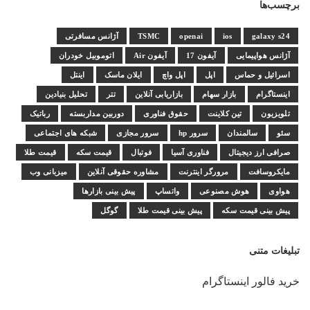
برچسب‌ها
galaxy s24
ios
openai
TSMC
آژانس مسافرتی
آژانس هواپیمایی
آیفون 17
آیفون Air
اتوموبیل خودران
اسرائیل و حماس
اپل
اپل واچ
ایلان ماسک
اینتل
اینستاگرام
بازار سهام
بازاریابی آنلاین
تتر
تحلیل بنیادین
تلویزیون
تین کلاینت
حقوق فناوری
دوربین مداربسته
رباتیک
سئو
سالمندان
سرور hp
سرور مجازی
شبکه های اجتماعی
صرافی ارز دیجیتال
فناوری آسیا
فوتبال
قیمت سکه
قیمت طلا
مایکروسافت
مرورگر اینترنت
مشاوره حقوقی آنلاین
میزبانی وب
هواوی
هوش مصنوعی
واتساپ
پیش بینی بازارها
پیش بینی قیمت سکه
پیش بینی قیمت طلا
گوگل
تبلیغات متنی
خرید فالور اینستاگرام