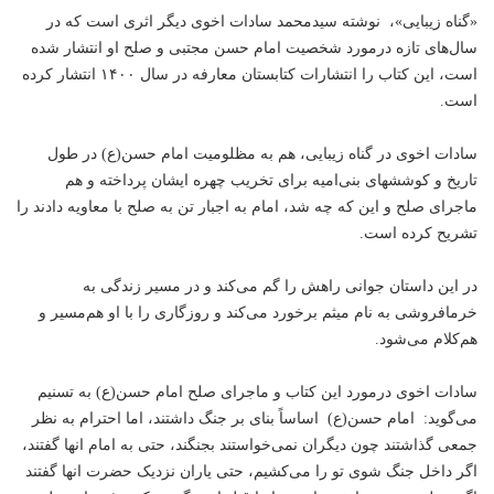
«گناه زیبایی»، نوشته سید‌محمد سادات اخوی دیگر اثری است که در
سال‌های تازه درمورد شخصیت امام حسن مجتبی و صلح او انتشار شده
است،‌ این کتاب را انتشارات کتابستان معارفه در سال ۱۴۰۰ انتشار کرده
است.
سادات اخوی در گناه زیبایی،‌ هم به مظلومیت امام حسن(ع) در طول
تاریخ و کوششهای بنی‌امیه برای تخریب چهره ایشان پرداخته و هم
ماجرای صلح و این که چه شد، امام به اجبار تن به صلح با معاویه دادند را
تشریح کرده است.
در این داستان جوانی راهش را گم می‌کند و در مسیر زندگی به
خرما‌فروشی به نام میثم برخورد می‌کند و روزگاری را با او هم‌مسیر و
هم‌کلام می‌شود.
سادات اخوی درمورد این کتاب و ماجرای صلح امام حسن(ع) به تسنیم
می‌گوید: امام حسن(ع) اساساً بنای بر جنگ داشتند، اما احترام به نظر
جمعی گذاشتند چون دیگران نمی‌خواستند بجنگند، حتی به امام انها گفتند،
اگر داخل جنگ شوی تو را می‌‌کشیم، حتی یاران نزدیک حضرت انها گفتند