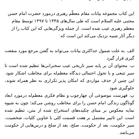
این کتاب مجموعه بیانات مقام معظّم رهبری درمورد حضرت امام حسن
مجتبی علیه السلام است که طی سال‌های ۱۳۴۵ تا ۱۳۹۷ توسط مقام
معظم رهبری عیب شده است. از جمله ویژگی‌هایی که این کتاب را از
دیگر آثار شبیه نزدیک می‌کند این است که
:
الف
.
به علت شمول حداکثری بیانات می‌تواند به گفتن مرجع مورد منفعت
گیری قرار گیرد
.
ب
.
محتوای آن بر پایه سیر تاریخی عیب سخنرانی‌ها تنظیم شده است تا
سیر تتبعی و یا تحول احتمالی دیدگاه معظم‌له برای مخاطب اشکار شود.
این چنین از حذف مواردی که امکان پذیر تکراری به نظر همراه شوند،
جلوگیری شود
.
پ
.
فهرست موضوعی آن چهارچوب و نظام فکری معظم‌له درمورد ابعاد
گوناگون زندگی امام حسن را برای مخاطب روشن می‌کند؛ چون به شیوه
نمایه معکوس بر مبنای چکیده‌های استخراج شده از متن، تنظیم شده
است. این تاثییر مشتمل بر هفت قسمت کلی با عناوین کلیات، شخصیت،
سیر حکومت، بعد از حکومت، صلح، بعد از صلح و درس‌هایی از حکومت
می‌باشد
.