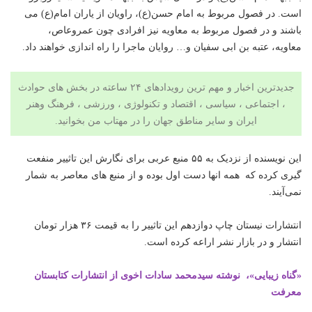
است. در فصول مربوط به امام حسن(ع)، راویان از یاران امام(ع) می
باشند و در فصول مربوط به معاویه نیز افرادی چون عمرو‌عاص‌،
معاویه،‌ عتبه بن ابى سفیان و… روایان ماجرا را راه اندازی خواهند داد.
جدیدترین اخبار و مهم ترین رویدادهای ۲۴ ساعته در بخش های حوادث
، اجتماعی ، سیاسی ،
اقتصاد
و
تکنولوژی
،
ورزشی
،
فرهنگ وهنر
ایران و سایر مناطق جهان را در مهتاب من بخوانید.
این نویسنده از نزدیک به ۵۵ منبع عربی برای نگارش این تاثییر منفعت
گیری کرده که همه انها دست اول بوده و از منبع های معاصر به شمار
نمی‌آیند.
انتشارات نیستان چاپ دوازدهم این تاثییر را به قیمت ۳۶ هزار تومان
انتشار و در بازار نشر اراعه کرده است.
«گناه زیبایی»، نوشته سید‌محمد سادات اخوی از انتشارات کتابستان
معرفت