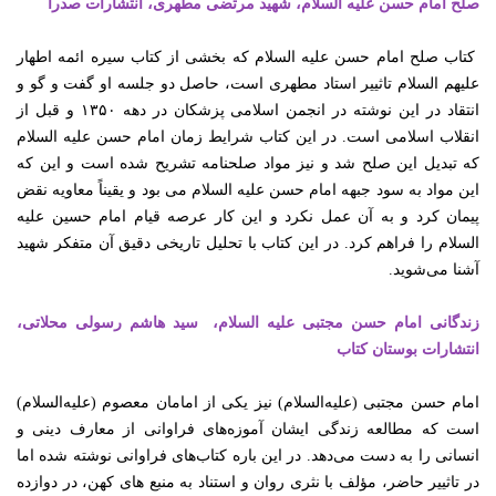
صلح امام حسن علیه السلام، شهید مرتضی مطهری، انتشارات صدرا
کتاب صلح امام حسن علیه السلام که بخشی از کتاب سیره ائمه اطهار
علیهم السلام تاثییر استاد مطهری است، حاصل دو جلسه او گفت و گو و
انتقاد در این نوشته در انجمن اسلامی پزشکان در دهه
۱۳۵۰
و قبل از
انقلاب اسلامی است. در این کتاب شرایط زمان امام حسن علیه السلام
که تبدیل این صلح شد و نیز مواد صلحنامه تشریح شده است و این که
این مواد به سود جبهه امام حسن علیه السلام می بود و یقیناً معاویه نقض
پیمان کرد و به آن عمل نکرد و این کار عرصه قیام امام حسین علیه
السلام را فراهم کرد
.
در این کتاب با تحلیل تاریخی دقیق آن متفکر شهید
آشنا می‌شوید
.
زندگانی امام حسن مجتبی علیه السلام، سید هاشم رسولی محلاتی،
انتشارات بوستان کتاب
امام حسن مجتبى (علیه‌السلام) نیز یکى از امامان معصوم (علیه‌السلام)
است که مطالعه زندگى ایشان آموزه
‌هاى فراوانى از معارف دینى و
انسانى را به دست مى
‌دهد. در این
باره کتاب
‌هاى فراوانى نوشته شده اما
در تاثییر حاضر، مؤلف با نثرى روان و استناد به منبع های کهن، در دوازده