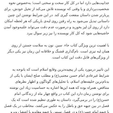
جذابیت‌هایی دارد اما در کل کار سخت و سختی است؛ به‌خصوص نحوه
شخصیت‌پردازی و یا وقتی که نویسنده تلاش می‌کند از تخیل خودش، برای
پربارتر شدن داستان منفعت گیری کند. در این شرایط نوشتن این چنین
داستانی تبدیل می‌شود به راه رفتن روی لبه‌ی باریکی که هر لحظه امکان
دارد از روی آن لیز بخورید و درصورت عدم دقت می‌تواند علتبه‌وجود آمدن
حاشیه‌هایی شود که کل کار نویسنده را نیز زیر سوال ببرد.
با اهمیت ترین ویژگی کتاب حاء. سین. نون به سلامت جستن از روی
همان لبه تیزی است. نام‌گذاری قشنگ و خلاقانه این رمان نیز یکی دیگر
از ویژگی‌های قابل دقت این کتاب است.
این تاثییر درمورد‌ یکی از پیچیده‌ترین وقایع اسلام است که باتوجه به
شرایط غیرعادی امام حسن مجتبی(ع) و مطلب صلح ایشان با یکی از
بدنام‌ترین خلیفه‌های اسلام، با تحلیل‌های گوناگون و اظهار نظرهای
متناقض، همراه بوده که همه این‌ها اشاره به حساسیت زیاد این نوشته
برای نوشتن رمان دارد.این کتاب در واقع چهار ماه از زندگانی امام
حسن(ع) را در برمی‌گیرد،‌ داستان به طوری تنظیم شده است که یک
فصل در بین جبهه حق و باطل را به عکس می‌کشد،‌ مخاطب در یک فصل
با جبهه امام حسن(ع) و در فصل سپس با جبهه معاویه یا اشقیا روبرو