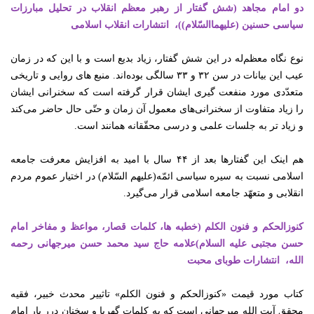
دو امام مجاهد (شش گفتار از رهبر معظم انقلاب در تحلیل مبارزات
سیاسی حسنین (علیهماالسّلام))،‌ انتشارات انقلاب اسلامی
نوع نگاه معظم‌له در این شش گفتار، زیاد بدیع است و با این که در زمان
عیب این بیانات در سن ۳۲ و ۳۳ سالگی بوده‌اند. منبع های روایی و تاریخی
متعدّدی مورد منفعت گیری ایشان قرار گرفته است که سخنرانی ایشان
را زیاد متفاوت از سخنرانی‌های معمول آن زمان و حتّی حال حاضر می‌کند
و زیاد تر به جلسات علمی و درسی محقّقانه همانند است
.
هم اینک این گفتارها بعد از
۴۴
سال با امید به افزایش معرفت جامعه
اسلامی نسبت به سیره سیاسی ائمّه(علیهم السّلام) در اختیار عموم مردم
انقلابی و متعهّد جامعه اسلامی قرار می‌گیرد
.
کنوزالحکم و فنون الکلم (خطبه ها، کلمات قصار، مواعظ و مفاخر امام
حسن مجتبی علیه السلام)علامه حاج سید محمد حسن میرجهانی رحمه
الله،‌ انتشارات طوبای محبت
کتاب مورد قیمت «کنوزالحکم و فنون الکلم» تاثییر محدث خبیر، فقیه
محقق آیت الله میرجهانی است که به کلمات گهربا و سخنان درر بار امام