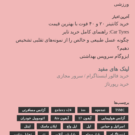
ورزشی
آخرین اخبار
خرید کانتینر ۲۰ و ۴۰ فوت با بهترین قیمت
Car Tyres: راهنمای کامل خرید تایر
چگونه عسل طبیعی و خالص را از نمونه‌های تقلبی تشخیص
دهیم؟
ایزوگام سرویس بهداشتی
لینک های مفید
خرید فالور اینستاگرام
/
سرور مجازی
خرید رپورتاژ
برچسب‌ها
TSMC
openai
ios
galaxy s24
آژانس مسافرتی
آژانس هواپیمایی
آیفون 17
آیفون Air
اتوموبیل خودران
اسرائیل و حماس
اپل
اپل واچ
ایلان ماسک
اینتل
اینستاگرام
بازار سهام
بازاریابی آنلاین
تتر
تحلیل بنیادین