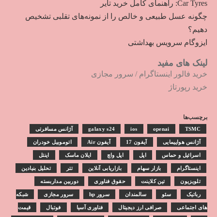
Car Tyres: راهنمای کامل خرید تایر
چگونه عسل طبیعی و خالص را از نمونه‌های تقلبی تشخیص
دهیم؟
ایزوگام سرویس بهداشتی
لینک های مفید
خرید فالور اینستاگرام
/
سرور مجازی
خرید رپورتاژ
برچسب‌ها
TSMC
openai
ios
galaxy s24
آژانس مسافرتی
آژانس هواپیمایی
آیفون 17
آیفون Air
اتوموبیل خودران
اسرائیل و حماس
اپل
اپل واچ
ایلان ماسک
اینتل
اینستاگرام
بازار سهام
بازاریابی آنلاین
تتر
تحلیل بنیادین
تلویزیون
تین کلاینت
حقوق فناوری
دوربین مداربسته
رباتیک
سئو
سالمندان
سرور hp
سرور مجازی
شبکه
های اجتماعی
صرافی ارز دیجیتال
فناوری آسیا
فوتبال
قیمت