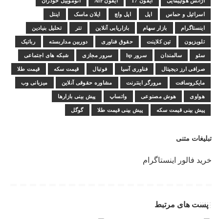
آژانس هواپیمایی
آیفون 17
آیفون Air
اتوموبیل خودران
اسرائیل و حماس
اپل
اپل واچ
ایلان ماسک
اینتل
اینستاگرام
بازار سهام
بازاریابی آنلاین
تتر
تحلیل بنیادین
تلویزیون
تین کلاینت
حقوق فناوری
دوربین مداربسته
رباتیک
سئو
سالمندان
سرور hp
سرور مجازی
شبکه های اجتماعی
صرافی ارز دیجیتال
فناوری آسیا
فوتبال
قیمت سکه
قیمت طلا
مایکروسافت
مرورگر اینترنت
مشاوره حقوقی آنلاین
میزبانی وب
هواوی
هوش مصنوعی
واتساپ
پیش بینی بازارها
پیش بینی قیمت سکه
پیش بینی قیمت طلا
گوگل
تبلیغات متنی
خرید فالور اینستاگرام
پست های مرتبط