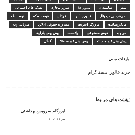
سئو
سالمندان
سرور hp
سرور مجازی
شبکه های اجتماعی
صرافی ارز دیجیتال
فناوری آسیا
فوتبال
قیمت سکه
قیمت طلا
مایکروسافت
مرورگر اینترنت
مشاوره حقوقی آنلاین
میزبانی وب
هواوی
هوش مصنوعی
واتساپ
پیش بینی بازارها
پیش بینی قیمت سکه
پیش بینی قیمت طلا
گوگل
تبلیغات متنی
خرید فالور اینستاگرام
پست های مرتبط
ایزوگام سرویس بهداشتی
تیر ۳۱, ۱۴۰۵