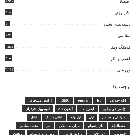
۱,۹۹۵
اقتصاد
۹۰۸
تکنولوژی
۱۱
دسته‌بندی نشده
۱۷۴
سلامتی
۲,۵۸۴
فرهنگ وهنر
۳۱۸
کسب و کار
۳,۱۴۳
ورزشی
برچسب‌ها
galaxy s24
ios
openai
TSMC
آژانس مسافرتی
آژانس هواپیمایی
آیفون 17
آیفون Air
اتوموبیل خودران
اسرائیل و حماس
اپل
اپل واچ
ایلان ماسک
اینتل
اینستاگرام
بازار سهام
بازاریابی آنلاین
تتر
تحلیل بنیادین
تلویزیون
تین کلاینت
حقوق فناوری
دوربین مداربسته
رباتیک