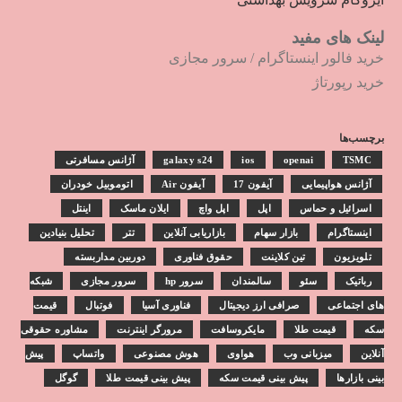
لینک های مفید
خرید فالور اینستاگرام
/
سرور مجازی
خرید رپورتاژ
برچسب‌ها
TSMC
openai
ios
galaxy s24
آژانس مسافرتی
آژانس هواپیمایی
آیفون 17
آیفون Air
اتوموبیل خودران
اسرائیل و حماس
اپل
اپل واچ
ایلان ماسک
اینتل
اینستاگرام
بازار سهام
بازاریابی آنلاین
تتر
تحلیل بنیادین
تلویزیون
تین کلاینت
حقوق فناوری
دوربین مداربسته
رباتیک
سئو
سالمندان
سرور hp
سرور مجازی
شبکه
های اجتماعی
صرافی ارز دیجیتال
فناوری آسیا
فوتبال
قیمت
سکه
قیمت طلا
مایکروسافت
مرورگر اینترنت
مشاوره حقوقی
آنلاین
میزبانی وب
هواوی
هوش مصنوعی
واتساپ
پیش
بینی بازارها
پیش بینی قیمت سکه
پیش بینی قیمت طلا
گوگل