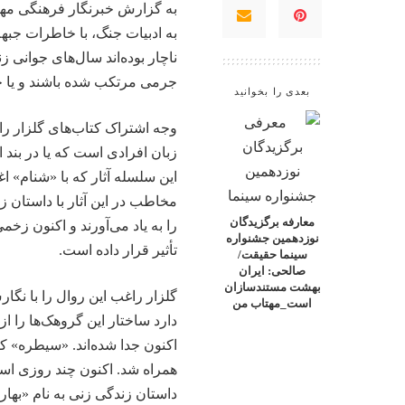
به گزارش خبرنگار فرهنگی
مه
به ادبیات جنگ، با خاطرات جب
ناچار بوده‌اند سال‌های جوانی ز
جرمی مرتکب شده باشند و یا خان
بعدی را بخوانید
وجه اشتراک کتاب‌های گلزار را
زبان افرادی است که یا در بند ای
این سلسله آثار که با «شنام» ا
مخاطب در این آثار با داستان ز
معارفه برگزیدگان
را به یاد می‌آورند و اکنون زخ
نوزدهمین جشنواره
تأثیر قرار داده است.
سینما حقیقت/
صالحی: ایران
بهشت مستندسازان
گلزار راغب این روال را با نگار
است_مهتاب من
دارد ساختار این گروهک‌ها را از
اکنون جدا شده‌اند. «سیطره» که
همراه شد. اکنون چند روزی اس