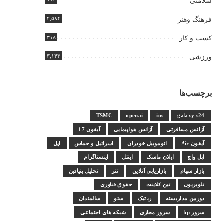
سلامتی
۲,۵۸۴
فرهنگ وهنر
۳۱۸
کسب و کار
۳,۱۴۳
ورزشی
برچسب‌ها
TSMC
openai
ios
galaxy s24
آژانس مسافرتی
آژانس هواپیمایی
آیفون 17
آیفون Air
اتوموبیل خودران
اسرائیل و حماس
اپل
اپل واچ
ایلان ماسک
اینتل
اینستاگرام
بازار سهام
بازاریابی آنلاین
تتر
تحلیل بنیادین
تلویزیون
تین کلاینت
حقوق فناوری
دوربین مداربسته
رباتیک
سئو
سالمندان
سرور hp
سرور مجازی
شبکه های اجتماعی