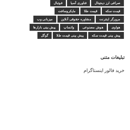
صرافی ارز دیجیتال
فناوری آسیا
فوتبال
قیمت سکه
قیمت طلا
مایکروسافت
مرورگر اینترنت
مشاوره حقوقی آنلاین
میزبانی وب
هواوی
هوش مصنوعی
واتساپ
پیش بینی بازارها
پیش بینی قیمت سکه
پیش بینی قیمت طلا
گوگل
تبلیغات متنی
خرید فالور اینستاگرام