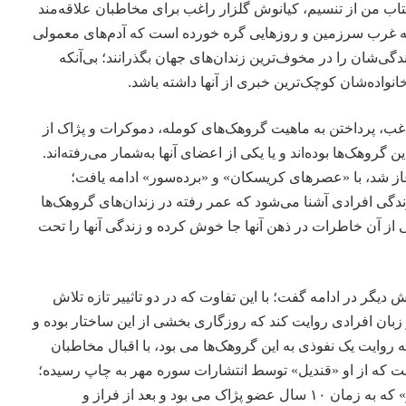
تاب من
از تنسیم، کیانوش گلزار راغب برای مخاطبان علاقه‌مند
هه غرب سرزمین و روزهایی گره خورده است که آدم‌های معمولی
ندگی‌شان را در مخوف‌ترین زندان‌های جهان بگذرانند؛ بی‌آنکه
واده‌شان کوچک‌ترین خبری از آنها داشته باشد.
غب، پرداختن به ماهیت گروهک‌های کومله، دموکرات و پژاک از
ن گروهک‌ها بوده‌اند و یا یکی از اعضای آنها به‌شمار می‌رفته‌اند.
غاز شد، با «عصرهای کریسکان» و «برده‌سور» ادامه یافت؛
ندگی افرادی آشنا می‌شود که عمر رفته در زندان‌های گروهک‌ها
می از آن خاطرات در ذهن آنها جا خوش کرده و زندگی آنها را تحت
ش دیگر در ادامه گفت؛ با این تفاوت که در دو تاثییر تازه تلاش
 زبان افرادی روایت کند که روزگاری بخشی از این ساختار بوده‌ و
 روایت یک نفوذی به این گروهک‌ها می بود، با اقبال مخاطبان
ت که از او «قندیل» توسط انتشارات سوره مهر به چاپ رسیده؛
داستان زندگی زنی به نام «بهار» که به زمان ۱۰ سال عضو پژاک می بود و بعد از فراز و