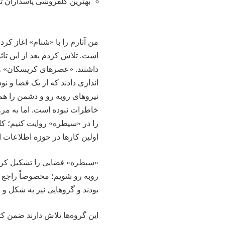
بهترین گلفروشی پاسداران ت
من آثارم را با «شنام» اغاز ک
است. تلاش کردم بعد از این تاثی
داشتند. «عصرهای کریسکان» و «ب
اندازی دادند که از یک فضا و نو
نیروهای روبه رو و دشمن را هم 
خاطرات نبوده است. اما به مرو
را در «سیطره» روایت کنیم؛ کا
اولین کارها در حوزه اطلاعات ا
«سیطره» فضایی را تشکیل کرد ک
روبه رو شویم؛ مخصوصاً راجع ب
بودند و گروهایی نیز به شکل و 
این گروه‌ها تلاش دارند ضمن ک