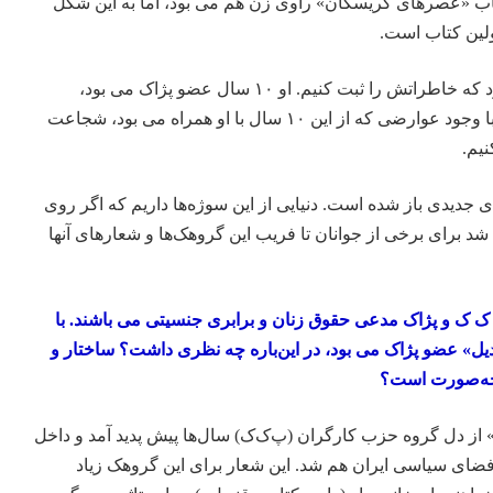
اب «عصرهای کریسکان» راوی زن هم می بود، اما به این شکل
ولین کتاب است.
خانم بهار داوطلبانه مراجعه کرد که خاطراتش را ثبت کنیم. او ۱۰ سال عضو پژاک می بود،
سرخورده و افسرده می بود و با وجود عوارضی که از این ۱۰ سال با او همراه می بود، شجاعت
نیم.
 جدیدی باز شده است. دنیایی از این سوژه‌ها داریم که اگر روی
د شد برای برخی از جوانان تا فریب این گروهک‌ها و شعارهای آنها
ک ک و پژاک مدعی حقوق زنان و برابری جنسیتی می باشند. با
یل» عضو پژاک می بود، در این‌باره چه نظری داشت؟ ساختار و
ه‌چه‌صورت است؟
» از دل گروه حزب کارگران (پ‌ک‌ک) سال‌ها پیش پدید آمد و داخل
ضای سیاسی ایران هم شد. این شعار برای این گروهک زیاد