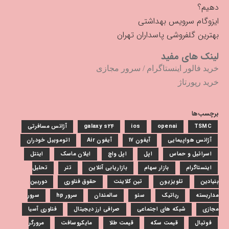
دهیم؟
ایزوگام سرویس بهداشتی
بهترین گلفروشی پاسداران تهران
لینک های مفید
خرید فالور اینستاگرام
/
سرور مجازی
خرید رپورتاژ
برچسب‌ها
TSMC
openai
ios
galaxy s24
آژانس مسافرتی
آژانس هواپیمایی
آیفون 17
آیفون Air
اتوموبیل خودران
اسرائیل و حماس
اپل
اپل واچ
ایلان ماسک
اینتل
اینستاگرام
بازار سهام
بازاریابی آنلاین
تتر
تحلیل
بنیادین
تلویزیون
تین کلاینت
حقوق فناوری
دوربین
مداربسته
رباتیک
سئو
سالمندان
سرور hp
سرور
مجازی
شبکه های اجتماعی
صرافی ارز دیجیتال
فناوری آسیا
فوتبال
قیمت سکه
قیمت طلا
مایکروسافت
مرورگر