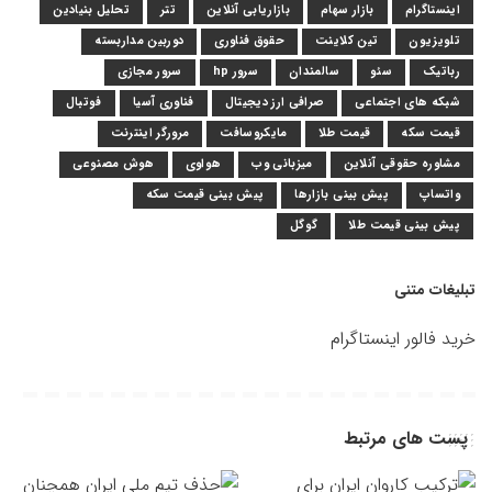
اینستاگرام
بازار سهام
بازاریابی آنلاین
تتر
تحلیل بنیادین
تلویزیون
تین کلاینت
حقوق فناوری
دوربین مداربسته
رباتیک
سئو
سالمندان
سرور hp
سرور مجازی
شبکه های اجتماعی
صرافی ارز دیجیتال
فناوری آسیا
فوتبال
قیمت سکه
قیمت طلا
مایکروسافت
مرورگر اینترنت
مشاوره حقوقی آنلاین
میزبانی وب
هواوی
هوش مصنوعی
واتساپ
پیش بینی بازارها
پیش بینی قیمت سکه
پیش بینی قیمت طلا
گوگل
تبلیغات متنی
خرید فالور اینستاگرام
پست های مرتبط