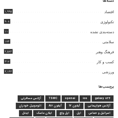
دسته‌ها
۱,۹۹۵
اقتصاد
۹۰۸
تکنولوژی
۱۱
دسته‌بندی نشده
۱۷۴
سلامتی
۲,۵۸۴
فرهنگ وهنر
۳۱۷
کسب و کار
۳,۱۴۳
ورزشی
برچسب‌ها
galaxy s24
ios
openai
TSMC
آژانس مسافرتی
آژانس هواپیمایی
آیفون 17
آیفون Air
اتوموبیل خودران
اسرائیل و حماس
اپل
اپل واچ
ایلان ماسک
اینتل