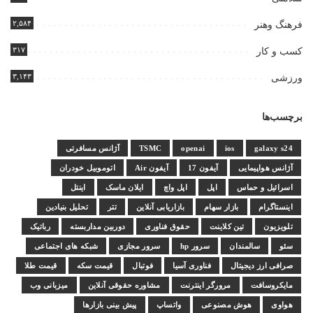
۲,۵۸۴
فرهنگ وهنر
۳۱۷
کسب و کار
۳,۱۴۳
ورزشی
برچسب‌ها
galaxy s24
ios
openai
TSMC
آژانس مسافرتی
آژانس هواپیمایی
آیفون 17
آیفون Air
اتوموبیل خودران
اسرائیل و حماس
اپل
اپل واچ
ایلان ماسک
اینتل
اینستاگرام
بازار سهام
بازاریابی آنلاین
تتر
تحلیل بنیادین
تلویزیون
تین کلاینت
حقوق فناوری
دوربین مداربسته
رباتیک
سئو
سالمندان
سرور hp
سرور مجازی
شبکه های اجتماعی
صرافی ارز دیجیتال
فناوری آسیا
فوتبال
قیمت سکه
قیمت طلا
مایکروسافت
مرورگر اینترنت
مشاوره حقوقی آنلاین
میزبانی وب
هواوی
هوش مصنوعی
واتساپ
پیش بینی بازارها