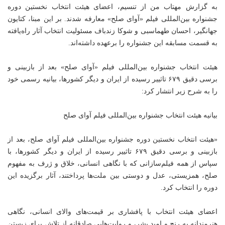
به گزارش
مهتاب من
از تنسیم، اعضای هیئت انتخاب نخستین دوره
جشنواره بین‌المللی فیلم «آوای صلح» معارفه شدند. بر این مبنا، کتایون
جهانگیر، احسان طهماسبی و شوکا زندباف مسئولیت انتخاب آثار راه‌یافته
به قسمت مسابقه این جشنواره را برعهده داشته‌اند.
هیئت انتخاب جشنواره بین‌المللی فیلم «آوای صلح» بعد از بازبینی و
برسی دقیق ۶۷۹ تاثییر رسیده از ایران و دیگر کشورها، بیانیه رسمی خود
را به شرح زیر انتشار کرد:
بیانیه هیئت انتخاب جشنواره بین‌المللی فیلم آوای صلح
«هیئت انتخاب نخستین دوره جشنواره بین‌المللی فیلم آوای صلح، بعد از
بازبینی و برسی دقیق ۶۷۹ تاثییر رسیده از ایران و دیگر کشورها، با
سپاس از همه فیلم‌سازانی که با نگاهی انسانی، خلاق و ژرف به مفهوم
صلح، همزیستی، عدل و دوستی بین ملت‌ها پرداختند، آثار برگزیده این
دوره را انتخاب کرد.
اعضای هیئت انتخاب با پافشاری بر قیمت‌های والای انسانی، نگاهی
هنرمندانه به رنج و امید بشر، و روایت‌هایی صادقانه از تلاش برای زیستن