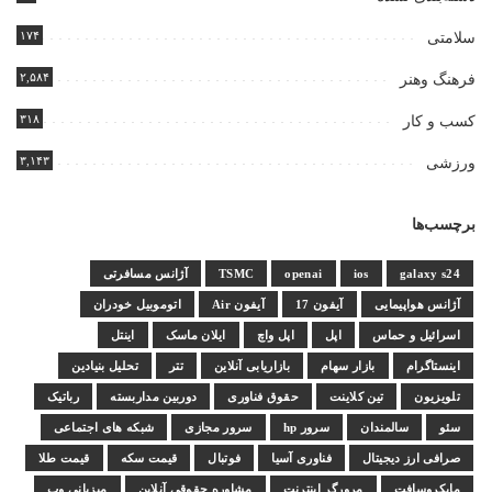
۱۷۴
سلامتی
۲,۵۸۴
فرهنگ وهنر
۳۱۸
کسب و کار
۳,۱۴۳
ورزشی
برچسب‌ها
galaxy s24
ios
openai
TSMC
آژانس مسافرتی
آژانس هواپیمایی
آیفون 17
آیفون Air
اتوموبیل خودران
اسرائیل و حماس
اپل
اپل واچ
ایلان ماسک
اینتل
اینستاگرام
بازار سهام
بازاریابی آنلاین
تتر
تحلیل بنیادین
تلویزیون
تین کلاینت
حقوق فناوری
دوربین مداربسته
رباتیک
سئو
سالمندان
سرور hp
سرور مجازی
شبکه های اجتماعی
صرافی ارز دیجیتال
فناوری آسیا
فوتبال
قیمت سکه
قیمت طلا
مایکروسافت
مرورگر اینترنت
مشاوره حقوقی آنلاین
میزبانی وب