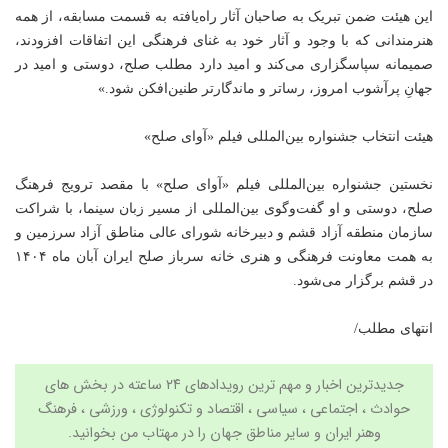
این هیئت ضمن تبریک به صاحبان آثار راه‌یافته به قسمت مسابقه، از همه
هنرمندانی که با وجود و آثار خود به غنای فرهنگی این اتفاقات افزودند،
صمیمانه سپاسگزاری می‌کند و امید دارد مطلب صلح، دوستی و امید در
جهانِ پرآشوب امروز، رساتر و ماندگارتر طنین‌افکن شود.»
هیئت انتخاب جشنواره بین‌المللی فیلم «آوای صلح»
نخستین جشنواره بین‌المللی فیلم «آوای صلح» با مقصد ترویج فرهنگ
صلح، دوستی و او گفت‌وگوی بین‌المللی از مسیر زبان سینما، با شراکت
سازمان منطقه آزاد قشم و دبیرخانه شورای عالی مناطق آزاد سرزمین و
به همت معاونت فرهنگی و هنری خانه سرباز صلح ایران آبان ماه ۱۴۰۴
در قشم برگزار می‌شود.
انتهای مطلب/
جدیدترین اخبار و مهم ترین رویدادهای ۲۴ ساعته در بخش های
حوادث ، اجتماعی ، سیاسی ،
اقتصاد
و
تکنولوژی
،
ورزشی
،
فرهنگ
وهنر
ایران و سایر مناطق جهان را در مهتاب من بخوانید.