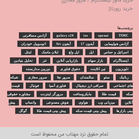
خرید فالور اینستاگرام
/
سرور مجازی
خرید رپورتاژ
برچسب‌ها
TSMC
openai
ios
galaxy s24
آژانس مسافرتی
آژانس هواپیمایی
آیفون 17
آیفون Air
اتوموبیل خودران
اسرائیل و حماس
اپل
اپل واچ
ایلان ماسک
اینتل
اینستاگرام
بازار سهام
بازاریابی آنلاین
تتر
تحلیل بنیادین
تلویزیون
تین کلاینت
حقوق فناوری
دوربین مداربسته
رباتیک
سئو
سالمندان
سرور hp
سرور مجازی
شبکه
های اجتماعی
صرافی ارز دیجیتال
فناوری آسیا
فوتبال
قیمت
سکه
قیمت طلا
مایکروسافت
مرورگر اینترنت
مشاوره حقوقی
آنلاین
میزبانی وب
هواوی
هوش مصنوعی
واتساپ
پیش
بینی بازارها
پیش بینی قیمت سکه
پیش بینی قیمت طلا
گوگل
تمام حقوق نزد
مهتاب من
محفوظ است