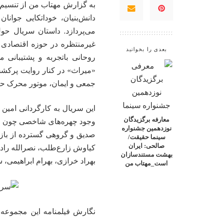
به گزارش
مهتاب من
از تنسیم
دانش‌بنیان، خوداتکایی جوان
می‌پردازد. داستان سریال حو
غیرمنتظره در حوزه اقتصادی 
بعدی را بخوانید
روحانی باتجربه و پشتیبانی 
«میراث» در کنار روایت پرکشش 
جمعی و ایمان، موتور محرک ح
این سریال به کارگردانی امین 
معارفه برگزیدگان
وجود چهره‌های شاخصی چون لعی
نوزدهمین جشنواره
صدیق و گروهی گسترده از بازی
سینما حقیقت/
صالحی: ایران
کیاوش زارع‌طلب، نصرالله راد
بهشت مستندسازان
بهراد خرازی، بهرام ابراهیمی، 
است_مهتاب من
نگارش فیلمنامه این مجموعه 