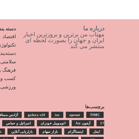
درباره ما
دسته بند
مهتاب من برترین و بروزترین اخبار
اقتصاد
ایران و جهان را بصورت لحظه ای
تکنولوژ
منتشر می کند
دسته‌بن
سلامتی
فرهنگ و
کسب و ک
ورزشی
برچسب‌ها
TSMC
openai
ios
galaxy s24
آژانس مساف
17
آیفون Air
اتوموبیل خودران
اسرائیل و حماس
اینتل
اینستاگرام
بازار سهام
بازاریابی آنلاین
ت