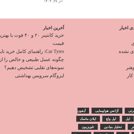
آذر ۲۵, ۱۴۰۴
ی اخبار
آخرین اخبار
خرید کانتینر ۲۰ و ۴۰ فوت با به
ی
قیمت
دی نشده
Car Tyres: راهنمای کامل خرید تایر
چگونه عسل طبیعی و خالص را از
هنر
نمونه‌های تقلبی تشخیص دهیم؟
ار
ایزوگام سرویس بهداشتی
رتی
آژانس هواپیمایی
آیفون
اپل
اپل واچ
ایلان ماسک
تر
تحلیل بنیادین
تلویزیون