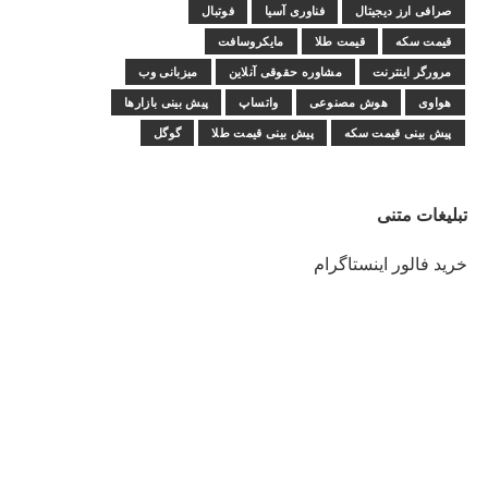
صرافی ارز دیجیتال
فناوری آسیا
فوتبال
قیمت سکه
قیمت طلا
مایکروسافت
مرورگر اینترنت
مشاوره حقوقی آنلاین
میزبانی وب
هواوی
هوش مصنوعی
واتساپ
پیش بینی بازارها
پیش بینی قیمت سکه
پیش بینی قیمت طلا
گوگل
تبلیغات متنی
خرید فالور اینستاگرام