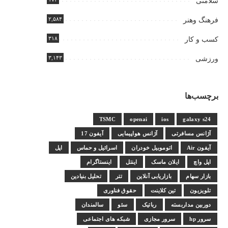
سلامتی
۲,۵۸۴
فرهنگ وهنر
۳۱۸
کسب و کار
۳,۱۴۳
ورزشی
برچسب‌ها
TSMC
openai
ios
galaxy s24
آژانس مسافرتی
آژانس هواپیمایی
آیفون 17
آیفون Air
اتوموبیل خودران
اسرائیل و حماس
اپل
اپل واچ
ایلان ماسک
اینتل
اینستاگرام
بازار سهام
بازاریابی آنلاین
تتر
تحلیل بنیادین
تلویزیون
تین کلاینت
حقوق فناوری
دوربین مداربسته
رباتیک
سئو
سالمندان
سرور hp
سرور مجازی
شبکه های اجتماعی