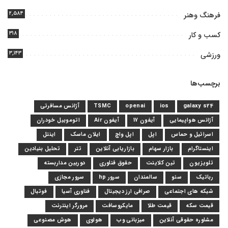
۲,۵۸۴
فرهنگ وهنر
۳۱۸
کسب و کار
۳,۱۴۳
ورزشی
برچسب‌ها
galaxy s24
ios
openai
TSMC
آژانس مسافرتی
آژانس هواپیمایی
آیفون 17
آیفون Air
اتوموبیل خودران
اسرائیل و حماس
اپل
اپل واچ
ایلان ماسک
اینتل
اینستاگرام
بازار سهام
بازاریابی آنلاین
تتر
تحلیل بنیادین
تلویزیون
تین کلاینت
حقوق فناوری
دوربین مداربسته
رباتیک
سئو
سالمندان
سرور hp
سرور مجازی
شبکه های اجتماعی
صرافی ارز دیجیتال
فناوری آسیا
فوتبال
قیمت سکه
قیمت طلا
مایکروسافت
مرورگر اینترنت
مشاوره حقوقی آنلاین
میزبانی وب
هواوی
هوش مصنوعی