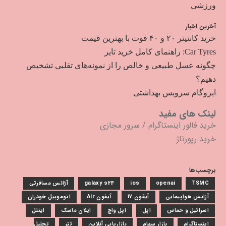
ورزشی
آخرین اخبار
خرید کانتینر ۲۰ و ۴۰ فوت با بهترین قیمت
Car Tyres: راهنمای کامل خرید تایر
چگونه عسل طبیعی و خالص را از نمونه‌های تقلبی تشخیص
دهیم؟
ایزوگام سرویس بهداشتی
لینک های مفید
خرید فالور اینستاگرام
/
سرور مجازی
خرید رپورتاژ
برچسب‌ها
TSMC
openai
ios
galaxy s24
آژانس مسافرتی
آژانس هواپیمایی
آیفون 17
آیفون Air
اتوموبیل خودران
اسرائیل و حماس
اپل
اپل واچ
ایلان ماسک
اینتل
اینستاگرام
بازار سهام
بازاریابی آنلاین
تتر
تحلیل