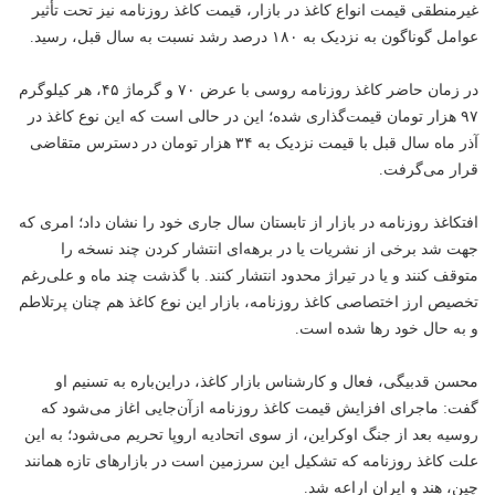
غیرمنطقی قیمت انواع کاغذ در بازار، قیمت کاغذ روزنامه نیز تحت تأثیر
عوامل گوناگون به نزدیک به ۱۸۰ درصد رشد نسبت به سال قبل، رسید.
در زمان حاضر کاغذ روزنامه روسی با عرض ۷۰ و گرماژ ۴۵، هر کیلوگرم
۹۷ هزار تومان قیمت‌گذاری شده؛ این در حالی است که این نوع کاغذ در
آذر ماه سال قبل با قیمت نزدیک به ۳۴ هزار تومان در دسترس متقاضی
قرار می‌گرفت.
افتکاغذ روزنامه در بازار از تابستان سال جاری خود را نشان داد؛ امری که
جهت شد برخی از نشریات یا در برهه‌ای انتشار کردن چند نسخه را
متوقف کنند و یا در تیراژ محدود انتشار کنند. با گذشت چند ماه و علی‌رغم
تخصیص ارز اختصاصی کاغذ روزنامه، بازار این نوع کاغذ هم چنان پرتلاطم
و به حال خود رها شده است.
محسن قدبیگی، فعال و کارشناس بازار کاغذ، دراین‌باره به تسنیم او
گفت: ماجرای افزایش قیمت کاغذ روزنامه ازآن‌جایی اغاز می‌شود که
روسیه بعد از جنگ اوکراین، از سوی اتحادیه اروپا تحریم می‌شود؛ به این
علت کاغذ روزنامه که تشکیل این سرزمین است در بازارهای تازه همانند
چین، هند و ایران اراعه شد.