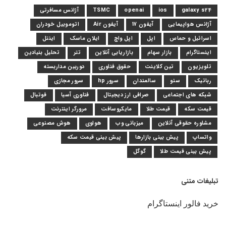
galaxy s24
ios
openai
TSMC
آژانس مسافرتی
آژانس هواپیمایی
آیفون 17
آیفون Air
اتوموبیل خودران
اسرائیل و حماس
اپل
اپل واچ
ایلان ماسک
اینتل
اینستاگرام
بازار سهام
بازاریابی آنلاین
تتر
تحلیل بنیادین
تلویزیون
تین کلاینت
حقوق فناوری
دوربین مداربسته
رباتیک
سئو
سالمندان
سرور hp
سرور مجازی
شبکه های اجتماعی
صرافی ارز دیجیتال
فناوری آسیا
فوتبال
قیمت سکه
قیمت طلا
مایکروسافت
مرورگر اینترنت
مشاوره حقوقی آنلاین
میزبانی وب
هواوی
هوش مصنوعی
واتساپ
پیش بینی بازارها
پیش بینی قیمت سکه
پیش بینی قیمت طلا
گوگل
تبلیغات متنی
خرید فالور اینستاگرام