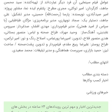
عوامل فیلم سینمایی آن فرد دیگر عبارت‌اند از: تهیه‌کننده: سید محسن
جاهد، کارگردان: امیر توکلی، مجری مطرح: پلتفرم ایده نما، مشاور پروژه:
امیر صیدآبادی، نویسنده: پارسا (رحمت‌الله) حسینی، مدیر تشکیل: علی
جاهد، دستیار یک: سجاد نو‌بهاری، مدیر برنامه‌ریزی: مژگان طباطبایی (با
سپاس از امید همتی)، مدیر فیلم‌برداری: مهدی افشار، صدابردار: سیروس
عابدینی، آهنگ‌ساز: وحید مهراد، طراح صحنه و لباس: منصور بستانی،
هدی منصور فلاح، تدوین: امیررضا پورعباس، اصلاح رنگ و نور: امیر ترکمن،
طراح پوستر: علیرضا ربیع مقدم، فیلم‌بردار و تدوین پشت‌صحنه / ساخت
تیزر: حمید بازاری، سرپرست هماهنگی و مدیر تبلیغات: محمد سعیدی.
انتهای مطلب/
دسته بندی مطالب
اخبار کسب وکارها
خبرهای ورزشی
جدیدترین اخبار و مهم ترین رویدادهای ۲۴ ساعته در بخش های