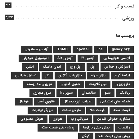
۳۱۸
کسب و کار
۳,۱۴۳
ورزشی
برچسب‌ها
galaxy s24
ios
openai
TSMC
آژانس مسافرتی
آژانس هواپیمایی
آیفون 17
آیفون Air
اتوموبیل خودران
اسرائیل و حماس
اپل
اپل واچ
ایلان ماسک
اینتل
اینستاگرام
بازار سهام
بازاریابی آنلاین
تتر
تحلیل بنیادین
تلویزیون
تین کلاینت
حقوق فناوری
دوربین مداربسته
رباتیک
سئو
سالمندان
سرور hp
سرور مجازی
شبکه های اجتماعی
صرافی ارز دیجیتال
فناوری آسیا
فوتبال
قیمت سکه
قیمت طلا
مایکروسافت
مرورگر اینترنت
مشاوره حقوقی آنلاین
میزبانی وب
هواوی
هوش مصنوعی
واتساپ
پیش بینی بازارها
پیش بینی قیمت سکه
پیش بینی قیمت طلا
گوگل