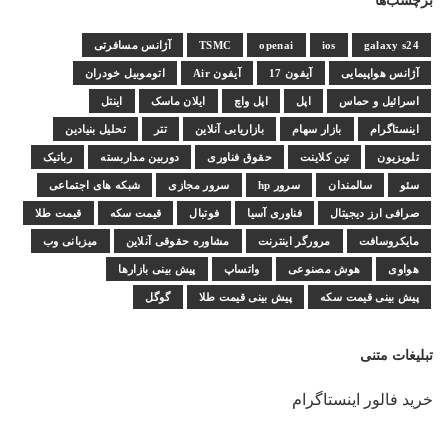
برچسب‌ها
galaxy s24
ios
openai
TSMC
آژانس مسافرتی
آژانس هواپیمایی
آیفون 17
آیفون Air
اتوموبیل خودران
اسرائیل و حماس
اپل
اپل واچ
ایلان ماسک
اینتل
اینستاگرام
بازار سهام
بازاریابی آنلاین
تتر
تحلیل بنیادین
تلویزیون
تین کلاینت
حقوق فناوری
دوربین مداربسته
رباتیک
سئو
سالمندان
سرور hp
سرور مجازی
شبکه های اجتماعی
صرافی ارز دیجیتال
فناوری آسیا
فوتبال
قیمت سکه
قیمت طلا
مایکروسافت
مرورگر اینترنت
مشاوره حقوقی آنلاین
میزبانی وب
هواوی
هوش مصنوعی
واتساپ
پیش بینی بازارها
پیش بینی قیمت سکه
پیش بینی قیمت طلا
گوگل
تبلیغات متنی
خرید فالور اینستاگرام