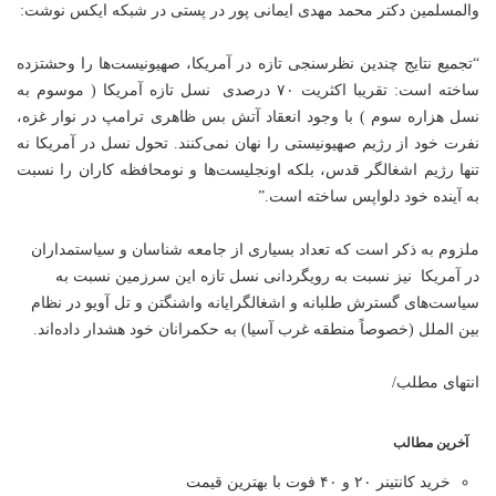
والمسلمین دکتر محمد مهدی ایمانی پور در پستی در شبکه ایکس نوشت:
“تجمیع نتایج چندین نظرسنجی تازه در آمریکا، صهیونیست‌ها را وحشتزده
ساخته است: تقریبا اکثریت ۷۰ درصدی نسل تازه آمریکا ( موسوم به
نسل هزاره سوم ) با وجود انعقاد آتش بس ظاهری ترامپ در نوار غزه،
نفرت خود از رژیم صهیونیستی را نهان نمی‌کنند. تحول نسل در آمریکا نه
تنها رژیم اشغالگر قدس، بلکه اونجلیست‌ها و نومحافظه کاران را نسبت
به آینده خود دلواپس ساخته است.”
ملزوم به ذکر است که تعداد بسیاری از جامعه شناسان و سیاستمداران
در آمریکا نیز نسبت به رویگردانی نسل تازه این سرزمین نسبت به
سیاست‌های گسترش طلبانه و اشغالگرایانه واشنگتن و تل آویو در نظام
بین الملل (خصوصاً منطقه غرب آسیا) به حکمرانان خود هشدار داده‌اند.
انتهای مطلب/
آخرین مطالب
خرید کانتینر ۲۰ و ۴۰ فوت با بهترین قیمت