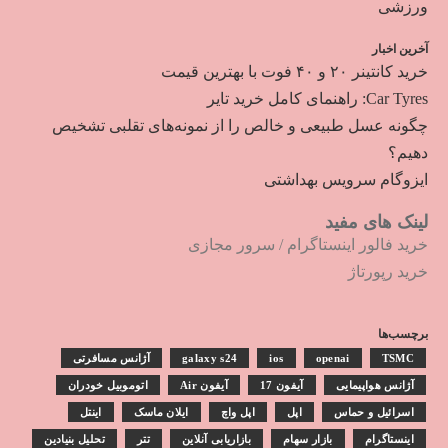
ورزشی
آخرین اخبار
خرید کانتینر ۲۰ و ۴۰ فوت با بهترین قیمت
Car Tyres: راهنمای کامل خرید تایر
چگونه عسل طبیعی و خالص را از نمونه‌های تقلبی تشخیص
دهیم؟
ایزوگام سرویس بهداشتی
لینک های مفید
خرید فالور اینستاگرام
/
سرور مجازی
خرید رپورتاژ
برچسب‌ها
TSMC
openai
ios
galaxy s24
آژانس مسافرتی
آژانس هواپیمایی
آیفون 17
آیفون Air
اتوموبیل خودران
اسرائیل و حماس
اپل
اپل واچ
ایلان ماسک
اینتل
اینستاگرام
بازار سهام
بازاریابی آنلاین
تتر
تحلیل بنیادین