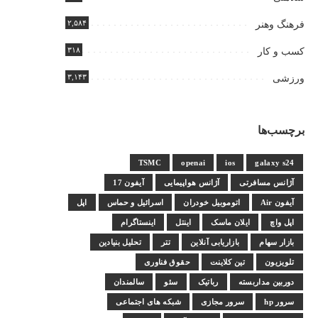
۲,۵۸۴
فرهنگ وهنر
۳۱۸
کسب و کار
۳,۱۴۳
ورزشی
برچسب‌ها
TSMC
openai
ios
galaxy s24
آژانس مسافرتی
آژانس هواپیمایی
آیفون 17
آیفون Air
اتوموبیل خودران
اسرائیل و حماس
اپل
اپل واچ
ایلان ماسک
اینتل
اینستاگرام
بازار سهام
بازاریابی آنلاین
تتر
تحلیل بنیادین
تلویزیون
تین کلاینت
حقوق فناوری
دوربین مداربسته
رباتیک
سئو
سالمندان
سرور hp
سرور مجازی
شبکه های اجتماعی