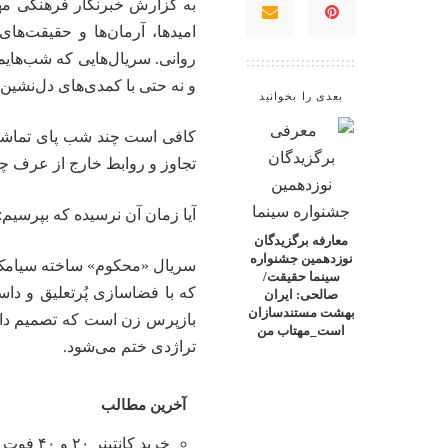
به گزارش خبرنگار فرهنگی
مه
امیدها، آرمان‌ها و حقیقت‌های
روانی. سریال‌هایی که شب‌هایمان
و نه حتی با کمدی‌های دل‌نشین،
بعدی را بخوانید
کافی‌ است چند شب پای تماشای
تجاوز و روابط خارج از عرف چط
آیا زمان آن نرسیده که بپرسیم: 
معارفه برگزیدگان
نوزدهمین جشنواره
سریال «محکوم» ساخته‌ سیامک م
سینما حقیقت/
که با فضاسازی پُرتعلیق و داس
صالحی: ایران
بهشت مستندسازان
بازپرس زن است که تصمیم دارد 
است_مهتاب من
تراژدی ختم می‌شود.
آخرین مطالب
خرید کانتینر ۲۰ و ۴۰ فوت با بهترین قیمت