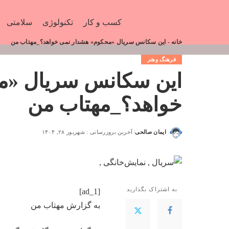
کسب و کار
تکنولوژی
سلامتی
خانه
-
این سکانس سریال «محکوم» هشدار نمی خواهد؟_مهتاب من
فرهنگ وهنر
این سکانس سریال «م
خواهد؟_مهتاب من
ایمان صالحی
آخرین بروزرسانی : شهریور ۲۸, ۱۴۰۴
به اشتراک بگذارید
[ad_1]
به گزارش
مهتاب من