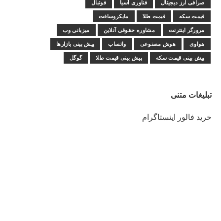
صرافی ارز دیجیتال
فناوری آسیا
فوتبال
قیمت سکه
قیمت طلا
مایکروسافت
مرورگر اینترنت
مشاوره حقوقی آنلاین
میزبانی وب
هواوی
هوش مصنوعی
واتساپ
پیش بینی بازارها
پیش بینی قیمت سکه
پیش بینی قیمت طلا
گوگل
تبلیغات متنی
خرید فالور اینستاگرام