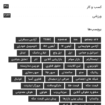
۳۱۸
کسب و کار
۳,۱۴۳
ورزشی
برچسب‌ها
galaxy s24
ios
openai
TSMC
آژانس مسافرتی
آژانس هواپیمایی
آیفون 17
آیفون Air
اتوموبیل خودران
اسرائیل و حماس
اپل
اپل واچ
ایلان ماسک
اینتل
اینستاگرام
بازار سهام
بازاریابی آنلاین
تتر
تحلیل بنیادین
تلویزیون
تین کلاینت
حقوق فناوری
دوربین مداربسته
رباتیک
سئو
سالمندان
سرور hp
سرور مجازی
شبکه های اجتماعی
صرافی ارز دیجیتال
فناوری آسیا
فوتبال
قیمت سکه
قیمت طلا
مایکروسافت
مرورگر اینترنت
مشاوره حقوقی آنلاین
میزبانی وب
هواوی
هوش مصنوعی
واتساپ
پیش بینی بازارها
پیش بینی قیمت سکه