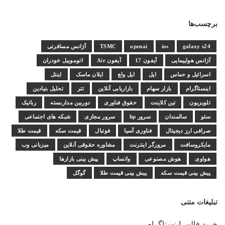
برچسب‌ها
galaxy s24
ios
openai
TSMC
آژانس مسافرتی
آژانس هواپیمایی
آیفون 17
آیفون Air
اتوموبیل خودران
اسرائیل و حماس
اپل
اپل واچ
ایلان ماسک
اینتل
اینستاگرام
بازار سهام
بازاریابی آنلاین
تتر
تحلیل بنیادین
تلویزیون
تین کلاینت
حقوق فناوری
دوربین مداربسته
رباتیک
سئو
سالمندان
سرور hp
سرور مجازی
شبکه های اجتماعی
صرافی ارز دیجیتال
فناوری آسیا
فوتبال
قیمت سکه
قیمت طلا
مایکروسافت
مرورگر اینترنت
مشاوره حقوقی آنلاین
میزبانی وب
هواوی
هوش مصنوعی
واتساپ
پیش بینی بازارها
پیش بینی قیمت سکه
پیش بینی قیمت طلا
گوگل
تبلیغات متنی
خرید فالور اینستاگرام