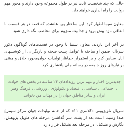
حالی که چند شخصیت ثابت نیز در طول مجموعه وجود دارند و محور مهم
روایت را راه اندازی خواهند داد.
معاون سیما اظهار کرد: این ساختار پویا علتشده که قصه در هر قسمت با
اتفاقی تازه پیش برود و جذابیت ملزوم برای مخاطب نگه داری شود.
در آخر این بازدید، معاون سیما با وجود در قسمت‌های گوناگون دکور
سریال، ضمن او مباحثه با عوامل پشت صحنه و بازیگران، از کوششهای
آنان سپاس کرد و بر استمرار حمایتاز تولیدات جوان‌محور، خلاق و مبتنی
بر نیازهای روز جامعه در رسانه ملی پافشاری کرد.
جدیدترین اخبار و مهم ترین رویدادهای ۲۴ ساعته در بخش های حوادث
، اجتماعی ، سیاسی ،
اقتصاد
و
تکنولوژی
،
ورزشی
،
فرهنگ وهنر
ایران و سایر مناطق جهان را در مهتاب من بخوانید.
سریال تلویزیونی «کلانتری ۱۱» که از خانه تولیدات جوان مرکز سیمرغ
صدا وسیما است بعد از پشت سر گذاشتن مرحله های طویل پژوهش،
نگارش و تشکیل، در مرحله بعد تشکیل قرار دارد.