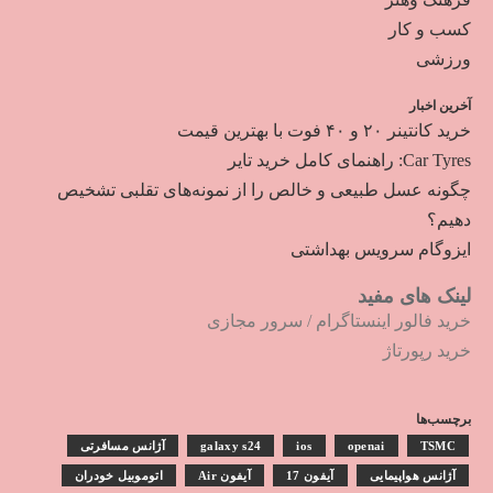
کسب و کار
ورزشی
آخرین اخبار
خرید کانتینر ۲۰ و ۴۰ فوت با بهترین قیمت
Car Tyres: راهنمای کامل خرید تایر
چگونه عسل طبیعی و خالص را از نمونه‌های تقلبی تشخیص
دهیم؟
ایزوگام سرویس بهداشتی
لینک های مفید
خرید فالور اینستاگرام
/
سرور مجازی
خرید رپورتاژ
برچسب‌ها
TSMC
openai
ios
galaxy s24
آژانس مسافرتی
آژانس هواپیمایی
آیفون 17
آیفون Air
اتوموبیل خودران