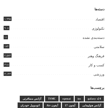
دسته‌ها
۱,۹۹۵
اقتصاد
۹۰۸
تکنولوژی
۱۱
دسته‌بندی نشده
۱۷۴
سلامتی
۲,۵۸۴
فرهنگ وهنر
۳۱۸
کسب و کار
۳,۱۴۳
ورزشی
برچسب‌ها
galaxy s24
ios
openai
TSMC
آژانس مسافرتی
آژانس هواپیمایی
آیفون 17
آیفون Air
اتوموبیل خودران