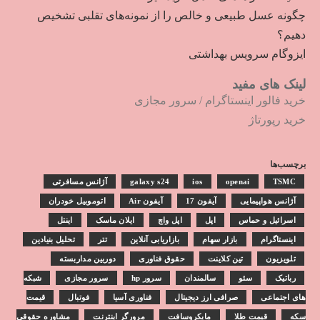
چگونه عسل طبیعی و خالص را از نمونه‌های تقلبی تشخیص
دهیم؟
ایزوگام سرویس بهداشتی
لینک های مفید
خرید فالور اینستاگرام
/
سرور مجازی
خرید رپورتاژ
برچسب‌ها
TSMC
openai
ios
galaxy s24
آژانس مسافرتی
آژانس هواپیمایی
آیفون 17
آیفون Air
اتوموبیل خودران
اسرائیل و حماس
اپل
اپل واچ
ایلان ماسک
اینتل
اینستاگرام
بازار سهام
بازاریابی آنلاین
تتر
تحلیل بنیادین
تلویزیون
تین کلاینت
حقوق فناوری
دوربین مداربسته
رباتیک
سئو
سالمندان
سرور hp
سرور مجازی
شبکه
های اجتماعی
صرافی ارز دیجیتال
فناوری آسیا
فوتبال
قیمت
سکه
قیمت طلا
مایکروسافت
مرورگر اینترنت
مشاوره حقوقی