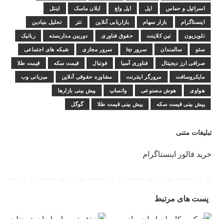
اسرائیل و حماس
اپل
اپل واچ
ایلان ماسک
اینتل
اینستاگرام
بازار سهام
بازاریابی آنلاین
تتر
تحلیل بنیادین
تلویزیون
تین کلاینت
حقوق فناوری
دوربین مداربسته
رباتیک
سئو
سالمندان
سرور hp
سرور مجازی
شبکه های اجتماعی
صرافی ارز دیجیتال
فناوری آسیا
فوتبال
قیمت سکه
قیمت طلا
مایکروسافت
مرورگر اینترنت
مشاوره حقوقی آنلاین
میزبانی وب
هواوی
هوش مصنوعی
واتساپ
پیش بینی بازارها
پیش بینی قیمت سکه
پیش بینی قیمت طلا
گوگل
تبلیغات متنی
خرید فالور اینستاگرام
پست های مرتبط