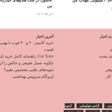
مهتاب من
عاشورا در قلب هندوهای حیدرآبا
من
آذر ۲۵, ۱۴۰۴
ی اخبار
آخرین اخبار
خرید کانتینر ۲۰ و ۴۰ فوت با به
ی
قیمت
دی نشده
Car Tyres: راهنمای کامل خرید تایر
چگونه عسل طبیعی و خالص را از
هنر
نمونه‌های تقلبی تشخیص دهیم؟
ار
ایزوگام سرویس بهداشتی
رتی
آژانس هواپیمایی
آیفون