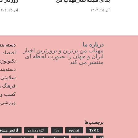
یلدای شبکه سه_مهتاب من
روزگار کاغذ ۳ میلیونی_
آذر ۲۵, ۱۴۰۴
آذر ۲۵, ۱۴۰۴
درباره ما
دسته بند
مهتاب من برترین و بروزترین اخبار
اقتصاد
ایران و جهان را بصورت لحظه ای
تکنولوژ
منتشر می کند
دسته‌بن
سلامتی
فرهنگ و
کسب و ک
ورزشی
برچسب‌ها
TSMC
openai
ios
galaxy s24
آژانس مساف