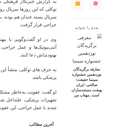
به گزارش خبرنگار فرهنگی
م
توکلی که این روزها سریال رو
سریال پسته خندان هم بوده، 
جراحی قرار گرفت.
بعدی را بخوانید
وی در او گفت‌وگویی با مه
آنتی‌بیوتیک‌ها و عمل جراح
بهبودی‌اش دعا کنند.
به حرف های توکلی، منشأ این ع
معارفه برگزیدگان
نوزدهمین جشنواره
پزشکی باشد.
سینما حقیقت/
صالحی: ایران
بهشت مستندسازان
او گفت: عفونت به‌خاطر مشکل در
است_مهتاب من
تجهیزات پزشکی، علتداخل شد
شدند با عمل جراحی، این عفونت 
آخرین مطالب