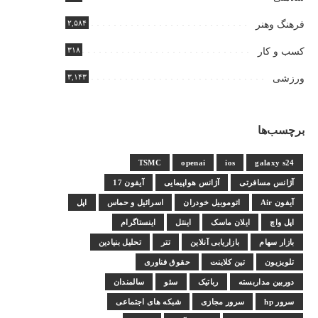
۲,۵۸۴
فرهنگ وهنر
۳۱۸
کسب و کار
۳,۱۴۳
ورزشی
برچسب‌ها
TSMC
openai
ios
galaxy s24
آژانس مسافرتی
آژانس هواپیمایی
آیفون 17
آیفون Air
اتوموبیل خودران
اسرائیل و حماس
اپل
اپل واچ
ایلان ماسک
اینتل
اینستاگرام
بازار سهام
بازاریابی آنلاین
تتر
تحلیل بنیادین
تلویزیون
تین کلاینت
حقوق فناوری
دوربین مداربسته
رباتیک
سئو
سالمندان
سرور hp
سرور مجازی
شبکه های اجتماعی