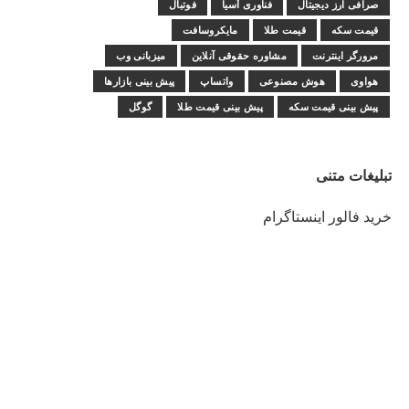
صرافی ارز دیجیتال
فناوری آسیا
فوتبال
قیمت سکه
قیمت طلا
مایکروسافت
مرورگر اینترنت
مشاوره حقوقی آنلاین
میزبانی وب
هواوی
هوش مصنوعی
واتساپ
پیش بینی بازارها
پیش بینی قیمت سکه
پیش بینی قیمت طلا
گوگل
تبلیغات متنی
خرید فالور اینستاگرام