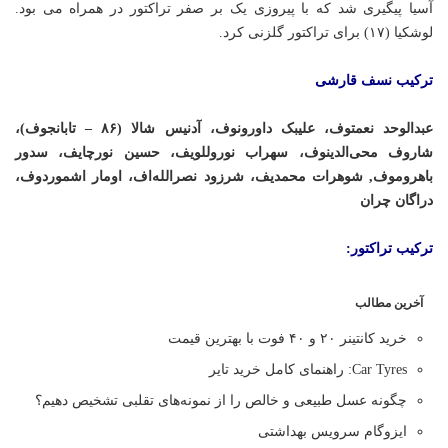
آسیا پیگیری شد که با پیروزی یک بر صفر تراکتور در همراه می بود.
لوشکیا (۱۷) برای تراکتور گلزنی کرد.
ترکیب نسف قارشی
عبدالوحد نعمتوف، علیبک داورونوف، آدنیس شالا (۸۶ – تابانجوف)،
شاروف محی‌الدینوف، سهراب نوروللویف، حسین نورچایف، سدور
باهروموف, شوهرات محمدیف، شرزود نصرالله‌اف، اومار اشموردوف،
دراگان چران
ترکیب تراکتور:
آخرین مطالب
خرید کانتینر ۲۰ و ۴۰ فوت با بهترین قیمت
Car Tyres: راهنمای کامل خرید تایر
چگونه عسل طبیعی و خالص را از نمونه‌های تقلبی تشخیص دهیم؟
ایزوگام سرویس بهداشتی