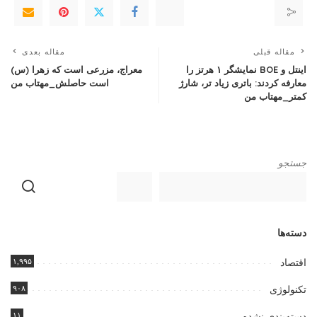
مقاله قبلی
مقاله بعدی
اینتل و BOE نمایشگر ۱ هرتز را
معراج، مزرعی است که زهرا (س)
معارفه کردند: باتری زیاد تر، شارژ
است حاصلش_مهتاب من
کمتر_مهتاب من
جستجو
دسته‌ها
۱,۹۹۵
اقتصاد
۹۰۸
تکنولوژی
۱۱
دسته‌بندی نشده