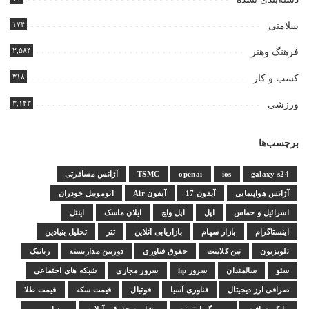
۱۷۴
سلامتی
۲,۵۸۴
فرهنگ وهنر
۳۱۸
کسب و کار
۳,۱۴۳
ورزشی
برچسب‌ها
galaxy s24
ios
openai
TSMC
آژانس مسافرتی
آژانس هواپیمایی
آیفون 17
آیفون Air
اتوموبیل خودران
اسرائیل و حماس
اپل
اپل واچ
ایلان ماسک
اینتل
اینستاگرام
بازار سهام
بازاریابی آنلاین
تتر
تحلیل بنیادین
تلویزیون
تین کلاینت
حقوق فناوری
دوربین مداربسته
رباتیک
سئو
سالمندان
سرور hp
سرور مجازی
شبکه های اجتماعی
صرافی ارز دیجیتال
فناوری آسیا
فوتبال
قیمت سکه
قیمت طلا