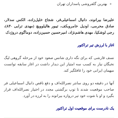
بهترین گلفروشی پاسداران تهران
علیرضا بیرانوند، دانیال اسماعیلی‌فر، شجاع خلیل‌زاده، الکس سدلار،
صادق محرمی، اودیل خامروبکف، تیبور هالیلوویچ (مهدی ترابی -۸۴)،
رجی لوشکیا، مهدی هاشم‌نژاد، امیرحسین حسین‌زاده، دوماگوی دروژدک
اغاز با لرزش تیر تراکتور
نسف قارشی که برای نگه داری شانس صعود خود از مرحله گروهی لیگ
نخبگان نیاز به کسب سه امتیاز این دیدار داشت در اغاز سابقه توانست
میهمان ایرانی خود را غافلگیر کند.
آنها در دقیقه دو روی سانتر
نصرالله‌اف
و دفع ناقص دانیال اسماعیلی فر
صاحب موقعیت شدند تا توپ برگشتی مجدد در اختیار
نصرالله‌اف
قرار
بگیرد و او با شوت خود تیر دروازه بیرانوند را به لرزه در آورد.
یک نادرست برای موقعیت اول تراکتور