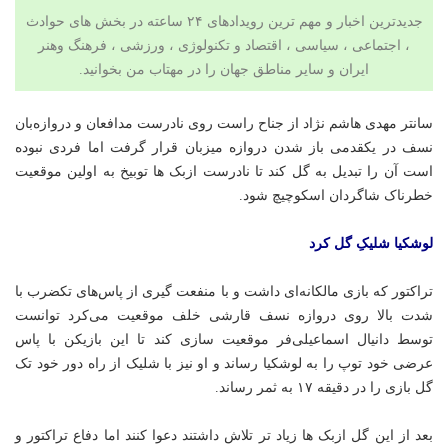
جدیدترین اخبار و مهم ترین رویدادهای ۲۴ ساعته در بخش های حوادث
، اجتماعی ، سیاسی ،
اقتصاد
و
تکنولوژی
،
ورزشی
،
فرهنگ وهنر
ایران و سایر مناطق جهان را در
مهتاب من
بخوانید.
سانتر مهدی هاشم نژاد از جناح راست روی نادرست مدافعان و دروازه‌بان
نسف
در
یکقدمی
باز شدن دروازه میزبان قرار گرفت اما فردی نبوده
است آن را تبدیل به گل کند تا نادرست
ازبک
ها
توبیخ به اولین موقعیت
خطرناک شاگردان اسکوچیچ شود.
لوشکیا
شلیکِ گل کرد
تراکتور که بازی مالکانه‌ای داشت و با منفعت گیری از پاس‌های تکضرب با
شدت بالا روی دروازه نسف قارشی خلف موقعیت می‌کرد توانست
توسط دانیال اسماعیلی‌فر موقعیت سازی کند تا این بازیکن با پاس
عرضی خود توپ را به لوشکیا رساند و او نیز با شلیک از راه دور خود تک
گل بازی را در دقیقه ۱۷ به ثمر رساند.
بعد از این گل ازبک ها زیاد تر تلاش داشتند دعوا کنند اما دفاع تراکتور و