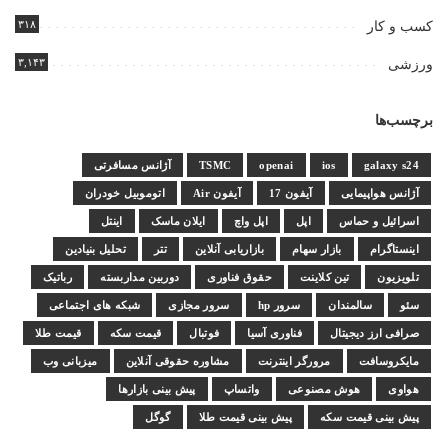
۳۱۸
کسب و کار
۳,۱۴۳
ورزشی
برچسب‌ها
galaxy s24
ios
openai
TSMC
آژانس مسافرتی
آژانس هواپیمایی
آیفون 17
آیفون Air
اتوموبیل خودران
اسرائیل و حماس
اپل
اپل واچ
ایلان ماسک
اینتل
اینستاگرام
بازار سهام
بازاریابی آنلاین
تتر
تحلیل بنیادین
تلویزیون
تین کلاینت
حقوق فناوری
دوربین مداربسته
رباتیک
سئو
سالمندان
سرور hp
سرور مجازی
شبکه های اجتماعی
صرافی ارز دیجیتال
فناوری آسیا
فوتبال
قیمت سکه
قیمت طلا
مایکروسافت
مرورگر اینترنت
مشاوره حقوقی آنلاین
میزبانی وب
هواوی
هوش مصنوعی
واتساپ
پیش بینی بازارها
پیش بینی قیمت سکه
پیش بینی قیمت طلا
گوگل