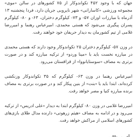
جهان که با وجود ۴۵۲ تکواندوکار از ۷۵ کشورهای در سالن «موی»
مجموعه
ورزشی
«کاسارانی» شهر نایروبی جریان دارد، فردا پنجشنبه ۱۳
آذرماه با مبارزات اوزان ۵۷- و ۷۳- کیلوگرم دختران، ۶۳- و ۸۰- کیلوگرم
پسران پیگیری می‌شود که هستی محمدی، امیرعباس رهنما و امیررضا
غلامی از تیم کشورمان به دیدار حریفان خود خواهند رفت.
در وزن ۵۷- کیلوگرم دختران ۲۵ تکواندوکار وجود دارند که هستی محمدی
در مبارزه نخست باید با «مینا وردو» از ترکیه مبارزه کند و در صورت
برتری به مصاف «سوستایانووا» از قزاقستان می‌رود.
امیرعباس رهنما در وزن ۶۳- کیلوگرم که ۳۵ تکواندوکار وزنکشی
کرده‌اند، ابتدا باید با «بنت» از بنین پیکار کند و در صورت برتری به مصاف
برنده مبارزه کنیا و مصر خواهد رفت.
امیررضا غلامی در وزن ۸۰- کیلوگرم ابتدا به دیدار «علی ادریس» از ترکیه
می‌رود و در ادامه به مصاف «هیثم زرهوتی» دارنده مدال طلای بازی‌های
کشورهای اسلامی از مراکش خواهد رفت.