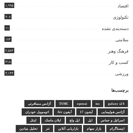
۱,۹۹۵
اقتصاد
۹۰۸
تکنولوژی
۱۱
دسته‌بندی نشده
۱۷۴
سلامتی
۲,۵۸۴
فرهنگ وهنر
۳۱۸
کسب و کار
۳,۱۴۳
ورزشی
برچسب‌ها
galaxy s24
ios
openai
TSMC
آژانس مسافرتی
آژانس هواپیمایی
آیفون 17
آیفون Air
اتوموبیل خودران
اسرائیل و حماس
اپل
اپل واچ
ایلان ماسک
اینتل
اینستاگرام
بازار سهام
بازاریابی آنلاین
تتر
تحلیل بنیادین