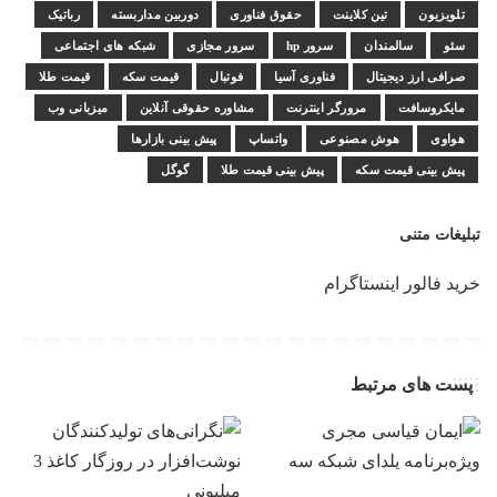
تلویزیون
تین کلاینت
حقوق فناوری
دوربین مداربسته
رباتیک
سئو
سالمندان
سرور hp
سرور مجازی
شبکه های اجتماعی
صرافی ارز دیجیتال
فناوری آسیا
فوتبال
قیمت سکه
قیمت طلا
مایکروسافت
مرورگر اینترنت
مشاوره حقوقی آنلاین
میزبانی وب
هواوی
هوش مصنوعی
واتساپ
پیش بینی بازارها
پیش بینی قیمت سکه
پیش بینی قیمت طلا
گوگل
تبلیغات متنی
خرید فالور اینستاگرام
پست های مرتبط