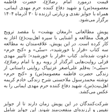
قیمت درمورد امام رضا(ع)، حضرت فاطمه
معصومه(س) و شهید دفاع کننده حرم مهدی ایمانی،
همراه با جوایز نقدی و زیارتی ارزنده تا
۳۰
آذرماه
۱۴۰۴
برگزار می‌شود.
پویش مطالعاتی «ارمغان بهشت» با مقصد ترویج
فرهنگ مطالعه و آشنایی با سیره اهل‌بیت(ع) اغاز به
کار کرده است. در این پویش، علاقه‌مندان به مطالعه
سه کتاب «قرار با خورشید»، «ستّی» و «کنج حرم»
دعوت شده‌اند. کتاب «قرار با خورشید»؛ تاثییر مهدی
قزلی روایت‌هایی اثرگذار از روبه رو با امام رضا(ع)،
«ستّی»؛ به‌قلم علی‌اصغر عزتی
روایتی داستانی از
زندگی حضرت فاطمه معصومه(س) و «کنج حرم»
نوشته محمدرسول ملاحسنی شرح زندگی خادم کریمه
اهل‌بیت(س)، شهید دفاع کننده حرم مهدی ایمانی را به
عکس می‌کشد.
شرکت‌کنندگان در این پویش زمان دارند تا از جوایز
نفیس و ارزنده‌ای منفعت‌مند شوند. این جوایز شامل