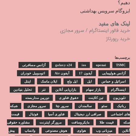
دهیم؟
ایزوگام سرویس بهداشتی
لینک های مفید
خرید فالور اینستاگرام
/
سرور مجازی
خرید رپورتاژ
برچسب‌ها
TSMC
openai
ios
galaxy s24
آژانس مسافرتی
آژانس هواپیمایی
آیفون 17
آیفون Air
اتوموبیل خودران
اسرائیل و حماس
اپل
اپل واچ
ایلان ماسک
اینتل
اینستاگرام
بازار سهام
بازاریابی آنلاین
تتر
تحلیل بنیادین
تلویزیون
تین کلاینت
حقوق فناوری
دوربین مداربسته
رباتیک
سئو
سالمندان
سرور hp
سرور مجازی
شبکه
های اجتماعی
صرافی ارز دیجیتال
فناوری آسیا
فوتبال
قیمت
سکه
قیمت طلا
مایکروسافت
مرورگر اینترنت
مشاوره حقوقی
آنلاین
میزبانی وب
هواوی
هوش مصنوعی
واتساپ
پیش