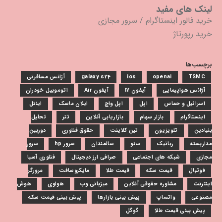
لینک های مفید
خرید فالور اینستاگرام
/
سرور مجازی
خرید رپورتاژ
برچسب‌ها
TSMC
openai
ios
galaxy s24
آژانس مسافرتی
آژانس هواپیمایی
آیفون 17
آیفون Air
اتوموبیل خودران
اسرائیل و حماس
اپل
اپل واچ
ایلان ماسک
اینتل
اینستاگرام
بازار سهام
بازاریابی آنلاین
تتر
تحلیل
بنیادین
تلویزیون
تین کلاینت
حقوق فناوری
دوربین
مداربسته
رباتیک
سئو
سالمندان
سرور hp
سرور
مجازی
شبکه های اجتماعی
صرافی ارز دیجیتال
فناوری آسیا
فوتبال
قیمت سکه
قیمت طلا
مایکروسافت
مرورگر
اینترنت
مشاوره حقوقی آنلاین
میزبانی وب
هواوی
هوش
مصنوعی
واتساپ
پیش بینی بازارها
پیش بینی قیمت سکه
پیش بینی قیمت طلا
گوگل