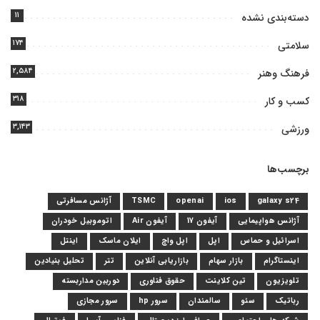
۱۱
دسته‌بندی نشده
۱۷۴
سلامتی
۲,۵۸۴
فرهنگ وهنر
۳۱۸
کسب و کار
۳,۱۴۳
ورزشی
برچسب‌ها
galaxy s24
ios
openai
TSMC
آژانس مسافرتی
آژانس هواپیمایی
آیفون 17
آیفون Air
اتوموبیل خودران
اسرائیل و حماس
اپل
اپل واچ
ایلان ماسک
اینتل
اینستاگرام
بازار سهام
بازاریابی آنلاین
تتر
تحلیل بنیادین
تلویزیون
تین کلاینت
حقوق فناوری
دوربین مداربسته
رباتیک
سئو
سالمندان
سرور hp
سرور مجازی