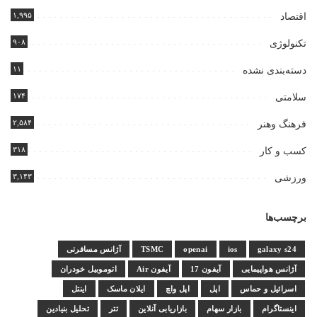
۱,۹۹۵
اقتصاد
۹۰۸
تکنولوژی
۱۱
دسته‌بندی نشده
۱۷۴
سلامتی
۲,۵۸۴
فرهنگ وهنر
۳۱۸
کسب و کار
۳,۱۴۳
ورزشی
برچسب‌ها
galaxy s24
ios
openai
TSMC
آژانس مسافرتی
آژانس هواپیمایی
آیفون 17
آیفون Air
اتوموبیل خودران
اسرائیل و حماس
اپل
اپل واچ
ایلان ماسک
اینتل
اینستاگرام
بازار سهام
بازاریابی آنلاین
تتر
تحلیل بنیادین