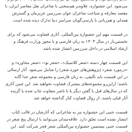
می‌شود. این جشنواره، علاوه‌بر هم‌سخنی با شاعران نقل معاصر ایران، با
مقصد معارفه و شناخت شاعران جوان سرزمین عزیزمان و گسترش
همدلی و هم‌زبانی با پارسی‌گویان سراسر دنیا تدارک دیده شده است.
در قسمت مهم این جشنواره بین‌المللی، آثاری قضاوت می‌شود که برای
نخستین‌بار در سال ۱۴۰۳ به زبان فارسی و با مجوز وزارت فرهنگ و
ارشاد اسلامی در داخل سرزمین انتشار شده باشد.
این قسمت چهار دسته «شعر کلاسیک»، «شعر نو»، «شعر محاوره» و
«درمورد شعر» (پژوهش‌های حوزه شعر) را شامل می‌شود. آثار ارسالی
در این قسمت باید تألیفی، به زبان فارسی و مجموعه شعر جدا گانه
باشند؛ ازاین‌رو مجموعه‌های مشترک قضاوت نخواهند شد. این چنین آثاری
که در سال‌های قبل با گفتن دیگر یا با ناشر متفاوت چاپ شده یا گزیده
آثار قبلی باشند، از روال قضاوت کنار گذاشته خواهد شد.
قسمت جنبی این جشنواره نیز به شاعرانی که آثارشان در قالب کتاب
انتشار نشده است تعلق دارد. علاقه‌مندان می‌توانند با ارسال پنج شعر در
قسمت جنبی بیستمین جشنواره بین‌المللی شعر فجر شرکت کنند. این