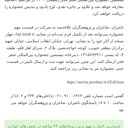
معارفه خواهد شد و علاوه ‌بر جایزه نقدی، لوح یادبود و تندیس جشنواره را
دریافت خواهند کرد.
ناشران، شاعران و پژوهشگران علاقه‌مند به شرکت در قسمت مهم
جشنواره می‌توانند بعد از تکمیل فرم ثبت‌نام در نشانی fajr.ketab.ir، چهار
نسخه از آثار خود را به نشانی: تهران، خیابان انقلاب اسلامی، خیابان شهید
برادران مظفر جنوبی، کوچه خواجه‌نصیر، پلاک ۲، سرای اهل قلم، طبقه
۴، کد پستی ۱۳۱۵۷۷۳۴۱۱، دبیرخانه بیستمین جشنواره بین‌المللی شعر
فجر ارسال کنند. این چنین می‌توانند جهت ثبت و ارسال تاثییر در قسمت
جنبی جشنواره نیز به نشانی زیر مراجعه کنند:
https://survey.porsline.ir/s/Es62oon
گفتنی است شماره تلفن ۹۱۰۰۶۳۶۳ -۰۲۱ (داخلی‌های ۲۳۴ و ۸۰۲) از
ساعت ۱۰ تا ۱۷ پاسخگوی ناشران، شاعران و پژوهشگران خواهد می
بود.
جدیدترین اخبار و مهم ترین رویدادهای ۲۴ ساعته در بخش های حوادث