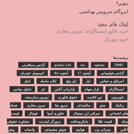
دهیم؟
ایزوگام سرویس بهداشتی
لینک های مفید
خرید فالور اینستاگرام
/
سرور مجازی
خرید رپورتاژ
برچسب‌ها
TSMC
openai
ios
galaxy s24
آژانس مسافرتی
آژانس هواپیمایی
آیفون 17
آیفون Air
اتوموبیل خودران
اسرائیل و حماس
اپل
اپل واچ
ایلان ماسک
اینتل
اینستاگرام
بازار سهام
بازاریابی آنلاین
تتر
تحلیل بنیادین
تلویزیون
تین کلاینت
حقوق فناوری
دوربین مداربسته
رباتیک
سئو
سالمندان
سرور hp
سرور مجازی
شبکه
های اجتماعی
صرافی ارز دیجیتال
فناوری آسیا
فوتبال
قیمت
سکه
قیمت طلا
مایکروسافت
مرورگر اینترنت
مشاوره حقوقی
آنلاین
میزبانی وب
هواوی
هوش مصنوعی
واتساپ
پیش