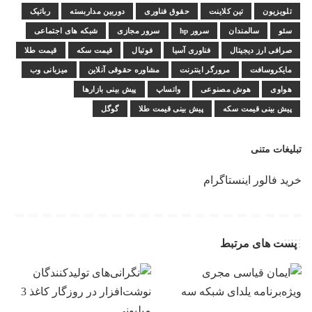
تلویزیون
تین کلاینت
حقوق فناوری
دوربین مداربسته
رباتیک
سئو
سالمندان
سرور hp
سرور مجازی
شبکه های اجتماعی
صرافی ارز دیجیتال
فناوری آسیا
فوتبال
قیمت سکه
قیمت طلا
مایکروسافت
مرورگر اینترنت
مشاوره حقوقی آنلاین
میزبانی وب
هواوی
هوش مصنوعی
واتساپ
پیش بینی بازارها
پیش بینی قیمت سکه
پیش بینی قیمت طلا
گوگل
تبلیغات متنی
خرید فالور اینستاگرام
پست های مرتبط