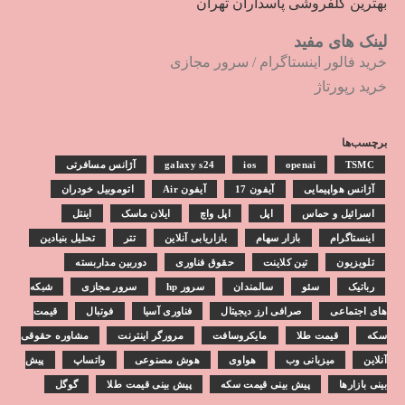
بهترین گلفروشی پاسداران تهران
لینک های مفید
خرید فالور اینستاگرام
/
سرور مجازی
خرید رپورتاژ
برچسب‌ها
TSMC
openai
ios
galaxy s24
آژانس مسافرتی
آژانس هواپیمایی
آیفون 17
آیفون Air
اتوموبیل خودران
اسرائیل و حماس
اپل
اپل واچ
ایلان ماسک
اینتل
اینستاگرام
بازار سهام
بازاریابی آنلاین
تتر
تحلیل بنیادین
تلویزیون
تین کلاینت
حقوق فناوری
دوربین مداربسته
رباتیک
سئو
سالمندان
سرور hp
سرور مجازی
شبکه
های اجتماعی
صرافی ارز دیجیتال
فناوری آسیا
فوتبال
قیمت
سکه
قیمت طلا
مایکروسافت
مرورگر اینترنت
مشاوره حقوقی
آنلاین
میزبانی وب
هواوی
هوش مصنوعی
واتساپ
پیش
بینی بازارها
پیش بینی قیمت سکه
پیش بینی قیمت طلا
گوگل