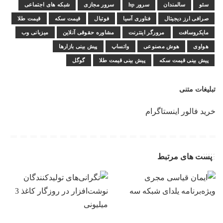
سئو
سالمندان
سرور hp
سرور مجازی
شبکه های اجتماعی
صرافی ارز دیجیتال
فناوری آسیا
فوتبال
قیمت سکه
قیمت طلا
مایکروسافت
مرورگر اینترنت
مشاوره حقوقی آنلاین
میزبانی وب
هواوی
هوش مصنوعی
واتساپ
پیش بینی بازارها
پیش بینی قیمت سکه
پیش بینی قیمت طلا
گوگل
تبلیغات متنی
خرید فالور اینستاگرام
پست های مرتبط