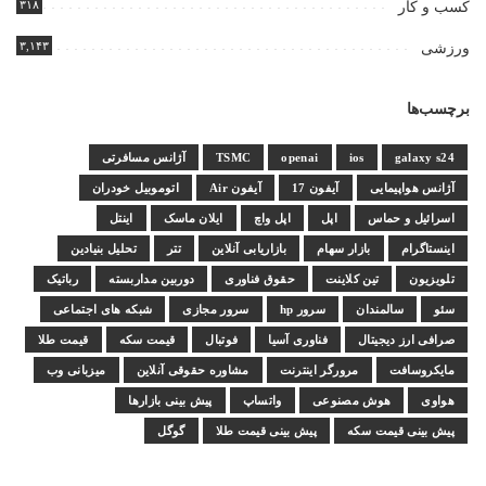
۳۱۸
کسب و کار
۳,۱۴۳
ورزشی
برچسب‌ها
galaxy s24
ios
openai
TSMC
آژانس مسافرتی
آژانس هواپیمایی
آیفون 17
آیفون Air
اتوموبیل خودران
اسرائیل و حماس
اپل
اپل واچ
ایلان ماسک
اینتل
اینستاگرام
بازار سهام
بازاریابی آنلاین
تتر
تحلیل بنیادین
تلویزیون
تین کلاینت
حقوق فناوری
دوربین مداربسته
رباتیک
سئو
سالمندان
سرور hp
سرور مجازی
شبکه های اجتماعی
صرافی ارز دیجیتال
فناوری آسیا
فوتبال
قیمت سکه
قیمت طلا
مایکروسافت
مرورگر اینترنت
مشاوره حقوقی آنلاین
میزبانی وب
هواوی
هوش مصنوعی
واتساپ
پیش بینی بازارها
پیش بینی قیمت سکه
پیش بینی قیمت طلا
گوگل