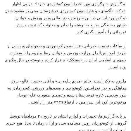
به گزارش خبرگزاری مهر، فدراسیون کوهنوردی خبرداد: در پی اظهار
شرکت «آکسای» و فدراسیون کوه‌نوردی قرقیزستان مبنی بر مفقود شدن
دو کوه‌نورد ایرانی در این سرزمین، دنیا مالی وزیر ورزش و جوانان،
دستور رسیدگی سریع به نوشته را صادر و معاونت گسترش ورزش
قهرمانی را مأمور پیگیری کرد.
از ساعات نخست
خبر
‌یابی، فدراسیون کوه‌نوردی و صعودهای
ورزشی
از
طریق امور بین‌الملل وزارت ورزش و جوانان ربط ملزوم را با سفارت
جمهوری اسلامی ایران در «بیشکک» برقرار کرده و نوشته در حال پیگیری
بوده است.
ملزوم به ذکر است، خانم «مریم پیله‌وری» و آقای «حسن آقالو» بدون
هماهنگی و خبر فدراسیون کوه‌نوردی و صعودهای ورزشی کشورمان، به
طور شخصی عازم قرقیزستان شده و تصمیم صعود به قله «پوبدا»
مرتفع‌ترین کوه این سرزمین با ارتفاع ۷۴۳۹ متر را داشتند.
بر پایه گزارش‌ها، تجهیزات و لوازم ایشان در تاریخ ۲۱ مردادماه توسط
گروهی از کوه‌نوردان روس مشاهده شده و از آن زمان تا بحال هیچ خبری
از حالت آنان در دست نیست.