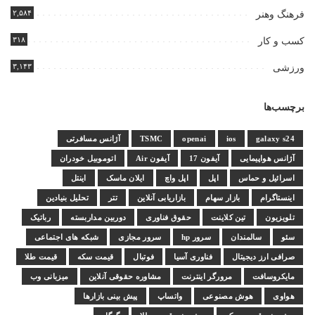
۲,۵۸۴
فرهنگ وهنر
۳۱۸
کسب و کار
۳,۱۴۳
ورزشی
برچسب‌ها
galaxy s24
ios
openai
TSMC
آژانس مسافرتی
آژانس هواپیمایی
آیفون 17
آیفون Air
اتوموبیل خودران
اسرائیل و حماس
اپل
اپل واچ
ایلان ماسک
اینتل
اینستاگرام
بازار سهام
بازاریابی آنلاین
تتر
تحلیل بنیادین
تلویزیون
تین کلاینت
حقوق فناوری
دوربین مداربسته
رباتیک
سئو
سالمندان
سرور hp
سرور مجازی
شبکه های اجتماعی
صرافی ارز دیجیتال
فناوری آسیا
فوتبال
قیمت سکه
قیمت طلا
مایکروسافت
مرورگر اینترنت
مشاوره حقوقی آنلاین
میزبانی وب
هواوی
هوش مصنوعی
واتساپ
پیش بینی بازارها