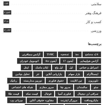
۱۷۴
سلامتی
۲,۵۸۴
فرهنگ وهنر
۳۱۸
کسب و کار
۳,۱۴۳
ورزشی
برچسب‌ها
galaxy s24
ios
openai
TSMC
آژانس مسافرتی
آژانس هواپیمایی
آیفون 17
آیفون Air
اتوموبیل خودران
اسرائیل و حماس
اپل
اپل واچ
ایلان ماسک
اینتل
اینستاگرام
بازار سهام
بازاریابی آنلاین
تتر
تحلیل بنیادین
تلویزیون
تین کلاینت
حقوق فناوری
دوربین مداربسته
رباتیک
سئو
سالمندان
سرور hp
سرور مجازی
شبکه های اجتماعی
صرافی ارز دیجیتال
فناوری آسیا
فوتبال
قیمت سکه
قیمت طلا
مایکروسافت
مرورگر اینترنت
مشاوره حقوقی آنلاین
میزبانی وب