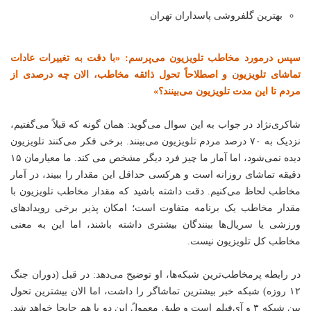
بهترین گلفروشی پاسداران تهران
سپس درمورد مخاطب تلویزیون می‌پرسم: «با دقت به تغییرات عادات
تماشای تلویزیون و اصطلاحاً تحول ذائقه مخاطب، الان چه درصدی از
مردم تا این مدت تلویزیون می‌بینند؟»
شاکری‌نژاد در جواب به این سوال می‌گوید: همان گونه که قبلاً می‌گفتیم،
نزدیک به ۷۰ درصد مردم تلویزیون می‌بینند. برخی فکر می‌کنند تلویزیون
دیده نمی‌شود، اما آمار ما چیز فرد دیگر مشخص می کند. ما معیارمان ۱۵
دقیقه تماشای روزانه است و هرکسی حداقل این مقدار را ببیند، در آمار
مخاطب لحاظ می‌کنیم. دقت داشته باشید که مقدار مخاطب تلویزیون با
مقدار مخاطب یک برنامه متفاوت است؛ امکان پذیر برخی رویدادهای
ورزشی
یا سریال‌ها بینندگان بیشتری داشته باشند، اما این به معنی
مخاطب کل تلویزیون نیست.
در رابطه پرمخاطب‌ترین شبکه‌ها، او توضیح می‌دهد: در قبل (دوران جنگ
۱۲ روزه) شبکه
خبر
بیشترین تماشاگر را داشت، اما الان بیشترین تحول
بین شبکه ۳ و آی‌فیلم است و طبق معمولً این دو با هم جابجا خواهد شد.