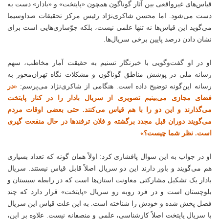
قیاس‌های غیرواقعی بین آثار گوناگون همچون «پایتخت» و «بادار» دست به
دست می‌شود. اما محسن شاکری‌نژاد رئیس مرکز تحقیقات صداوسیما
می‌گوید این قیاس‌ها نه تنها علمی نیست، بلکه جوّسازی‌هایی است برای
نشان دادن درصد پایین برخی سریال‌ها.
او در او گفت‌وگویی با خبرنگار تسنیم به حقیقت آمار مخاطب، سهم
رسانه ملی در پوشش مناطق گوناگون و مشکلات نگاه تهران‌محور به
رسانه این‌گونه توضیح داده است. هنگامی از شاکری‌نژاد می‌پرسم:
«در
فضای مجازی می‌بینیم تصویری از سریال بادار را در کنار پایتخت
می‌گذارند و این دو را با هم قیاس می‌کنند. حتی بعضی اوقات مردم
می‌گویند دوران قبل مجدد برگشته و فلان ترفندها در حال منفعت گیری
است. نظر شما چیست؟»
او در جواب به این سوال پافشاری کرد: اولاً همان گونه که تعداد بسیاری
هم می‌گویند و باور دارند این دو سریال اصلاً قابل قیاس نیستند. سریال
بادار یک تشکیل مشارکتی معاونت استان‌ها است که در رابطه سیستان و
بلوچستان است و در فرد روبه رو سریال «پایتخت» قرار دارد که چند
فصل پخش شده و خودش را شناخته است. به این علت قیاس این سریال
با سریال پایتخت اصلاً کارشناسی، علمی و منصفانه نیست. علاوه بر این،