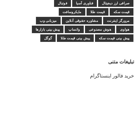
صرافی ارز دیجیتال
فناوری آسیا
فوتبال
قیمت سکه
قیمت طلا
مایکروسافت
مرورگر اینترنت
مشاوره حقوقی آنلاین
میزبانی وب
هواوی
هوش مصنوعی
واتساپ
پیش بینی بازارها
پیش بینی قیمت سکه
پیش بینی قیمت طلا
گوگل
تبلیغات متنی
خرید فالور اینستاگرام