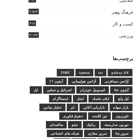
سلامتی
۲,۵۸۴
فرهنگ وهنر
۳۱۸
کسب و کار
۳,۱۴۳
ورزشی
برچسب‌ها
TSMC
openai
ios
galaxy s24
آژانس مسافرتی
آژانس هواپیمایی
آیفون 17
آیفون Air
اتوموبیل خودران
اسرائیل و حماس
اپل
اپل واچ
ایلان ماسک
اینتل
اینستاگرام
بازار سهام
بازاریابی آنلاین
تتر
تحلیل بنیادین
تلویزیون
تین کلاینت
حقوق فناوری
دوربین مداربسته
رباتیک
سئو
سالمندان
سرور hp
سرور مجازی
شبکه های اجتماعی