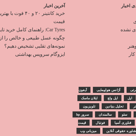
ی اخبار
آخرین اخبار
خرید کانتینر ۲۰ و ۴۰ فوت با به
ی
قیمت
دی نشده
Car Tyres: راهنمای کامل خرید تایر
چگونه عسل طبیعی و خالص را از
هنر
نمونه‌های تقلبی تشخیص دهیم؟
ار
ایزوگام سرویس بهداشتی
رتی
آژانس هواپیمایی
آیفون
اپل
اپل واچ
ایلان ماسک
تر
تحلیل بنیادین
تلویزیون
سئو
سالمندان
سرور hp
فناوری آسیا
فوتبال
قیمت
اوره حقوقی آنلاین
میزبانی وب