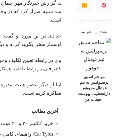
به گزارش خبرنگار مهر، پیمان
سه شنبه اصرار کرد که در وجو
است.
بعدی را بخوانید
حدادی در این مورد او گفت: ا
اوسمار
سخن بگویید کردم و دیگر
وی در رابطه تعیین تکلیف وحی
کادر فنی در رابطه ادامه همکا
مهاجم اسبق
پرسپولیس به تیم
اینانلو دیگر عضو هیئت مدیره 
فوتبال «جوهور
مذاکره کرده است.
دارلتعظیم» پیوست
– مهتاب من
آخرین مطالب
خرید کانتینر ۲۰ و ۴۰ فوت با بهترین قیمت
Car Tyres: راهنمای کامل خرید تایر