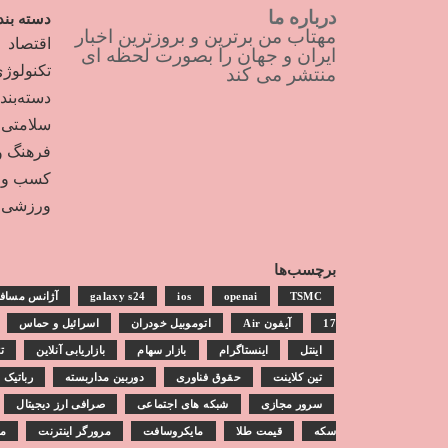
درباره ما
دسته بند
مهتاب من برترین و بروزترین اخبار
اقتصاد
ایران و جهان را بصورت لحظه ای
تکنولوژ
منتشر می کند
دسته‌بن
سلامتی
فرهنگ و
کسب و ک
ورزشی
برچسب‌ها
TSMC
openai
ios
galaxy s24
آژانس مساف
17
آیفون Air
اتوموبیل خودران
اسرائیل و حماس
اینتل
اینستاگرام
بازار سهام
بازاریابی آنلاین
ت
تین کلاینت
حقوق فناوری
دوربین مداربسته
رباتیک
سرور مجازی
شبکه های اجتماعی
صرافی ارز دیجیتال
سکه
قیمت طلا
مایکروسافت
مرورگر اینترنت
مش