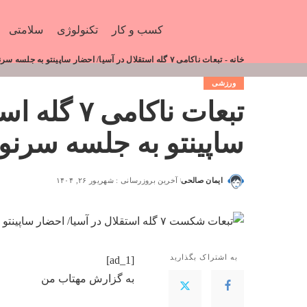
کسب و کار
تکنولوژی
سلامتی
خانه
-
تبعات ناکامی ۷ گله استقلال در آسیا/ احضار ساپینتو به جلسه سرنوشت‌ساز! – مهتاب من
ورزشی
تبعات ناکام
ساپینتو به جلسه سرن
ایمان صالحی
آخرین بروزرسانی : شهریور ۲۶, ۱۴۰۴
به اشتراک بگذارید
[ad_1]
به گزارش
مهتاب من