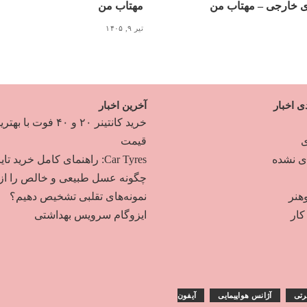
ی خارجی – مهتاب من
مهتاب من
تیر ۹, ۱۴۰۵
ی اخبار
آخرین اخبار
خرید کانتینر ۲۰ و ۴۰ فوت با به
ی
قیمت
دی نشده
Car Tyres: راهنمای کامل خرید تایر
چگونه عسل طبیعی و خالص را از
هنر
نمونه‌های تقلبی تشخیص دهیم؟
ار
ایزوگام سرویس بهداشتی
رتی
آژانس هواپیمایی
آیفون