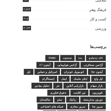
سلامتی
۲,۵۸۴
فرهنگ وهنر
۳۱۸
کسب و کار
۳,۱۴۳
ورزشی
برچسب‌ها
TSMC
openai
ios
galaxy s24
آژانس مسافرتی
آژانس هواپیمایی
آیفون 17
آیفون Air
اتوموبیل خودران
اسرائیل و حماس
اپل
اپل واچ
ایلان ماسک
اینتل
اینستاگرام
بازار سهام
بازاریابی آنلاین
تتر
تحلیل بنیادین
تلویزیون
تین کلاینت
حقوق فناوری
دوربین مداربسته
رباتیک
سئو
سالمندان
سرور hp
سرور مجازی
شبکه های اجتماعی