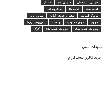
صرافی ارز دیجیتال
فناوری آسیا
فوتبال
قیمت سکه
قیمت طلا
مایکروسافت
مرورگر اینترنت
مشاوره حقوقی آنلاین
میزبانی وب
هواوی
هوش مصنوعی
واتساپ
پیش بینی بازارها
پیش بینی قیمت سکه
پیش بینی قیمت طلا
گوگل
تبلیغات متنی
خرید فالور اینستاگرام