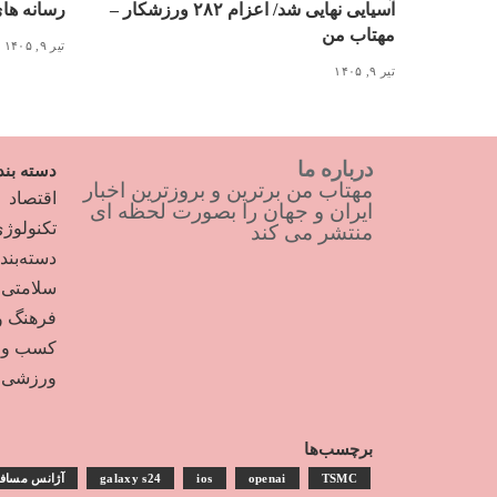
آسیایی نهایی شد/ اعزام ۲۸۲ ورزشکار –
رسانه ها
مهتاب من
تیر ۹, ۱۴۰۵
تیر ۹, ۱۴۰۵
درباره ما
دسته بند
مهتاب من برترین و بروزترین اخبار
اقتصاد
ایران و جهان را بصورت لحظه ای
تکنولوژ
منتشر می کند
دسته‌بن
سلامتی
فرهنگ و
کسب و ک
ورزشی
برچسب‌ها
TSMC
openai
ios
galaxy s24
آژانس مساف