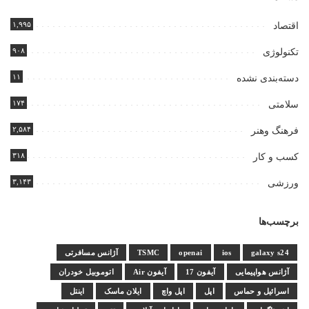
۱,۹۹۵
اقتصاد
۹۰۸
تکنولوژی
۱۱
دسته‌بندی نشده
۱۷۴
سلامتی
۲,۵۸۴
فرهنگ وهنر
۳۱۸
کسب و کار
۳,۱۴۳
ورزشی
برچسب‌ها
galaxy s24
ios
openai
TSMC
آژانس مسافرتی
آژانس هواپیمایی
آیفون 17
آیفون Air
اتوموبیل خودران
اسرائیل و حماس
اپل
اپل واچ
ایلان ماسک
اینتل