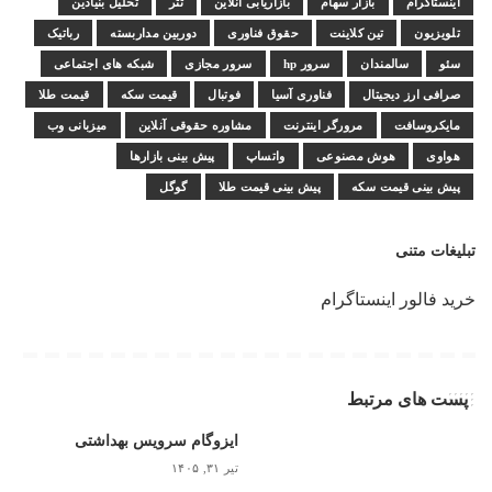
اینستاگرام
بازار سهام
بازاریابی آنلاین
تتر
تحلیل بنیادین
تلویزیون
تین کلاینت
حقوق فناوری
دوربین مداربسته
رباتیک
سئو
سالمندان
سرور hp
سرور مجازی
شبکه های اجتماعی
صرافی ارز دیجیتال
فناوری آسیا
فوتبال
قیمت سکه
قیمت طلا
مایکروسافت
مرورگر اینترنت
مشاوره حقوقی آنلاین
میزبانی وب
هواوی
هوش مصنوعی
واتساپ
پیش بینی بازارها
پیش بینی قیمت سکه
پیش بینی قیمت طلا
گوگل
تبلیغات متنی
خرید فالور اینستاگرام
پست های مرتبط
ایزوگام سرویس بهداشتی
تیر ۳۱, ۱۴۰۵