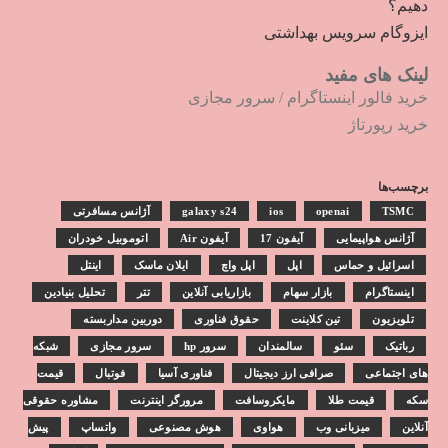
دهیم؟
ایزوگام سرویس بهداشتی
لینک های مفید
خرید فالور اینستاگرام
/
سرور مجازی
خرید رپورتاژ
برچسب‌ها
TSMC
openai
ios
galaxy s24
آژانس مسافرتی
آژانس هواپیمایی
آیفون 17
آیفون Air
اتوموبیل خودران
اسرائیل و حماس
اپل
اپل واچ
ایلان ماسک
اینتل
اینستاگرام
بازار سهام
بازاریابی آنلاین
تتر
تحلیل بنیادین
تلویزیون
تین کلاینت
حقوق فناوری
دوربین مداربسته
رباتیک
سئو
سالمندان
سرور hp
سرور مجازی
شبکه
های اجتماعی
صرافی ارز دیجیتال
فناوری آسیا
فوتبال
قیمت
سکه
قیمت طلا
مایکروسافت
مرورگر اینترنت
مشاوره حقوقی
آنلاین
میزبانی وب
هواوی
هوش مصنوعی
واتساپ
پیش