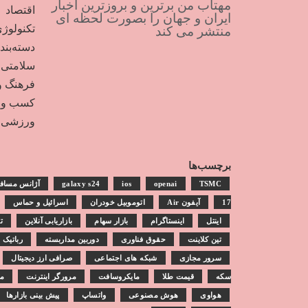
مهتاب من برترین و بروزترین اخبار
اقتصاد
ایران و جهان را بصورت لحظه ای
تکنولوژ
منتشر می کند
دسته‌بن
سلامتی
فرهنگ و
کسب و ک
ورزشی
برچسب‌ها
TSMC
openai
ios
galaxy s24
آژانس مساف
17
آیفون Air
اتوموبیل خودران
اسرائیل و حماس
اینتل
اینستاگرام
بازار سهام
بازاریابی آنلاین
ت
تین کلاینت
حقوق فناوری
دوربین مداربسته
رباتیک
سرور مجازی
شبکه های اجتماعی
صرافی ارز دیجیتال
سکه
قیمت طلا
مایکروسافت
مرورگر اینترنت
مش
هواوی
هوش مصنوعی
واتساپ
پیش بینی بازارها