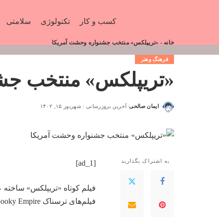
کسب و کار
تکنولوژی
سلامتی
خانه
-
«تریپلکس» منتخب جشنواره وحشت آمریکا
فرهنگ وهنر
«تریپلکس» منتخب جش
ایمان صالحی
آخرین بروزرسانی : شهریور ۱۵, ۱۴۰۲
به اشتراک بگذارید
[ad_1]
فیلم کوتاه «تریپلکس» ساخته ع
فیلم‌های ترسناک Spooky Empire امریکا انتخاب شد.