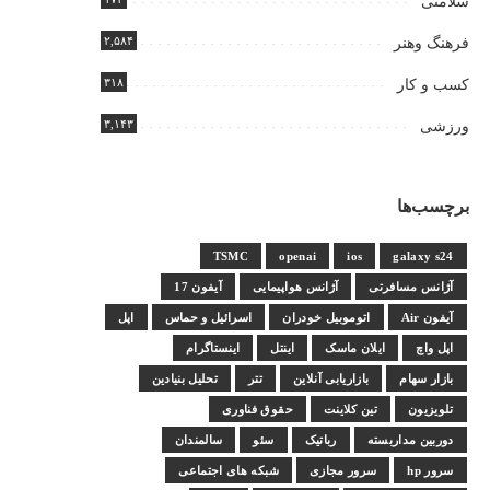
سلامتی
۲,۵۸۴
فرهنگ وهنر
۳۱۸
کسب و کار
۳,۱۴۳
ورزشی
برچسب‌ها
TSMC
openai
ios
galaxy s24
آژانس مسافرتی
آژانس هواپیمایی
آیفون 17
آیفون Air
اتوموبیل خودران
اسرائیل و حماس
اپل
اپل واچ
ایلان ماسک
اینتل
اینستاگرام
بازار سهام
بازاریابی آنلاین
تتر
تحلیل بنیادین
تلویزیون
تین کلاینت
حقوق فناوری
دوربین مداربسته
رباتیک
سئو
سالمندان
سرور hp
سرور مجازی
شبکه های اجتماعی