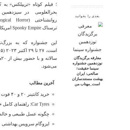
؛ فیلم کوتاه «تریپلکس» به کا
بحرالعلومی در سیزدهمین 
بعدی را بخوانید
ترسناک Spooky Empire امریکا انتخاب شد.
این جشنواره که به بزرگ‌
س
معارفه برگزیدگان
نوزدهمین جشنواره
می‌شود.
سینما حقیقت/
صالحی: ایران
بهشت مستندسازان
آخرین مطالب
است_مهتاب من
خرید کانتینر ۲۰ و ۴۰ فوت با بهترین قیمت
Car Tyres: راهنمای کامل خرید تایر
چگونه عسل طبیعی و خالص 
ایزوگام سرویس بهداشتی