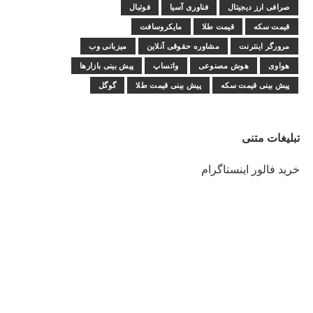
صرافی ارز دیجیتال
فناوری آسیا
فوتبال
قیمت سکه
قیمت طلا
مایکروسافت
مرورگر اینترنت
مشاوره حقوقی آنلاین
میزبانی وب
هواوی
هوش مصنوعی
واتساپ
پیش بینی بازارها
پیش بینی قیمت سکه
پیش بینی قیمت طلا
گوگل
تبلیغات متنی
خرید فالور اینستاگرام