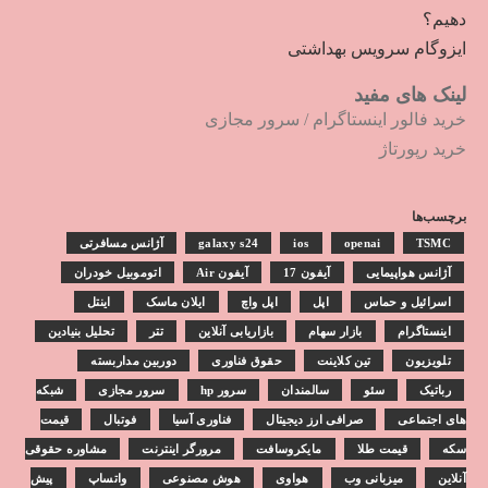
دهیم؟
ایزوگام سرویس بهداشتی
لینک های مفید
خرید فالور اینستاگرام
/
سرور مجازی
خرید رپورتاژ
برچسب‌ها
TSMC
openai
ios
galaxy s24
آژانس مسافرتی
آژانس هواپیمایی
آیفون 17
آیفون Air
اتوموبیل خودران
اسرائیل و حماس
اپل
اپل واچ
ایلان ماسک
اینتل
اینستاگرام
بازار سهام
بازاریابی آنلاین
تتر
تحلیل بنیادین
تلویزیون
تین کلاینت
حقوق فناوری
دوربین مداربسته
رباتیک
سئو
سالمندان
سرور hp
سرور مجازی
شبکه
های اجتماعی
صرافی ارز دیجیتال
فناوری آسیا
فوتبال
قیمت
سکه
قیمت طلا
مایکروسافت
مرورگر اینترنت
مشاوره حقوقی
آنلاین
میزبانی وب
هواوی
هوش مصنوعی
واتساپ
پیش