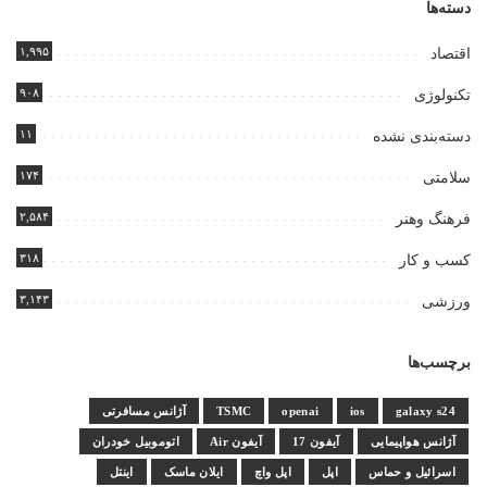
دسته‌ها
۱,۹۹۵
اقتصاد
۹۰۸
تکنولوژی
۱۱
دسته‌بندی نشده
۱۷۴
سلامتی
۲,۵۸۴
فرهنگ وهنر
۳۱۸
کسب و کار
۳,۱۴۳
ورزشی
برچسب‌ها
galaxy s24
ios
openai
TSMC
آژانس مسافرتی
آژانس هواپیمایی
آیفون 17
آیفون Air
اتوموبیل خودران
اسرائیل و حماس
اپل
اپل واچ
ایلان ماسک
اینتل