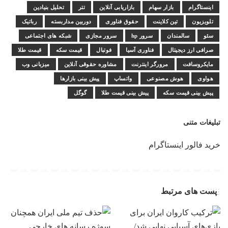
اینستاگرام
بازار سهام
بازاریابی آنلاین
تتر
تحلیل بنیادین
تلویزیون
تین کلاینت
حقوق فناوری
دوربین مداربسته
رباتیک
سئو
سالمندان
سرور hp
سرور مجازی
شبکه های اجتماعی
صرافی ارز دیجیتال
فناوری آسیا
فوتبال
قیمت سکه
قیمت طلا
مایکروسافت
مرورگر اینترنت
مشاوره حقوقی آنلاین
میزبانی وب
هواوی
هوش مصنوعی
واتساپ
پیش بینی بازارها
پیش بینی قیمت سکه
پیش بینی قیمت طلا
گوگل
تبلیغات متنی
خرید فالور اینستاگرام
پست های مرتبط