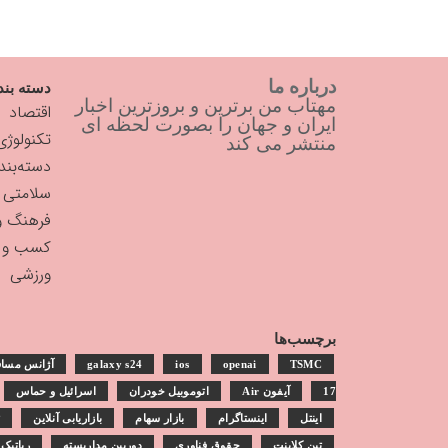
درباره ما
دسته بند
مهتاب من برترین و بروزترین اخبار
اقتصاد
ایران و جهان را بصورت لحظه ای
تکنولوژی
منتشر می کند
دسته‌بن
سلامتی
فرهنگ و
کسب و ک
ورزشی
برچسب‌ها
TSMC
openai
ios
galaxy s24
آژانس مساف
17
آیفون Air
اتوموبیل خودران
اسرائیل و حماس
اینتل
اینستاگرام
بازار سهام
بازاریابی آنلاین
ت
تین کلاینت
حقوق فناوری
دوربین مداربسته
رباتیک