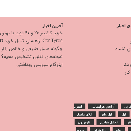
ی اخبار
آخرین اخبار
خرید کانتینر ۲۰ و ۴۰ فوت با بهترین قیمت
Car Tyres: راهنمای کامل خرید تایر
دی نشده
چگونه عسل طبیعی و خالص را از
نمونه‌های تقلبی تشخیص دهیم؟
هنر
ایزوگام سرویس بهداشتی
ار
رتی
آژانس هواپیمایی
آیفون
اپل
اپل واچ
ایلان ماسک
تر
تحلیل بنیادین
تلویزیون
سئو
سالمندان
سرور