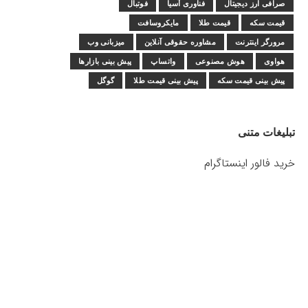
صرافی ارز دیجیتال
فناوری آسیا
فوتبال
قیمت سکه
قیمت طلا
مایکروسافت
مرورگر اینترنت
مشاوره حقوقی آنلاین
میزبانی وب
هواوی
هوش مصنوعی
واتساپ
پیش بینی بازارها
پیش بینی قیمت سکه
پیش بینی قیمت طلا
گوگل
تبلیغات متنی
خرید فالور اینستاگرام