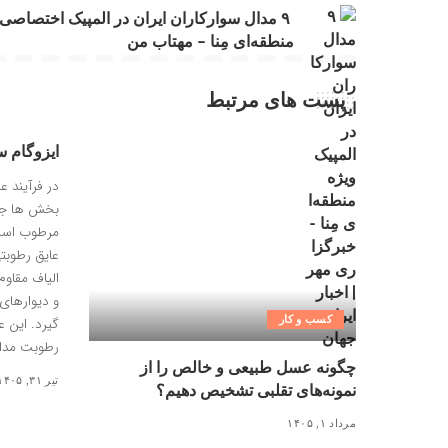
‍ ۹ مدال سوارکاران ایران در المپیک اختصاصی
منطقه‌ای مِنا – مهتاب من
پست های مرتبط
ایزوگام 
در فرآیند ع
بخش ها جل
مرطوب است
عایق رطوبت
الیاف مقاو
و دیوارهای 
کسب و کار
گیرد. این ع
رطوبت مداو
چگونه عسل طبیعی و خالص را از
تیر ۳۱, ۱۴۰۵
نمونه‌های تقلبی تشخیص دهیم؟
مرداد ۱, ۱۴۰۵