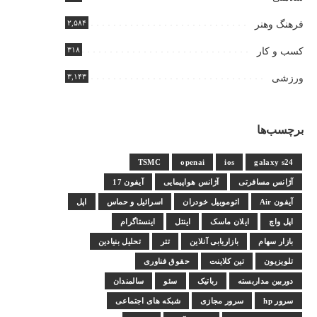
۲,۵۸۴
فرهنگ وهنر
۳۱۸
کسب و کار
۳,۱۴۳
ورزشی
برچسب‌ها
TSMC
openai
ios
galaxy s24
آژانس مسافرتی
آژانس هواپیمایی
آیفون 17
آیفون Air
اتوموبیل خودران
اسرائیل و حماس
اپل
اپل واچ
ایلان ماسک
اینتل
اینستاگرام
بازار سهام
بازاریابی آنلاین
تتر
تحلیل بنیادین
تلویزیون
تین کلاینت
حقوق فناوری
دوربین مداربسته
رباتیک
سئو
سالمندان
سرور hp
سرور مجازی
شبکه های اجتماعی