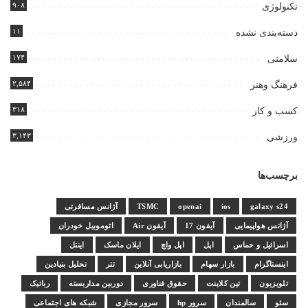
۹۰۸
تکنولوژی
۱۱
دسته‌بندی نشده
۱۷۴
سلامتی
۲,۵۸۴
فرهنگ وهنر
۳۱۸
کسب و کار
۳,۱۴۳
ورزشی
برچسب‌ها
galaxy s24
ios
openai
TSMC
آژانس مسافرتی
آژانس هواپیمایی
آیفون 17
آیفون Air
اتوموبیل خودران
اسرائیل و حماس
اپل
اپل واچ
ایلان ماسک
اینتل
اینستاگرام
بازار سهام
بازاریابی آنلاین
تتر
تحلیل بنیادین
تلویزیون
تین کلاینت
حقوق فناوری
دوربین مداربسته
رباتیک
سئو
سالمندان
سرور hp
سرور مجازی
شبکه های اجتماعی