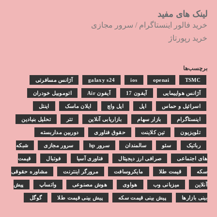
لینک های مفید
خرید فالور اینستاگرام
/
سرور مجازی
خرید رپورتاژ
برچسب‌ها
TSMC
openai
ios
galaxy s24
آژانس مسافرتی
آژانس هواپیمایی
آیفون 17
آیفون Air
اتوموبیل خودران
اسرائیل و حماس
اپل
اپل واچ
ایلان ماسک
اینتل
اینستاگرام
بازار سهام
بازاریابی آنلاین
تتر
تحلیل بنیادین
تلویزیون
تین کلاینت
حقوق فناوری
دوربین مداربسته
رباتیک
سئو
سالمندان
سرور hp
سرور مجازی
شبکه
های اجتماعی
صرافی ارز دیجیتال
فناوری آسیا
فوتبال
قیمت
سکه
قیمت طلا
مایکروسافت
مرورگر اینترنت
مشاوره حقوقی
آنلاین
میزبانی وب
هواوی
هوش مصنوعی
واتساپ
پیش
بینی بازارها
پیش بینی قیمت سکه
پیش بینی قیمت طلا
گوگل