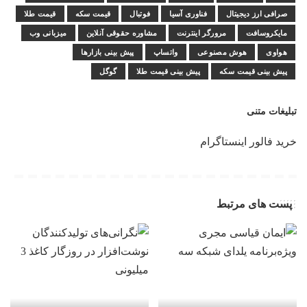
صرافی ارز دیجیتال
فناوری آسیا
فوتبال
قیمت سکه
قیمت طلا
مایکروسافت
مرورگر اینترنت
مشاوره حقوقی آنلاین
میزبانی وب
هواوی
هوش مصنوعی
واتساپ
پیش بینی بازارها
پیش بینی قیمت سکه
پیش بینی قیمت طلا
گوگل
تبلیغات متنی
خرید فالور اینستاگرام
پست های مرتبط