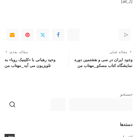
[ad_2]
مقاله قبلی
مقاله بعدی
وجود ایران در سی و هشتمین دوره
وحید رهبانی با «کلینیک رویا» به
نمایشگاه کتاب مسکو_مهتاب من
تلویزیون می آید_مهتاب من
جستجو
دسته‌ها
۱,۹۹۵