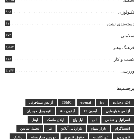
اقتصاد
۹۰۸
تکنولوژی
۱۱
دسته‌بندی نشده
۱۷۴
سلامتی
۲,۵۸۴
فرهنگ وهنر
۳۱۸
کسب و کار
۳,۱۴۳
ورزشی
برچسب‌ها
galaxy s24
ios
openai
TSMC
آژانس مسافرتی
آژانس هواپیمایی
آیفون 17
آیفون Air
اتوموبیل خودران
اسرائیل و حماس
اپل
اپل واچ
ایلان ماسک
اینتل
اینستاگرام
بازار سهام
بازاریابی آنلاین
تتر
تحلیل بنیادین
تلویزیون
تین کلاینت
حقوق فناوری
دوربین مداربسته
رباتیک