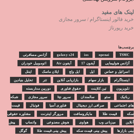
لینک های مفید
خرید فالور اینستاگرام
/
سرور مجازی
خرید رپورتاژ
برچسب‌ها
TSMC
openai
ios
galaxy s24
آژانس مسافرتی
آژانس هواپیمایی
آیفون 17
آیفون Air
اتوموبیل خودران
اسرائیل و حماس
اپل
اپل واچ
ایلان ماسک
اینتل
اینستاگرام
بازار سهام
بازاریابی آنلاین
تتر
تحلیل بنیادین
تلویزیون
تین کلاینت
حقوق فناوری
دوربین مداربسته
رباتیک
سئو
سالمندان
سرور hp
سرور مجازی
شبکه
های اجتماعی
صرافی ارز دیجیتال
فناوری آسیا
فوتبال
قیمت
سکه
قیمت طلا
مایکروسافت
مرورگر اینترنت
مشاوره حقوقی
آنلاین
میزبانی وب
هواوی
هوش مصنوعی
واتساپ
پیش
بینی بازارها
پیش بینی قیمت سکه
پیش بینی قیمت طلا
گوگل