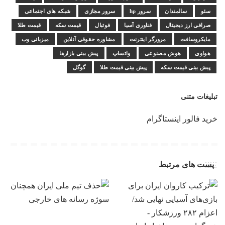
سئو
سالمندان
سرور hp
سرور مجازی
شبکه های اجتماعی
صرافی ارز دیجیتال
فناوری آسیا
فوتبال
قیمت سکه
قیمت طلا
مایکروسافت
مرورگر اینترنت
مشاوره حقوقی آنلاین
میزبانی وب
هواوی
هوش مصنوعی
واتساپ
پیش بینی بازارها
پیش بینی قیمت سکه
پیش بینی قیمت طلا
گوگل
تبلیغات متنی
خرید فالور اینستاگرام
پست های مرتبط