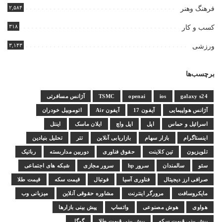
۲,۵۸۴
فرهنگ وهنر
۳۱۸
کسب و کار
۳,۱۴۳
ورزشی
برچسب‌ها
galaxy s24
ios
openai
TSMC
آژانس مسافرتی
آژانس هواپیمایی
آیفون 17
آیفون Air
اتوموبیل خودران
اسرائیل و حماس
اپل
اپل واچ
ایلان ماسک
اینتل
اینستاگرام
بازار سهام
بازاریابی آنلاین
تتر
تحلیل بنیادین
تلویزیون
تین کلاینت
حقوق فناوری
دوربین مداربسته
رباتیک
سئو
سالمندان
سرور hp
سرور مجازی
شبکه های اجتماعی
صرافی ارز دیجیتال
فناوری آسیا
فوتبال
قیمت سکه
قیمت طلا
مایکروسافت
مرورگر اینترنت
مشاوره حقوقی آنلاین
میزبانی وب
هواوی
هوش مصنوعی
واتساپ
پیش بینی بازارها
پیش بینی قیمت سکه
پیش بینی قیمت طلا
گوگل