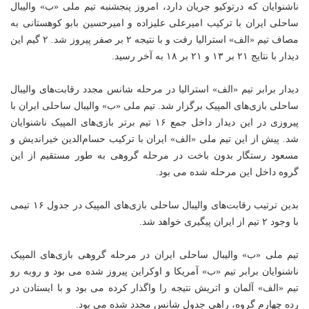
ناشنوایان که
درتوکیو
جریان دارد، امروز پنجشنبه تیم ملی «
ب»
والیبال
ساحلی ایران با ترکیب امیرعلی علیزاده و امیرحسین
بابو
کوهستانی به
مصاف تیم «الف» استرالیا رفت و با نتیجه ۲ بر صفر پیروز شد. ۲
گیم
این
دیدار با نتایج ۲۱ بر ۱۳ و ۲۱ بر ۱۸ به آخر رسید.
دیدار برابر تیم «الف» استرالیا در مرحله شانس مجدد رقابت‌های والیبال
ساحلی بازی‌های المپیک برگزار شد. تیم ملی «
ب»
والیبال ساحلی ایران با
پیروزی در این دیدار داخل جمع ۱۶ تیم برتر بازی‌های المپیک ناشنوایان
شد. پیش از این تیم ملی «الف» ایران با ترکیب حسام‌الدین خیراندیش و
مسعود رستگار بدون باخت در مرحله گروهی به طور مستقیم از این
گروه داخل این مرحله شده می بود.
بدین ترتیب رقابت‌های والیبال ساحلی بازی‌های المپیک در جدول ۱۶ تیمی
با وجود ۲ تیم از ایران پیگیری خواهد شد.
تیم ملی «
ب»
والیبال ساحلی ایران در مرحله گروهی بازی‌های المپیک
ناشنوایان برابر تیم «
ب»
آمریکا و اوکراین پیروز شده می بود و روبه رو
تیم «الف» آلمان و اتریش نتیجه را واگذار کرده می بود و با ایستادن در
رده چهارم گروه، راهی جدول شانس مجدد شده می بود.