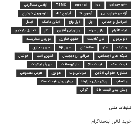
galaxy s24
ios
openai
TSMC
آژانس مسافرتی
آژانس هواپیمایی
آیفون 17
آیفون Air
اتوموبیل خودران
اسرائیل و حماس
اپل
اپل واچ
ایلان ماسک
اینتل
اینستاگرام
بازار سهام
بازاریابی آنلاین
تتر
تحلیل بنیادین
تلویزیون
تین کلاینت
حقوق فناوری
دوربین مداربسته
رباتیک
سئو
سالمندان
سرور hp
سرور مجازی
شبکه های اجتماعی
صرافی ارز دیجیتال
فناوری آسیا
فوتبال
قیمت سکه
قیمت طلا
مایکروسافت
مرورگر اینترنت
مشاوره حقوقی آنلاین
میزبانی وب
هواوی
هوش مصنوعی
واتساپ
پیش بینی بازارها
پیش بینی قیمت سکه
پیش بینی قیمت طلا
گوگل
تبلیغات متنی
خرید فالور اینستاگرام