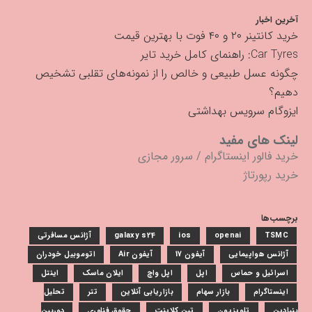
آخرین اخبار
خرید کانتینر ۲۰ و ۴۰ فوت با بهترین قیمت
Car Tyres: راهنمای کامل خرید تایر
چگونه عسل طبیعی و خالص را از نمونه‌های تقلبی تشخیص
دهیم؟
ایزوگام سرویس بهداشتی
لینک های مفید
خرید فالور اینستاگرام
/
سرور مجازی
خرید رپورتاژ
برچسب‌ها
TSMC
openai
ios
galaxy s24
آژانس مسافرتی
آژانس هواپیمایی
آیفون 17
آیفون Air
اتوموبیل خودران
اسرائیل و حماس
اپل
اپل واچ
ایلان ماسک
اینتل
اینستاگرام
بازار سهام
بازاریابی آنلاین
تتر
تحلیل
بنیادین
تلویزیون
تین کلاینت
حقوق فناوری
دوربین