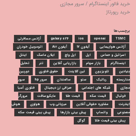
خرید فالور اینستاگرام
/
سرور مجازی
خرید رپورتاژ
برچسب‌ها
TSMC
openai
ios
galaxy s24
آژانس مسافرتی
آژانس هواپیمایی
آیفون 17
آیفون Air
اتوموبیل خودران
اسرائیل و حماس
اپل
اپل واچ
ایلان ماسک
اینتل
اینستاگرام
بازار سهام
بازاریابی آنلاین
تتر
تحلیل
بنیادین
تلویزیون
تین کلاینت
حقوق فناوری
دوربین
مداربسته
رباتیک
سئو
سالمندان
سرور hp
سرور
مجازی
شبکه های اجتماعی
صرافی ارز دیجیتال
فناوری آسیا
فوتبال
قیمت سکه
قیمت طلا
مایکروسافت
مرورگر
اینترنت
مشاوره حقوقی آنلاین
میزبانی وب
هواوی
هوش
مصنوعی
واتساپ
پیش بینی بازارها
پیش بینی قیمت سکه
پیش بینی قیمت طلا
گوگل