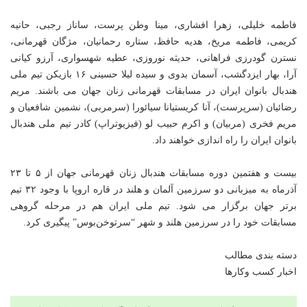
فاطمه خلیلی، زهرا افشاری، مینا وطن پرست، ساناز رجبی، حانیه
کریمی، فاطمه مریخ، هدیه حافظ، ستاره رحمانیان، مژگان قهرمانی،
نسترن گودرزی فراهانی، حدیثه نوروزی، عطیه شهسواری، آرزو کیانی
آرا، بهار ایزدگشب، آسمان بدوی و سیده لیلا حسینی ۱۶ بازیکن تیم ملی
هندبال بانوان ایران در مسابقات قهرمانی زنان جهان می باشند. مریم
رضائیان (سرپرست)، آنا کریستیانا سیائورا (سرمربی)، نشمین شافعیان و
مریم فخری (مربیان) و اکرم حبیب لو (فیزیوتراپ) کادر تیم ملی هندبال
بانوان ایران را راه اندازی خواهند داد.
بیست و هفتمین دوره مسابقات هندبال زنان قهرمانی جهان از ۵ تا ۲۳
آذرماه به میزبانی دو سرزمین آلمان و هلند در قاره اروپا با وجود ۳۲ تیم
برتر جهان برگزار می شود. تیم ملی ایران هم در مرحله گروهی
مسابقات خود را در سرزمین هلند و شهر “سرتوخن‌بوس” پیگیری کرد.
دسته بندی مطالب
اخبار کسب وکارها