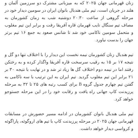
زنان قهرمانی جهان ۲۰۲۵ که به میزبانی مشترک دو سرزمین آلمان و
هلند در جریان است، تیم ملی هندبال بانوان ایران در سومین دیدار خود در
مرحله گروهی از ساعت ۲۰:۳۰ دوشنبه شب به زمان کشورمان به
مصاف تیم سنگال نایب قهرمان قاره آفریقا رفت و برابر این تیم مغلوب
و متحمل سومین ناکامی خود شد تا شانس صعود به جمع ۱۶ تیم برتر
جهان را بدست نیاورد.
تیم هندبال زنان کشورمان نیمه نخست این دیدار را با اختلاف تنها دو گل و
نتیجه ۱۷ بر ۱۵ به رقیب سرسخت قاره آفریقا واگذار کرده و به رختکن
رفتند اما در نیمه دوم اختلاف گل ها زیاد تر شد و در نهایت با نتیجه ۳۰ بر
۲۱ برابر این تیم مغلوب گردید. تیم ایران به این ترتیب با سه ناکامی به
گفتن تیم چهارم جدول گروه B برای کسب رتبه های ۲۵ تا ۳۲ به مرحله
پرزیدنت کاپ جهانی راه یافت و رقابت خود را در این مرحله جستوجو
خواهد کرد.
تیم ملی هندبال بانوان کشورمان در ادامه مسیر حضورش در مسابقات
قهرمانی جهان ۲۰۲۵ در مرحله پرزیدنت کاپ با تیم های اروگوئه، پاراگوئه
و کرواسی دیدار خواهد داشت.