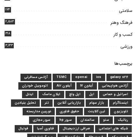
۱۷۴
سلامتی
۲,۵۸۴
فرهنگ وهنر
۳۱۸
کسب و کار
۳,۱۴۳
ورزشی
برچسب‌ها
galaxy s24
ios
openai
TSMC
آژانس مسافرتی
آژانس هواپیمایی
آیفون 17
آیفون Air
اتوموبیل خودران
اسرائیل و حماس
اپل
اپل واچ
ایلان ماسک
اینتل
اینستاگرام
بازار سهام
بازاریابی آنلاین
تتر
تحلیل بنیادین
تلویزیون
تین کلاینت
حقوق فناوری
دوربین مداربسته
رباتیک
سئو
سالمندان
سرور hp
سرور مجازی
شبکه های اجتماعی
صرافی ارز دیجیتال
فناوری آسیا
فوتبال