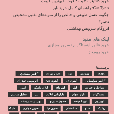
خرید کانتینر ۲۰ و ۴۰ فوت با بهترین قیمت
Car Tyres: راهنمای کامل خرید تایر
چگونه عسل طبیعی و خالص را از نمونه‌های تقلبی تشخیص
دهیم؟
ایزوگام سرویس بهداشتی
لینک های مفید
خرید فالور اینستاگرام
/
سرور مجازی
خرید رپورتاژ
برچسب‌ها
TSMC
openai
ios
galaxy s24
آژانس مسافرتی
آژانس هواپیمایی
آیفون 17
آیفون Air
اتوموبیل خودران
اسرائیل و حماس
اپل
اپل واچ
ایلان ماسک
اینتل
اینستاگرام
بازار سهام
بازاریابی آنلاین
تتر
تحلیل بنیادین
تلویزیون
تین کلاینت
حقوق فناوری
دوربین مداربسته
رباتیک
سئو
سالمندان
سرور hp
سرور مجازی
شبکه