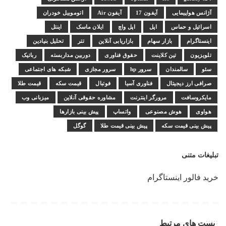
آژانس هواپیمایی
آیفون 17
آیفون Air
اتوموبیل خودران
اسرائیل و حماس
اپل
اپل واچ
ایلان ماسک
اینتل
اینستاگرام
بازار سهام
بازاریابی آنلاین
تتر
تحلیل بنیادین
تلویزیون
تین کلاینت
حقوق فناوری
دوربین مداربسته
رباتیک
سئو
سالمندان
سرور hp
سرور مجازی
شبکه های اجتماعی
صرافی ارز دیجیتال
فناوری آسیا
فوتبال
قیمت سکه
قیمت طلا
مایکروسافت
مرورگر اینترنت
مشاوره حقوقی آنلاین
میزبانی وب
هواوی
هوش مصنوعی
واتساپ
پیش بینی بازارها
پیش بینی قیمت سکه
پیش بینی قیمت طلا
گوگل
تبلیغات متنی
خرید فالور اینستاگرام
پست های مرتبط