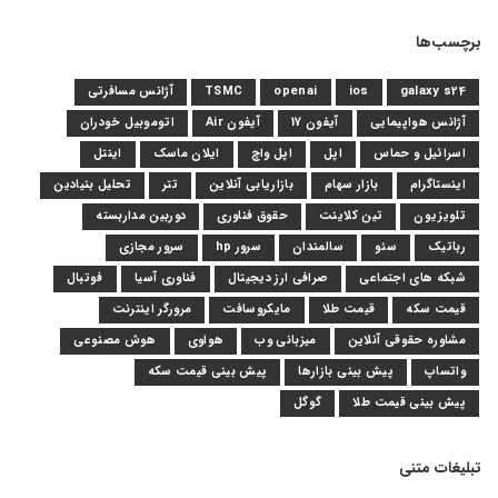
برچسب‌ها
galaxy s24
ios
openai
TSMC
آژانس مسافرتی
آژانس هواپیمایی
آیفون 17
آیفون Air
اتوموبیل خودران
اسرائیل و حماس
اپل
اپل واچ
ایلان ماسک
اینتل
اینستاگرام
بازار سهام
بازاریابی آنلاین
تتر
تحلیل بنیادین
تلویزیون
تین کلاینت
حقوق فناوری
دوربین مداربسته
رباتیک
سئو
سالمندان
سرور hp
سرور مجازی
شبکه های اجتماعی
صرافی ارز دیجیتال
فناوری آسیا
فوتبال
قیمت سکه
قیمت طلا
مایکروسافت
مرورگر اینترنت
مشاوره حقوقی آنلاین
میزبانی وب
هواوی
هوش مصنوعی
واتساپ
پیش بینی بازارها
پیش بینی قیمت سکه
پیش بینی قیمت طلا
گوگل
تبلیغات متنی