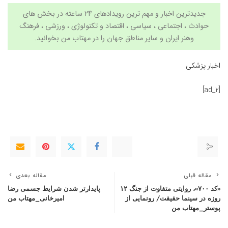
جدیدترین اخبار و مهم ترین رویدادهای ۲۴ ساعته در بخش های
حوادث ، اجتماعی ، سیاسی ،
اقتصاد
و
تکنولوژی
،
ورزشی
،
فرهنگ
وهنر
ایران و سایر مناطق جهان را در
مهتاب من
بخوانید.
اخبار پزشکی
[ad_2]
مقاله قبلی
مقاله بعدی
«کد ۷۰۰»، روایتی متفاوت از جنگ ۱۲
پایدارتر شدن شرایط جسمی رضا
روزه در سینما حقیقت/ رونمایی از
امیرخانی_مهتاب من
پوستر_مهتاب من