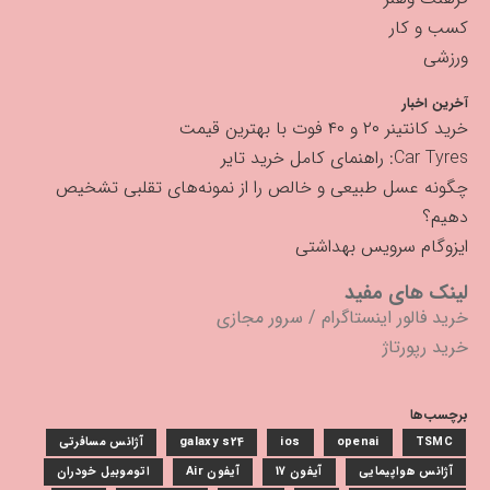
کسب و کار
ورزشی
آخرین اخبار
خرید کانتینر ۲۰ و ۴۰ فوت با بهترین قیمت
Car Tyres: راهنمای کامل خرید تایر
چگونه عسل طبیعی و خالص را از نمونه‌های تقلبی تشخیص
دهیم؟
ایزوگام سرویس بهداشتی
لینک های مفید
خرید فالور اینستاگرام
/
سرور مجازی
خرید رپورتاژ
برچسب‌ها
TSMC
openai
ios
galaxy s24
آژانس مسافرتی
آژانس هواپیمایی
آیفون 17
آیفون Air
اتوموبیل خودران