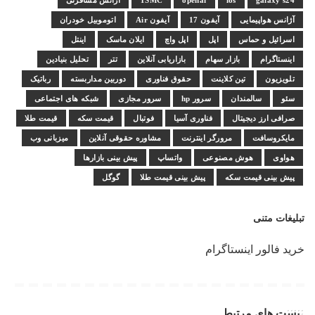
galaxy s24
ios
openai
TSMC
آژانس مسافرتی
آژانس هواپیمایی
آیفون 17
آیفون Air
اتوموبیل خودران
اسرائیل و حماس
اپل
اپل واچ
ایلان ماسک
اینتل
اینستاگرام
بازار سهام
بازاریابی آنلاین
تتر
تحلیل بنیادین
تلویزیون
تین کلاینت
حقوق فناوری
دوربین مداربسته
رباتیک
سئو
سالمندان
سرور hp
سرور مجازی
شبکه های اجتماعی
صرافی ارز دیجیتال
فناوری آسیا
فوتبال
قیمت سکه
قیمت طلا
مایکروسافت
مرورگر اینترنت
مشاوره حقوقی آنلاین
میزبانی وب
هواوی
هوش مصنوعی
واتساپ
پیش بینی بازارها
پیش بینی قیمت سکه
پیش بینی قیمت طلا
گوگل
تبلیغات متنی
خرید فالور اینستاگرام
پست های مرتبط