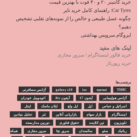
خرید کانتینر ۲۰ و ۴۰ فوت با بهترین قیمت
Car Tyres: راهنمای کامل خرید تایر
چگونه عسل طبیعی و خالص را از نمونه‌های تقلبی تشخیص
دهیم؟
ایزوگام سرویس بهداشتی
لینک های مفید
خرید فالور اینستاگرام
/
سرور مجازی
خرید رپورتاژ
برچسب‌ها
TSMC
openai
ios
galaxy s24
آژانس مسافرتی
آژانس هواپیمایی
آیفون 17
آیفون Air
اتوموبیل خودران
اسرائیل و حماس
اپل
اپل واچ
ایلان ماسک
اینتل
اینستاگرام
بازار سهام
بازاریابی آنلاین
تتر
تحلیل بنیادین
تلویزیون
تین کلاینت
حقوق فناوری
دوربین مداربسته
رباتیک
سئو
سالمندان
سرور hp
سرور مجازی
شبکه