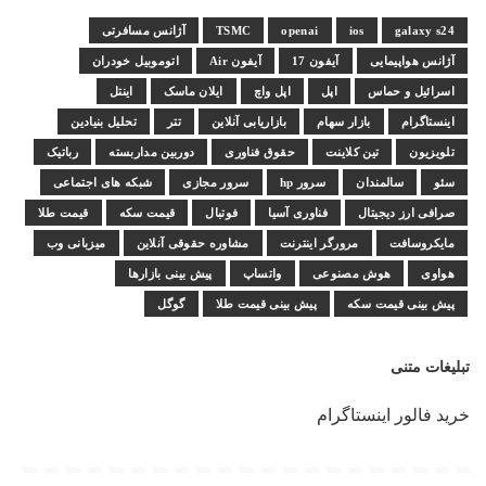
galaxy s24
ios
openai
TSMC
آژانس مسافرتی
آژانس هواپیمایی
آیفون 17
آیفون Air
اتوموبیل خودران
اسرائیل و حماس
اپل
اپل واچ
ایلان ماسک
اینتل
اینستاگرام
بازار سهام
بازاریابی آنلاین
تتر
تحلیل بنیادین
تلویزیون
تین کلاینت
حقوق فناوری
دوربین مداربسته
رباتیک
سئو
سالمندان
سرور hp
سرور مجازی
شبکه های اجتماعی
صرافی ارز دیجیتال
فناوری آسیا
فوتبال
قیمت سکه
قیمت طلا
مایکروسافت
مرورگر اینترنت
مشاوره حقوقی آنلاین
میزبانی وب
هواوی
هوش مصنوعی
واتساپ
پیش بینی بازارها
پیش بینی قیمت سکه
پیش بینی قیمت طلا
گوگل
تبلیغات متنی
خرید فالور اینستاگرام