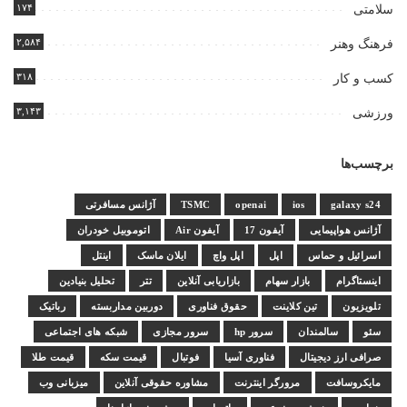
۱۷۴
سلامتی
۲,۵۸۴
فرهنگ وهنر
۳۱۸
کسب و کار
۳,۱۴۳
ورزشی
برچسب‌ها
galaxy s24
ios
openai
TSMC
آژانس مسافرتی
آژانس هواپیمایی
آیفون 17
آیفون Air
اتوموبیل خودران
اسرائیل و حماس
اپل
اپل واچ
ایلان ماسک
اینتل
اینستاگرام
بازار سهام
بازاریابی آنلاین
تتر
تحلیل بنیادین
تلویزیون
تین کلاینت
حقوق فناوری
دوربین مداربسته
رباتیک
سئو
سالمندان
سرور hp
سرور مجازی
شبکه های اجتماعی
صرافی ارز دیجیتال
فناوری آسیا
فوتبال
قیمت سکه
قیمت طلا
مایکروسافت
مرورگر اینترنت
مشاوره حقوقی آنلاین
میزبانی وب