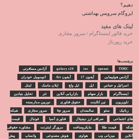
دهیم؟
ایزوگام سرویس بهداشتی
لینک های مفید
خرید فالور اینستاگرام
/
سرور مجازی
خرید رپورتاژ
برچسب‌ها
TSMC
openai
ios
galaxy s24
آژانس مسافرتی
آژانس هواپیمایی
آیفون 17
آیفون Air
اتوموبیل خودران
اسرائیل و حماس
اپل
اپل واچ
ایلان ماسک
اینتل
اینستاگرام
بازار سهام
بازاریابی آنلاین
تتر
تحلیل بنیادین
تلویزیون
تین کلاینت
حقوق فناوری
دوربین مداربسته
رباتیک
سئو
سالمندان
سرور hp
سرور مجازی
شبکه
های اجتماعی
صرافی ارز دیجیتال
فناوری آسیا
فوتبال
قیمت
سکه
قیمت طلا
مایکروسافت
مرورگر اینترنت
مشاوره حقوقی
آنلاین
میزبانی وب
هواوی
هوش مصنوعی
واتساپ
پیش