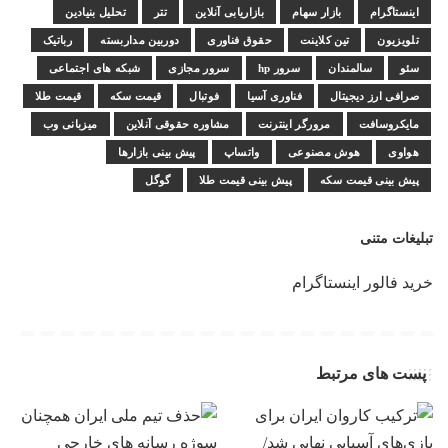
اینستاگرام
بازار سهام
بازاریابی آنلاین
تتر
تحلیل بنیادین
تلویزیون
تین کلاینت
حقوق فناوری
دوربین مداربسته
رباتیک
سئو
سالمندان
سرور hp
سرور مجازی
شبکه های اجتماعی
صرافی ارز دیجیتال
فناوری آسیا
فوتبال
قیمت سکه
قیمت طلا
مایکروسافت
مرورگر اینترنت
مشاوره حقوقی آنلاین
میزبانی وب
هواوی
هوش مصنوعی
واتساپ
پیش بینی بازارها
پیش بینی قیمت سکه
پیش بینی قیمت طلا
گوگل
تبلیغات متنی
خرید فالور اینستاگرام
پست های مرتبط