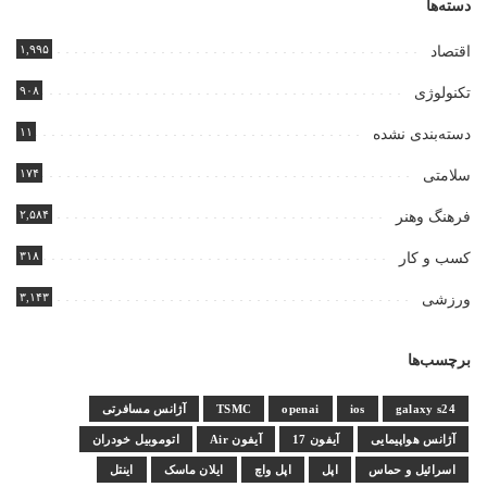
دسته‌ها
۱,۹۹۵
اقتصاد
۹۰۸
تکنولوژی
۱۱
دسته‌بندی نشده
۱۷۴
سلامتی
۲,۵۸۴
فرهنگ وهنر
۳۱۸
کسب و کار
۳,۱۴۳
ورزشی
برچسب‌ها
galaxy s24
ios
openai
TSMC
آژانس مسافرتی
آژانس هواپیمایی
آیفون 17
آیفون Air
اتوموبیل خودران
اسرائیل و حماس
اپل
اپل واچ
ایلان ماسک
اینتل