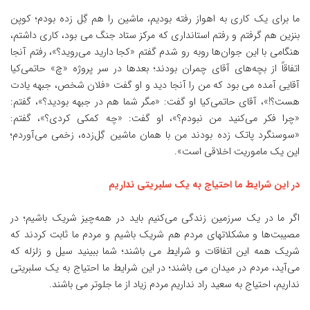
ما برای یک کاری به اهواز رفته بودیم، ماشین را هم گِل زده بودم؛ کوپن
بنزین هم گرفتم و رفتم استانداری که مرکز ستاد جنگ می بود، کاری داشتم،
هنگامی با این جوان‌ها روبه رو شدم گفتم «کجا دارید می‌روید؟»، رفتم آنجا
اتفاقاً از بچه‌های آقای چمران بودند؛ بعدها در سر پروژه «چ» حاتمی‌کیا
آقایی آمده می بود که من را آنجا دید و او گفت «فلان شخص، جبهه یادت
هست؟!»، آقای حاتمی‌کیا او گفت: «مگر شما هم در جبهه بودید؟»، گفتم:
«چرا فکر می‌کنید من نبودم؟»، او گفت: «چه کمکی کردی؟»، گفتم:
«سوسنگرد پاتک زده بودند من با همان ماشین گِل‌زده، زخمی می‌آوردم؛
این یک ماموریت اخلاقی است».
در این شرایط ما احتیاج به یک سلبریتی نداریم
اگر ما در یک سرزمین زندگی می‌کنیم باید در همه‌چیز شریک باشیم؛ در
مصیبت‌ها و مشکلاتهای مردم هم شریک باشیم و مردم ما ثابت کردند که
شریک همه این اتفاقات و شرایط می باشند؛ شما ببینید سیل و زلزله که
می‌آید، مردم در میدان می باشند؛ در این شرایط ما احتیاج به یک سلبریتی
نداریم، احتیاج به سعید راد نداریم مردم زیاد از ما جلوتر می باشند.