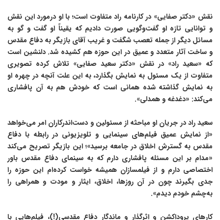
نقش «دکتر صفایی» در کارنامه راد متفاوت است؛ با او درمورد این نقش
و توانایی تازه او گفت‌وگویی صورت دادیم که یقیناً او گفت و گو به
مسائل دیگر از جمله تعصب شگفت و غریب آقای بازیگر به دفاع مقدس
و ساخت آثار متعدد و عمیق در این حوزه هم کشیده شد. دلنشین است
که «سعید راد» در نقش «دکتر سعید صفایی» تلاش کرده تصویری
متفاوت از یک مسئول به نمایش بگذارد، به این علت آنچه در چهره او
به نمایش گذاشته شده همانی است که خودش هم به آن پافشاری
می‌کند: «دغدغه و همدلی».
سعید راد در جریان او مباحثه از مسئولین و دست‌اندرکاران امر می‌خواهد
«از نمایش عمیق فیلم‌های سینمایی و تلویزیونی در رابطه با دفاع
مقدس به گسترش اخلاق در جامعه برسید»؛ این بازیگر تصریح می‌کند
«مدام بر این مسئله پافشاری دارم که به سینمای دفاع مقدس باور
اختصاصی دارم و از فیلمسازان همیشه خواست کرده‌ام این حوزه را
جدی بگیرند چون در آن روزها، اخلاق، ایثار و مودت و همراهی را
به‌چشم خودم دیدم».
کارهای پروداکشن و اثرگذار و ماندگار دفاع مقدسی(!)، فیلم‌هایی با