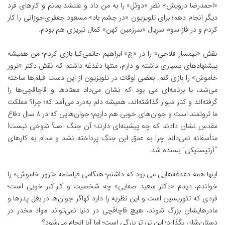
«احمدرضا درویش» نظر «دوئل» را به من داد و علتشد بمانم و کارهای فرد
دیگر انجام دهم؛ برای تلویزیون «در چشم باد» مسعود جعفری‌جوزانی را کار
کردم و در فاز سوم سریال «سرزمین کهن» کمال تبریزی هم بودم.
نقش «تیمسار فلاحی» را در «چ» ابراهیم حاتمی‌کیا بازی کردم؛ من همیشه
پیشنهادهای بسیاری داشته و دارم، منتها دغدغه داشتم که نقش دکتر «ترور
خاموش» را بازی کنم. بعضی اوقات در تلویزیون از این دست فیلم‌ها ساخته
می‌شد، یا برنامه‌ای می بود که نشان می‌داد معتادها و قاچاقچی‌ها را
گرفته‌اند و کنار دیوار گذاشته‌اند، همیشه دلم به‌درد می‌آمد که؛ چرا؟ مملکت
ما ثروتمند است و جوان‌های خوبی هم داریم؛ جوان‌هایی که در ۸ سال دفاع
مقدس نشان دادند که چه پیشینه‌ای دارند؛ آن جنگ اصلاً شوخی نیست!
متأسفانه نمی‌دانم چرا به عمق این جنگ پرداخته نشد و مدام به کارهای
“آرتیستیکی” بسنده شد.
اینها همه دغدغه‌هایی می بود که داشتم؛ هنگامی فیلمنامه «ترور خاموش» را
خواندم، دیدم «دکتر سعید صفایی» چه شخصیت و کاراکتر خوبی است؛
فردی که تئوریسین است و این نظریه را دارد کهاگر جوان‌ها در بغل پدرها و
مادرهایشان بزرگ شوند، هیچ قاچاقچی در دنیا نمی‌تواند مواد مخدر در
دستان‌شان بگذارد؛ این تِز، تِزِ بزرگی است؛ اما آیا انجام می‌شود؟