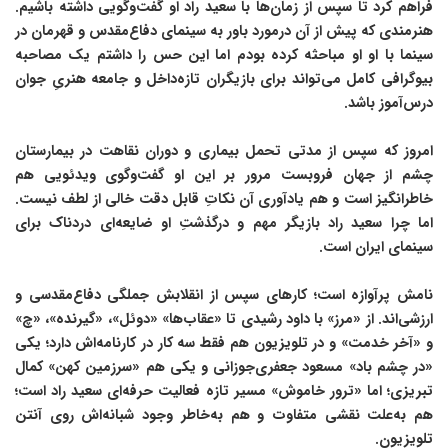
فراهم کرد تا سپس از زمان‌ها با سعید راد او گفت‌وگویی داشته باشیم.
هنرمندی که پیش از آن درمورد باور به سینمای دفاع‌مقدس و قهرمان در
سینما با او او مباحثه کرده بودم اما این حس را داشتم یک مصاحبه
بیوگرافی کامل می‌تواند برای بازیگران تازه‌داخل و جامعه هنریِ جوان
درس‌آموز باشد.
امروز که سپس از مدتی تحمل بیماری و دوران نقاهت در بیمارستان
چشم از جهان فروبست مرور بر این او گفت‌وگوی ویدئویی هم
خاطرانگیز است و هم یادآوری آن نکاتِ قابل دقت خالی از لطف نیست.
اما چرا سعید راد بازیگر مهم و درگذشتِ او ضایعه‌ای دردناک برای
سینمای ایران است.
نامش پرآوازه است؛ کارهای سپس از انقلابش جملگی دفاع‌مقدسی و
ارزشی‌اند. از «مرز» با داود رشیدی تا «عقاب‌ها» «دوئل»، «گیرنده»، «چ»
و «آخر خدمت» و در تلویزیون هم فقط سه کار در کارنامه‌اش دارد؛ یکی
«در چشم باد» مسعود جعفری‌جوزانی و یکی هم «سرزمین کهن» کمال
تبریزی؛ اما «ترور خاموش» مسیر تازه‌ فعالیت حرفه‌ای سعید راد است؛
هم به‌علت نقشی متفاوت و هم به‌خاطر وجود شبانه‌اش روی آنتن
تلویزیون.