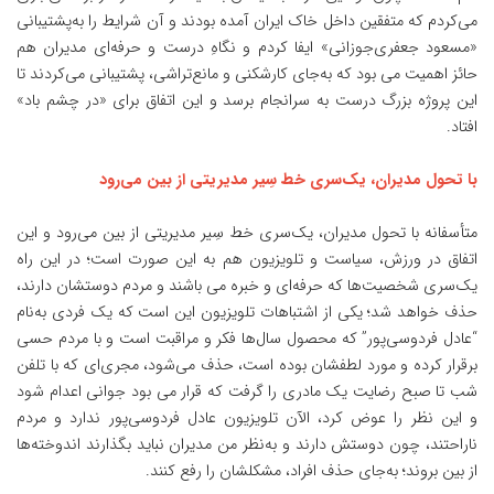
می‌کردم که متفقین داخل خاک ایران آمده بودند و آن شرایط را به‌پشتیبانی
«مسعود جعفری‌جوزانی» ایفا کردم و نگاهِ درست و حرفه‌ای مدیران هم
حائز اهمیت می بود که به‌جای کارشکنی و مانع‌تراشی‌، پشتیبانی می‌کردند تا
این پروژه بزرگ درست به سرانجام برسد و این اتفاق برای «در چشم باد»
افتاد.
با تحول مدیران، یک‌سری خط سِیر مدیریتی از بین می‌رود
متأسفانه با تحول مدیران، یک‌سری خط سِیر مدیریتی از بین می‌رود و این
اتفاق در ورزش، سیاست و تلویزیون هم به این صورت است؛ در این راه
یک‌سری شخصیت‌ها که حرفه‌ای و خبره می باشند و مردم دوستشان دارند،
حذف خواهد شد؛ یکی از اشتباهات تلویزیون این است که یک فردی به‌نام
“عادل فردوسی‌پور” که محصول سال‌ها فکر و مراقبت است و با مردم حسی
برقرار کرده و مورد لطفشان بوده است، حذف می‌شود، مجری‌ای که با تلفن
شب تا صبح رضایت یک مادری را گرفت که قرار می بود جوانی اعدام شود
و این نظر را عوض کرد، الآن تلویزیون عادل فردوسی‌پور ندارد و مردم
ناراحتند، چون دوستش دارند و به‌نظر من مدیران نباید بگذارند اندوخته‌ها
از بین بروند؛ به‌جای حذف افراد، مشکلشان را رفع کنند.