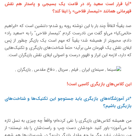
*آیا قرار است سعید راد در قامت یک بسیجی و پاسدار هم نقش
قهرمانی همانند «تیمسار فلاحی» را ایفا کند؟
صد یقیناً؛ اتفاقاً چند بار با این نوشته روبه رو شدم؛ دلنشین است که «ابراهیم
حاتمی‌کیا» می‌او گفت من نادرست کردم “تیمسار فلاحی” را به «سعید راد»
دادم، محبوبتر از همیشه شد؛ یقیناً که مهم است یک بازیگر چطور از پَسِ
ایفای نقشِ یک قهرمان ملی برآید؛ حتماً شناخت‌های بازیگری و تکنیک‌هایی
که دارد، لازمه این ابراز و ظهورِ درست و اصولی ایفای نقش بازیگران است.
این کلاس‌های بازیگری کاسبی است!
*در آموزشگاه‌های بازیگری باید جستوجو این تکنیک‌‌ها و شناخت‌های
بازیگری باشیم؟
من همیشه کلاس‌های بازیگری را نفی کرده‌ام؛ واقعاً چه چیزی به نسل تازه
ما می‌آموزد؛ باور کنید خودشان دست چپ و راست‌شان را بلد نیستند؛ از
من بدشان نیاید مگر ما چه مقدار بازیگر داریم؟ در شهرستان‌‌ها هم شعبه