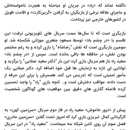
ناگفته نماند که «راد» در جریان او مباحثه به هجرت ناخواسته‌اش
و ماجرای علاقه برخی از بازیگران به گرفتن «گرین‌کارت» و اقامت طویل
در کشورهای خارجی نیز پرداخت.
بازیگری است که تا سال‌ها سمت سریال های تلویزیونی نرفت؛ این
طلسم با «در چشم باد» توسط مسعود جعفری جوزانی شکسته شد. او
سومین بازیگری است که نقش “رضاشاه” را بازی کرده و به رغم مختصر‌
بودن نقش، در حافظه ها باقی مانده است. سپس از «در چشم باد»
سعید راد باز هم سریال بازی کرد؛ این بار “دکتر سعید صفایی” را برگزید و
توانایی‌ ای تازه به ازمایش ها قبل خود اضافه کرد. دکتر صفایی یک
مأمور امنیتی است که تدریس می کند، همسرش را برای این حرفه از
دست داده، مواظب دخترش است و… آنچه بازی “راد” را واجد تحسین
کرده فاصله گذاری های دقیق بین موقعیت های گوناگون شخصیت
است.
پیش از «ترور خاموش» سعید راد در فاز دوم سریال «سرزمین کهن» به
کارگردانی کمال تبریزی بازی کرد که امروز تحت گفتن «سرزمین مادری»
فصل سوم آن روی آنتن شبکه سه سیماست. “سعید راد” در این سریال