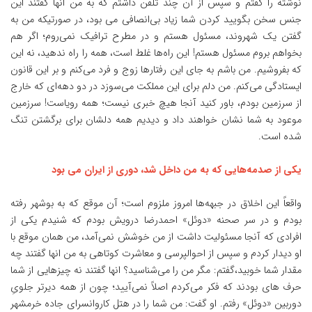
نوشته را گفتم و سپس از آن چند تلفن داشتم که به من انها گفتند این
جنس سخن بگویید کردن شما زیاد بی‌انصافی می بود، در صورتیکه من به
گفتن یک شهروند، مسئول هستم و در مطرح ترافیک نمی‌روم؛ اگر هم
بخواهم بروم مسئول هستم! این راه‌ها غلط است، همه را راه ندهید، نه این
که بفروشیم. من باشم به جای این رفتارها زوج و فرد می‌کنم و بر این قانون
ایستادگی می‌کنم. من دلم برای این مملکت می‌سوزد در دو دهه‌ای که خارج
از سرزمین بودم، باور کنید آنجا هیچ خبری نیست؛ همه رویاست! سرزمین
موعود به شما نشان خواهند داد و دیدیم همه دلشان برای برگشتن تنگ
شده است.
یکی از صدمه‌هایی که به من داخل شد، دوری از ایران می بود
واقعاً این اخلاق در جبهه‌ها امروز ملزوم است؛ آن موقع که به بوشهر رفته
بودم و در سر صحنه «دوئل» احمدرضا درویش بودم که شنیدم یکی از
افرادی که آنجا مسئولیت داشت از من خوشش نمی‌آمد، من همان موقع با
او دیدار کردم و سپس از احوالپرسی و معاشرت کوتاهی به من انها گفتند چه
مقدار شما خوبید،گفتم: مگر من را می‌شناسید؟ انها گفتند نه چیزهایی از شما
حرف های بودند که فکر می‌کردم اصلاً نمی‌آیید؛ چون از همه دیرتر جلویِ
دوربین «دوئل» رفتم. او گفت: من شما را در هتل کاروانسرای جاده خرمشهر