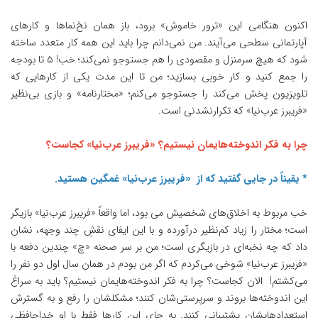
اکنون هنگامی این «ترور خاموش» برود، باز همان نخ‌نماها و کارهای
آپارتمانی سطحی می‌آیند. من نمی‌دانم چرا باید این همه کار متعدد ساخته
شود که هیچ سرمنزل و مقصودی را هم جستوجو نمی‌کند؛ خب! ۵ تا بودجه
را جمع کنید و کار خوبی بسازید؛ من تا این مدت یکی از کارهایی که
تلویزیون پخش می‌کند را جستوجو می‌کنم؛ «مختارنامه» و بازی بی‌نظیر
«فریبرز عرب‌نیا» که تکرارنشدنی است.
چرا به فکر اندوخته‌هایمان نیستیم؟ «فریبرز عرب‌نیا» کجاست؟
* یقیناً در جایی گفتید که از «فریبرز عرب‌نیا» غمگین هستید.
خب مربوط به اخلاق‌های شخصیش می بود، اما واقعاً «فریبرز عرب‌نیا» بازیگر
است؛ مختار را زیاد کم‌نظیر درآورده و با این ایفای نقشِ چند وجهه، نشان
داد که چه نخبه‌ای در بازیگری است؛ من بر سر صحنه «چ» چندین دفعه با
«فریبرز عرب‌نیا» شوخی می‌کردم که اگر من بودم در همان سال اول دو نفر را
می‌کشتم! الان کجاست؟ چرا به فکر اندوخته‌هایمان نیستیم؟ باید به سراغ
این اندوخته‌ها بروند و سرپرستی‌شان کنند؛ مشکلشان را رفع و به گسترش
استعدادهایشان پشتیبانی کنند. به جای این کارها فقط با او خداحافظی