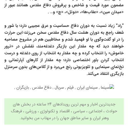
مضمون مورد قیمت و شاخص و پرفروشِ دفاع مقدس همانند عبور از
«میدان مین»، «عقاب‌ها»، «دوئل»، «چ» و… .
“راد” زیاد نسبت به دوران دفاع‌ حساسیت و عرق عجیبی دارد؛ با شور و
شعف راجع به دوران هشت سال دفاع مقدس سخن می‌‎زند؛ این حرارت
را در او گفت‌وگوی با او فهمید شدم و مخاطبین هم در مشروح مصاحبه
خواهند دید که چه مقدار این بازیگر دغدغه‌مند، نقشش در «ترور
خاموش» را انتخاب کرده و چه مقدار به انتخاب از روی دغدغه و درست
انتخاب کردن باور اختصاصی دارد؛ چه مقدار از کارهای آپارتمانی و
نخ‌نمای سینمایی و تلویزیونی رنج می‌برد و از کلاس‌های بدون سرمنزل
بازیگری انتقاد می‌کند.
جدیدترین اخبار و مهم ترین رویدادهای ۲۴ ساعته در بخش های
حوادث ، اجتماعی ، سیاسی ،
اقتصاد
و
تکنولوژی
،
ورزشی
،
فرهنگ
وهنر
ایران و سایر مناطق جهان را در مهتاب من بخوانید.