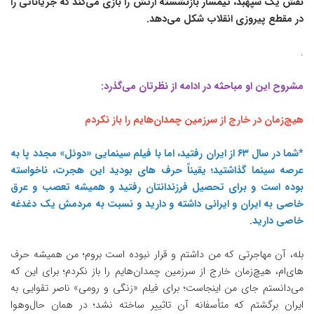
نقش یک سپهبد، تیمسار بازنشسته ارتش را بازی می‌کند که جریاناتی را
در مقطع پیروزی انقلاب شکل می‌دهد.
.
مشروح این او مباحثه در ادامه از نظرتان می‌گذرد:
هیچ‌زمان در خارج از سرزمین چمدان‌هایم را باز نکردم
*شما در سال ۶۳ از ایران رفتید، اما با فیلم سینمایی «دوئل» مجدد پا به
عرصه سینما گذاشتید؛ یقیناً حرف های بودید این هجرت، ناخواسته
بوده است و برای تحصیل فرزندانتان رفتید و همیشه تعصب و عرق
خاصی به ایران و ایرانی داشته و دارید و نسبت به مردمش یک دغدغه
خاصی دارید.
بله، آن مهاجرتی که من داشتم و قرار نبوده است بروم؛ من همیشه حرف
های‌ام، هیچ‌زمان خارج از سرزمین چمدان‌هایم را باز نکردم؛ برای این که
می‌دانستم جای من اینجاست؛ برای فیلم «زنگی و رومی» ناصر تقوایی به
ایران برگشتم که متأسفانه آن تاثییر ساخته نشد؛ در همان حال‌وهوا