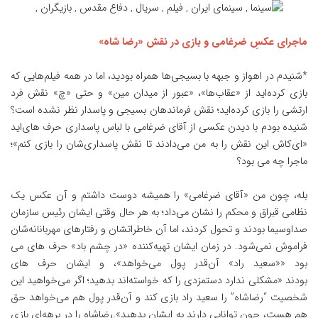
ماجرای عکسِ ضرغامی و بازی در نقش «رضا شاه»
*شنیدم در اهواز و جبهه با بسیجی‌ها همراه بودید، اما در همه فیلم‌هایی که
بازی کرده‌اید از «عقاب‌ها»، «عبور از میدان مین» و حتی «چ» نقش فرد
ارتشی را بازی کرده‌اید؛ نقش فرماندهان بسیجی و پاسدار نظر نشده است؟
شنیده بودم با دیدن عکسی از آقای ضرغامی با لباس پاسداری حرف های‌اید
«ای‌کاش این نقش را به من می‌دادند تا نقش پاسداری‌شان را بازی کنم»؛
ماجرا چه می بود؟
بله، چون من «آقای ضرغامی» را همیشه دوست داشتم و آن عکس یک
نظامی قبراق و محکم را نشان می‌داد؛ به هر حال وقتی ایشان رئیس سازمان
صداوسیما بودند و تحول کردند، اما آن‌ خاطراتشان و رفتارهای مهربانانه‌شان
فراموش نمی‌شود. در زمان ایشان تهیه‌کننده «در چشم باد» حرف های می
بود ««سعید راد» آن‌قدر پول می‌خواهد»، و ایشان حرف های
بودند «مشکلی ندارد دستمزدی را که خواسته‌اند بدهید؛ اگر می‌خواهید این
شخصیت “رضاشاه” را سعید راد بازی کند و آن‌قدر پول هم می‌خواهد حق
هم هست، چون توانایی دارند به ایشان بدهید».رضاشاه را در برهه‌ای بازی